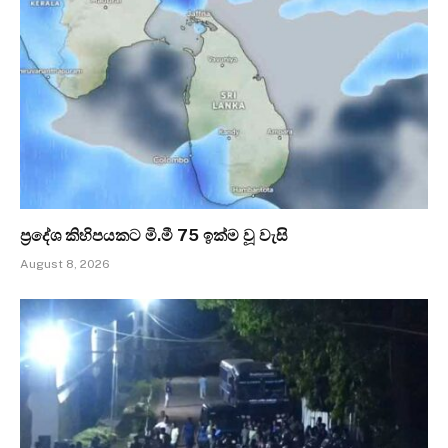
ප්‍රදේශ කිහිපයකට මි.මී 75 ඉක්ම වූ වැසි
August 8, 2026