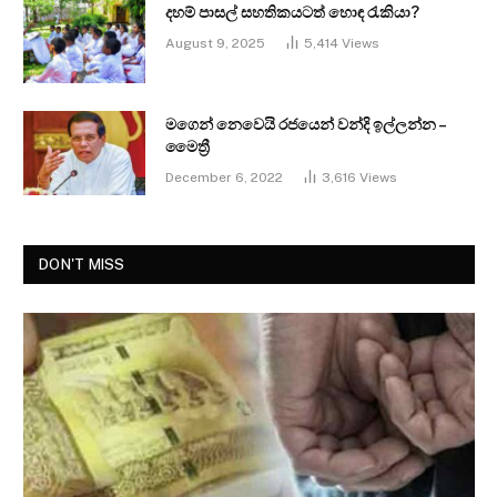
දහම් පාසල් සහතිකයටත් හොඳ රැකියා?
August 9, 2025
5,414
Views
මගෙන් නෙවෙයි රජයෙන් වන්දි ඉල්ලන්න –
මෛත්‍රී
December 6, 2022
3,616
Views
DON'T MISS