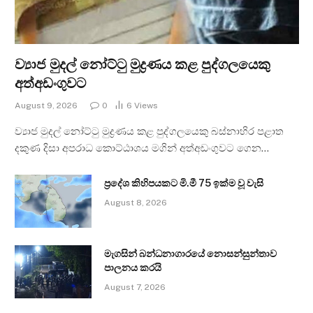
ව්‍යාජ මුදල් නෝට්ටු මුද්‍රණය කළ පුද්ගලයෙකු
අත්අඩංගුවට
August 9, 2026
0
6
Views
ව්‍යාජ මුදල් නෝට්ටු මුද්‍රණය කළ පුද්ගලයෙකු බස්නාහිර පළාත
දකුණ දිසා අපරාධ කොට්ඨාශය මගින් අත්අඩංගුවට ගෙන…
ප්‍රදේශ කිහිපයකට මි.මී 75 ඉක්ම වූ වැසි
August 8, 2026
මැගසින් බන්ධනාගාරයේ නොසන්සුන්තාව
පාලනය කරයි
August 7, 2026