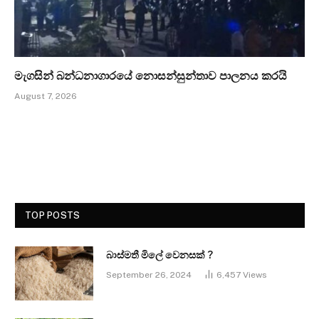
මැගසින් බන්ධනාගාරයේ නොසන්සුන්තාව පාලනය කරයි
August 7, 2026
TOP POSTS
බාස්මතී මිලේ වෙනසක් ?
September 26, 2024
6,457
Views