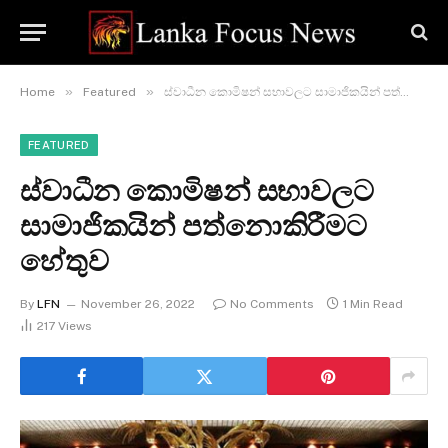
»
»
Home
Featured
ස්වාධීන කොමිෂන් සභාවලට සාමාජිකයින් පත්නොකිරීමට හේතුව
FEATURED
ස්වාධීන කොමිෂන් සභාවලට
සාමාජිකයින් පත්නොකිරීමට
හේතුව
By
LFN
November 26, 2022
No Comments
1 Min Read
217
Views