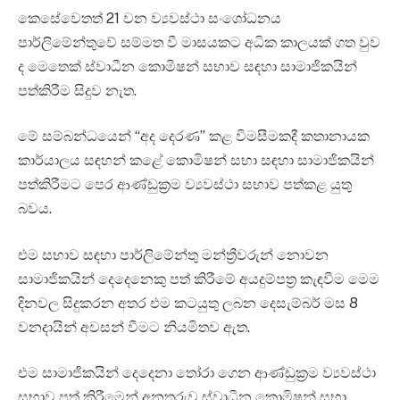
කෙසේවෙතත් 21 වන ව්‍යවස්ථා සංශෝධනය
පාර්ලිමේන්තුවේ සම්මත වී මාසයකට අධික කාලයක් ගත වුව
ද මෙතෙක් ස්වාධීන කොමිෂන් සභාව සඳහා සාමාජිකයින්
පත්කිරීම සිදුව නැත.
මේ සම්බන්ධයෙන් “අද දෙරණ” කළ විමසීමකදී කතානායක
කාර්යාලය සඳහන් කළේ කොමිෂන් සභා සඳහා සාමාජිකයින්
පත්කිරීමට පෙර ආණ්ඩුක්‍රම ව්‍යවස්ථා සභාව පත්කළ යුතු
බවය.
එම සභාව සඳහා පාර්ලිමේන්තු මන්ත්‍රීවරුන් නොවන
සාමාජිකයින් දෙදෙනෙකු පත් කිරීමේ අයදුම්පත්‍ර කැඳවීම මෙම
දිනවල සිදුකරන අතර එම කටයුතු ලබන දෙසැම්බර් මස 8
වනදායින් අවසන් වීමට නියමිතව ඇත.
එම සාමාජිකයින් දෙදෙනා තෝරා ගෙන ආණ්ඩුක්‍රම ව්‍යවස්ථා
සභාව පත් කිරීමෙන් අනතුරුව ස්වාධීන කොමිෂන් සභා