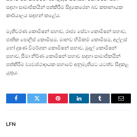
සඳහා සාමාජිකයින් පත්කිරීම සිදුකෙරෙන බව කතානායක
කාර්යාලය සඳහන් කළේය.
මැතිවරණ කොමිෂන් සභාව, රාජ්‍ය සේවා කොමිෂන් සභාව,
ජාතික පොලිස් කොමිසම, මානව හිමිකම් කොමිසම, අල්ලස්
හෝ දූෂණ විමර්ශන කොමිෂන් සභාව, මුදල් කොමිෂන්
සභාව, සීමා නිර්ණ කොමිෂන් සභාව සඳහා සාමාජිකයින්
පත්කිරීම ව්‍යවස්ථාදායක සභාවේ අනුමැතියට යටත්ව සිදුකළ
යුතුය.
Facebook
Twitter
Pinterest
LinkedIn
Tumblr
Email
LFN