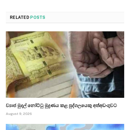
RELATED
POSTS
ව්‍යාජ මුදල් නෝට්ටු මුද්‍රණය කළ පුද්ගලයෙකු අත්අඩංගුවට
August 9, 2026