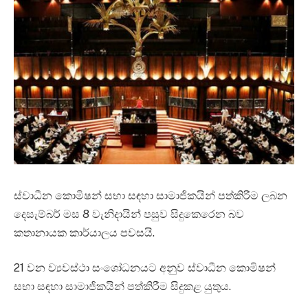
ස්වාධීන කොමිෂන් සභා සඳහා සාමාජිකයින් පත්කිරීම ලබන
දෙසැම්බර් මස 8 වැනිදායින් පසුව සිදුකෙරෙන බව
කතානායක කාර්යාලය පවසයි.
21 වන ව්‍යවස්ථා සංශෝධනයට අනුව ස්වාධීන කොමිෂන්
සභා සඳහා සාමාජිකයින් පත්කිරීම සිදුකළ යුතුය.