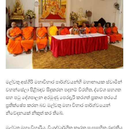
මල්වතු අස්ගිරි මහාවිහාර පාර්ශ්වයන්හි මහානායක ස්වාමීන්
වහන්සේලා පිළිබඳව සිදුකරන පදනම් විරහිත, ද්වේශ සහගත
සහ පටු දේශපාලන අරමුණු පෙරදැරි කරගත් ප්‍රකාශ තරයේ
ප්‍රතික්ෂේප කරන බව මල්වතු මහා විහාර පාර්ශ්වයෙන්
නිවේදනයක් නිකුත් කර තිබේ.
මල්වතු මහා විහාරීය, විංශද්වාර්ගික කාරක සංඝසභික රාජකීය