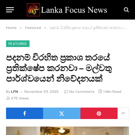
»
»
Home
Featured
පදනම් විරහිත ප්‍රකාශ තරයේ ප්‍රතික්ෂේප කරනවා – මල්වතු පාර්ශ්වයෙන් නිවේදනයක්
FEATURED
පදනම් විරහිත ප්‍රකාශ තරයේ
ප්‍රතික්ෂේප කරනවා – මල්වතු
පාර්ශ්වයෙන් නිවේදනයක්
By
LFN
November 25, 2022
No Comments
1 Min Read
275
Views