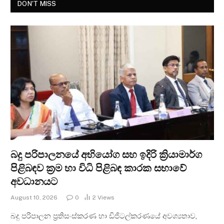
DON'T MISS
බදු පරිපාලනයේ අභියෝග සහ ඉදිරි ක්‍රියාමාර්ග
පිළිබඳව ක්‍රම හා විධි පිළිබඳ කාරක සභාවේ
අවධානයට
August 10, 2026
0
2
Views
බදු පරිපාලන ප්‍රතිසංස්කරණ හා ඩිජිටල්කරණයේ අවශ්‍යතාව,