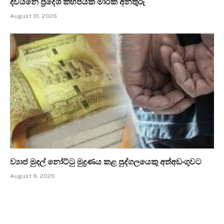
දිවයිනේ ප්‍රදේශ කිහිපයක මාරක අනතුරු
August 10, 2026
ව්‍යාජ මුදල් නෝට්ටු මුද්‍රණය කළ පුද්ගලයෙකු අත්අඩංගුවට
August 9, 2026