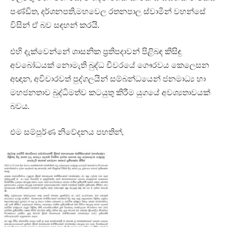
පණ්ඩිත, දර්ශනපති,මහවෙල රතනපාල ස්වාමීන් වහන්සේ
විසින් ඒ බව සඳහන් කරයි.
එහි දැක්වෙන්නේ ශාසනික ප්‍රතිපදාවන් පිළිබඳ කිසිඳු
අවබෝධයක් නොමැති බුද්ධ චීවරයේ ගෞරවය කෙලෙසන
අඥාන, අවිචාරවත් පුද්ගලයින් සම්බන්ධයෙන් ජනමාධ්‍ය හා
මහජනතාව බුද්ධිමත්ව කටයුතු කිරීම යුගයේ අවශ්‍යතාවයක්
බවය.
එම සම්පූර්ණ නිවේදනය පහතින්,