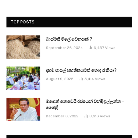
TOP POSTS
බාස්මතී මිලේ වෙනසක් ?
September 26, 2024
6,457
Views
දහම් පාසල් සහතිකයටත් හොඳ රැකියා?
August 9, 2025
5,414
Views
මගෙන් නෙවෙයි රජයෙන් වන්දි ඉල්ලන්න –
මෛත්‍රී
December 6, 2022
3,616
Views