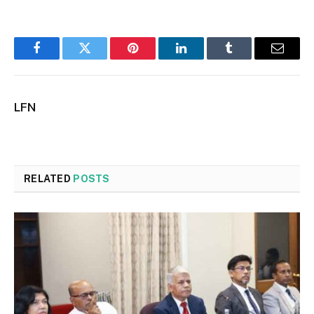
Facebook
Twitter
Pinterest
LinkedIn
Tumblr
Email
LFN
RELATED
POSTS