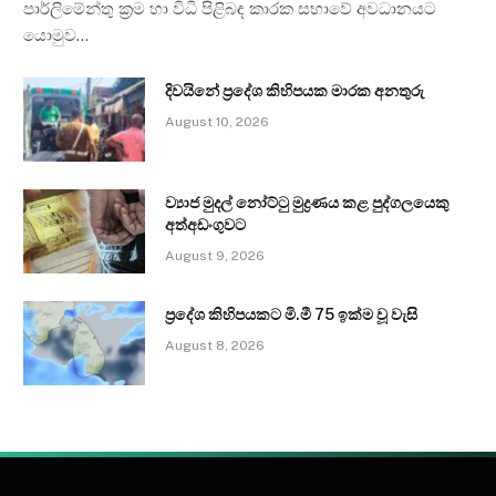
පාර්ලිමේන්තු ක්‍රම හා විධි පිළිබඳ කාරක සභාවේ අවධානයට
යොමුව…
දිවයිනේ ප්‍රදේශ කිහිපයක මාරක අනතුරු
August 10, 2026
ව්‍යාජ මුදල් නෝට්ටු මුද්‍රණය කළ පුද්ගලයෙකු
අත්අඩංගුවට
August 9, 2026
ප්‍රදේශ කිහිපයකට මි.මී 75 ඉක්ම වූ වැසි
August 8, 2026