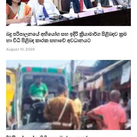
බදු පරිපාලනයේ අභියෝග සහ ඉදිරි ක්‍රියාමාර්ග පිළිබඳව ක්‍රම
හා විධි පිළිබඳ කාරක සභාවේ අවධානයට
August 10, 2026