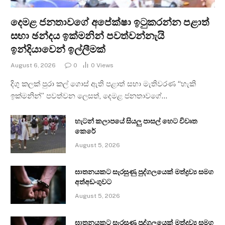
දෙමළ ජනතාවගේ අපේක්ෂා ඉටුකරන්න පළාත්
සභා ඡන්දය ඉක්මනින් පවත්වන්නැයි
ඉන්දියාවෙන් ඉල්ලීමක්
August 6, 2026
0
0
Views
දිගු කලක් පුරා කල් ගොස් ඇති පළාත් සභා මැතිවරණ “හැකි
ඉක්මනින්” පවත්වන ලෙසත්, දෙමළ ජනතාවගේ…
හැටන් කලාපයේ සියලු පාසල් හෙට විවෘත
කෙරේ
August 5, 2026
ඝාතනයකට සැරසුණු පුද්ගලයෙක් මත්ද්‍රව්‍ය සමග
අත්අඩංගුවට
August 5, 2026
ඝාතනයකට සැරසුණු පුද්ගලයෙක් මත්ද්‍රව්‍ය සමග