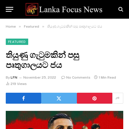
»
»
Home
Featured
තියුණු ගැටුමකින් පසු පෘතුගාලයට ජය
FEATURED
තියුණු ගැටුමකින් පසු
පෘතුගාලයට ජය
By
LFN
November 25, 2022
No Comments
1 Min Read
219
Views