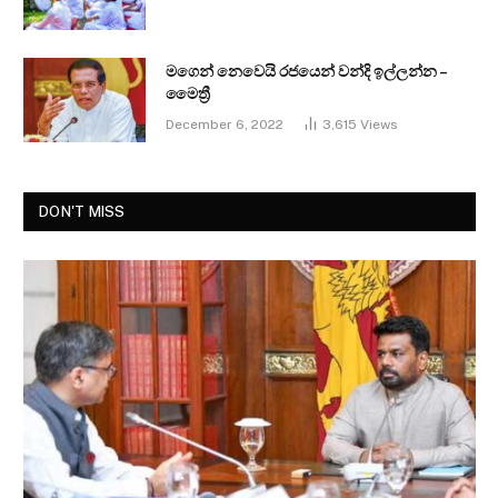
මගෙන් නෙවෙයි රජයෙන් වන්දි ඉල්ලන්න –
මෛත්‍රී
December 6, 2022
3,615
Views
DON'T MISS