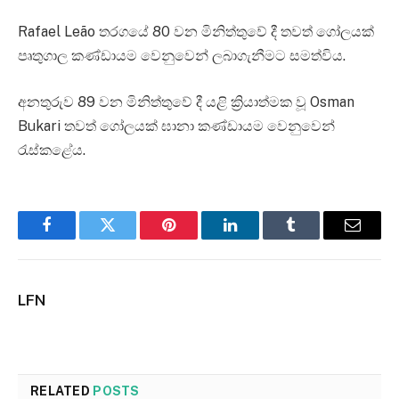
Rafael Leão තරගයේ 80 වන මිනිත්තුවේ දී තවත් ගෝලයක්
පෘතුගාල කණ්ඩායම වෙනුවෙන් ලබාගැනීමට සමත්විය.
අනතුරුව 89 වන මිනිත්තුවේ දී යළි ක්‍රියාත්මක වූ Osman
Bukari තවත් ගෝලයක් ඝානා කණ්ඩායම වෙනුවෙන්
රැස්කළේය.
Facebook
Twitter
Pinterest
LinkedIn
Tumblr
Email
LFN
RELATED
POSTS