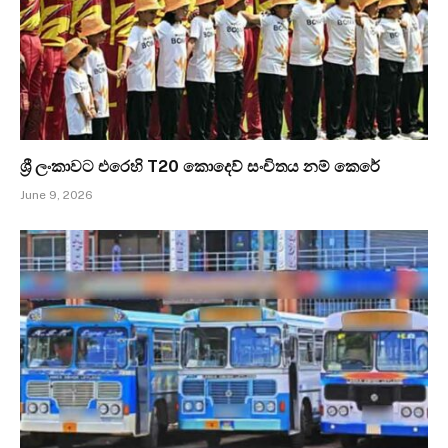
ශ්‍රී ලංකාවට එරෙහි T20 කොදෙව් සංචිතය නම් කෙරේ
June 9, 2026