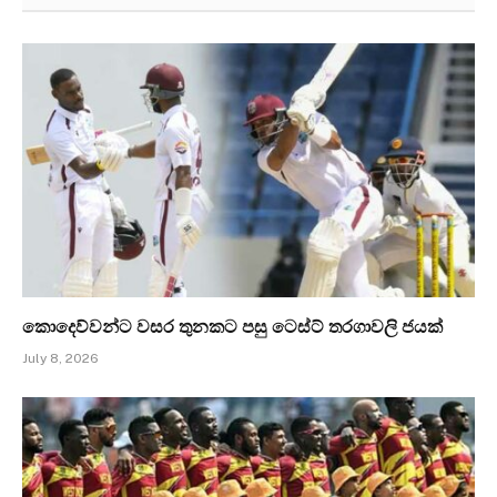
කොදෙව්වන්ට වසර තුනකට පසු ටෙස්ට් තරගාවලි ජයක්
July 8, 2026