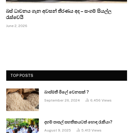
බස් ධාවනය ගැන අවසන් තීරණය අද – සංගම් සියල්ල
රැස්වෙයි
June 2, 2026
TOP POSTS
බාස්මතී මිලේ වෙනසක් ?
September 26, 2024
6,456
Views
දහම් පාසල් සහතිකයටත් හොඳ රැකියා?
August 9, 2025
5,413
Views