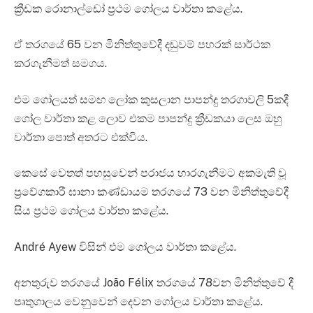
ක්‍රීඩක රොනාල්ඩෝ ප්‍රථම ගෝලය වාර්තා කළේය.
ඒ තරගයේ 65 වන මිනිත්තුවේදී දඬුවම් පහරක් සාර්ථක
කරගැනීමත් සමගය.
එම ගෝලයත් සමඟ ලෝක කුසලාන පාපන්දු තරගාවලි 5කදී
ගෝල වාර්තා කළ ලොව එකම පාපන්දු ක්‍රීඩකයා ලෙස ඔහු
වාර්තා පොත් අතරට එක්විය.
කෙසේ වෙතත් පහසුවෙන් පරාජය භාරගැනීමට අකමැති වූ
ප්‍රවේගකාරී ඝානා කණ්ඩායම තරගයේ 73 වන මිනිත්තුවේදී
සිය ප්‍රථම ගෝලය වාර්තා කළේය.
André Ayew විසින් එම ගෝලය වාර්තා කළේය.
අනතුරුව තරගයේ João Félix තරගයේ 78වන මිනිත්තුවේ දී
පෘතුගාලය වෙනුවෙන් දෙවන ගෝලය වාර්තා කළේය.