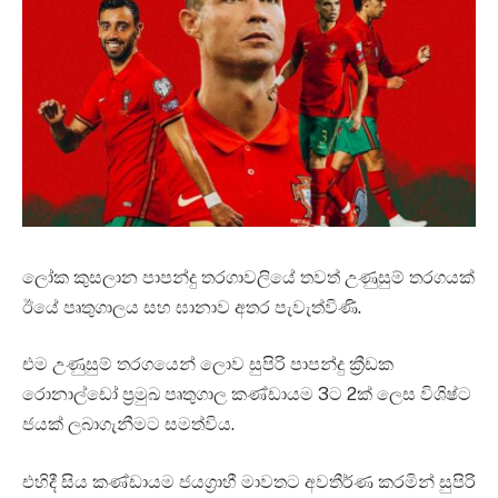
ලෝක කුසලාන පාපන්දු තරගාවලියේ තවත් උණුසුම් තරගයක්
ඊයේ පෘතුගාලය සහ ඝානාව අතර පැවැත්විණි.
එම උණුසුම් තරගයෙන් ලොව සුපිරි පාපන්දු ක්‍රීඩක
රොනාල්ඩෝ ප්‍රමුඛ පෘතුගාල කණ්ඩායම 3ට 2ක් ලෙස විශිෂ්ට
ජයක් ලබාගැනීමට සමත්විය.
එහිදී සිය කණ්ඩායම ජයග්‍රාහී මාවතට අවතීර්ණ කරමින් සුපිරි