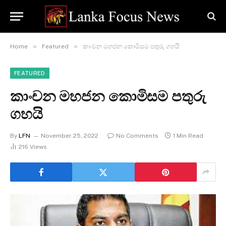
»
»
Home
Featured
කාංචන මහජන කොමිසම පතුරු ගහයි
FEATURED
කාංචන මහජන කොමිසම පතුරු
ගහයි
By
LFN
November 25, 2022
No Comments
1 Min Read
216
Views