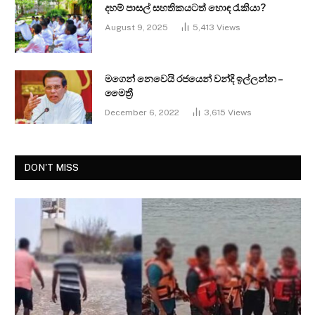
දහම් පාසල් සහතිකයටත් හොඳ රැකියා?
August 9, 2025
5,413
Views
මගෙන් නෙවෙයි රජයෙන් වන්දි ඉල්ලන්න –
මෛත්‍රී
December 6, 2022
3,615
Views
DON'T MISS