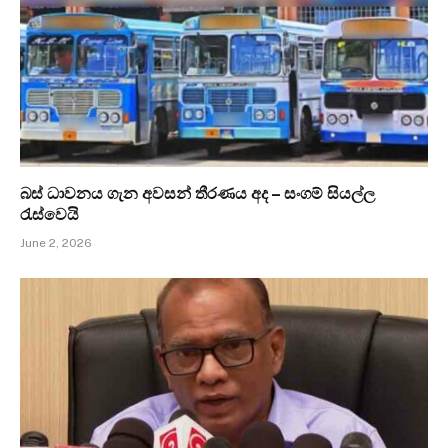
බස් ධාවනය ගැන අවසන් තීරණය අද – සංගම් සියල්ල
රැස්වෙයි
June 2, 2026