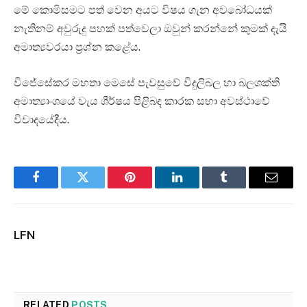
මේ කොමිසමට පත් වෙන අයට විෂය ගැන අවබෝධයක්
නැතිනම් අවුරුදු පහක් පත්වෙලා ඔවුන් කරන්නේ කුමක් දැයි
අමාත්‍යවරයා ප්‍රශ්න කළේය.
විජේසේකර මහතා මෙසේ පැවසුවේ විදුලිබල හා බලශක්ති
අමාත්‍යාංශයේ වැය ශීර්ෂය පිළිබඳ කාරක සභා අවස්ථාවේ
විවාදයේදීය.
Facebook
Twitter
Pinterest
LinkedIn
Tumblr
Email
LFN
RELATED
POSTS