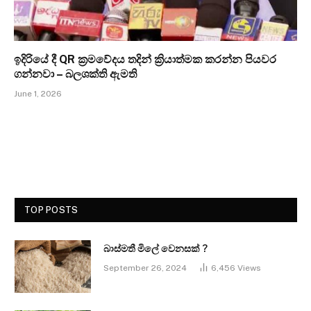
ඉදිරියේ දී QR ක්‍රමවේදය තදින් ක්‍රියාත්මක කරන්න පියවර
ගන්නවා – බලශක්ති ඇමති
June 1, 2026
TOP POSTS
බාස්මතී මිලේ වෙනසක් ?
September 26, 2024
6,456
Views