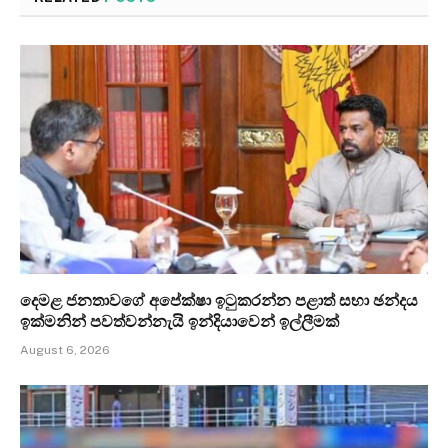
දෙමළ ජනතාවගේ අපේක්ෂා ඉටුකරන්න පළාත් සභා ඡන්දය
ඉක්මනින් පවත්වන්නැයි ඉන්දියාවෙන් ඉල්ලීමක්
August 6, 2026