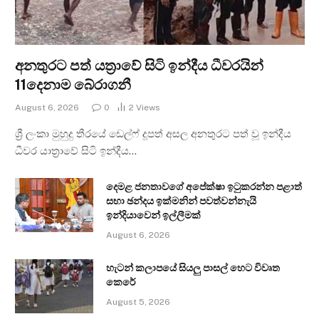
අනතුරට පත් යත්‍රාවේ සිටි ඉන්දීය ධීවරයින්
11දෙනාම බේරාගනී
August 6, 2026
0
2
Views
ශ්‍රී ලංකා මුහුදු තීරයේ ඩෙල්ෆ් දූපත් අසල අනතුරට පත් වූ ඉන්දීය
ධීවර යාත්‍රාවේ සිටි ඉන්දීය…
දෙමළ ජනතාවගේ අපේක්ෂා ඉටුකරන්න පළාත්
සභා ඡන්දය ඉක්මනින් පවත්වන්නැයි
ඉන්දියාවෙන් ඉල්ලීමක්
August 6, 2026
හැටන් කලාපයේ සියලු පාසල් හෙට විවෘත
කෙරේ
August 5, 2026