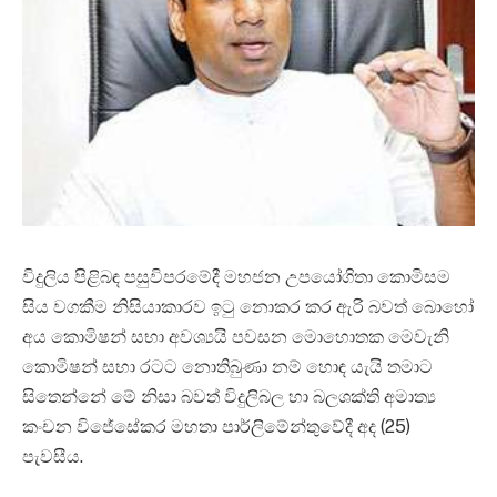
විදුලිය පිළිබඳ පසුවිපරමේදී මහජන උපයෝගිතා කොමිසම
සිය වගකීම නිසියාකාරව ඉටු නොකර කර ඇරි බවත් බොහෝ
අය කොමිෂන් සභා අවශ්‍යයි පවසන මොහොතක මෙවැනි
කොමිෂන් සභා රටට නොතිබුණා නම් හොඳ යැයි තමාට
සිතෙන්නේ මේ නිසා බවත් විදුලිබල හා බලශක්ති අමාත්‍ය
කංචන විජේසේකර මහතා පාර්ලිමේන්තුවේදී අද (25)
පැවසීය.