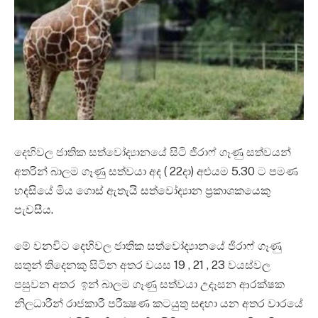
දෙහිවල ජාතික සත්වෝද්‍යානයේ සිටි ජිරාෆ් ගෑණු සත්වයන්
අතරින් බාලම ගෑණු සත්වයා අද ( 22දා) අළුයම 5.30 ට පමණ
හදසියේ මිය ගොස් ඇතැයි සත්වෝද්‍යාන ප්‍රකාශකයෙකු
පැවසීය.
මේ වනවිට දෙහිවල ජාතික සත්වෝද්‍යානයේ ජිරාෆ් ගෑණු
සතුන් තිදෙනකු සිටින අතර වයස 19 , 21 , 23 වයස්වල
පසුවන අතර ඉන් බාලම ගෑණු සත්වයා උදෑසන ආරක්ෂක
නිලධාරීන් රාජකාරී පරීක්‍ෂණ කටයුතු සඳහා යන අතර වාරයේ