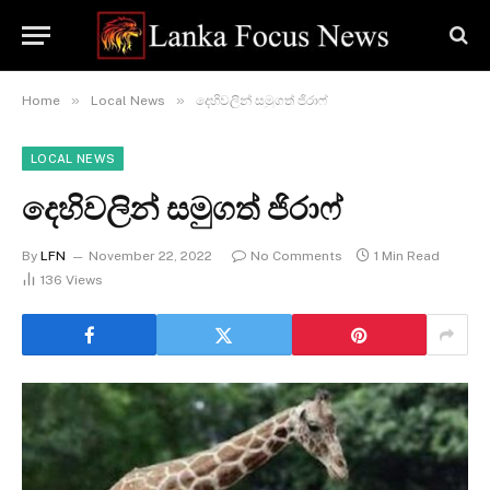
»
»
Home
Local News
දෙහිවලින් සමුගත් ජිරාෆ්
LOCAL NEWS
දෙහිවලින් සමුගත් ජිරාෆ්
By
LFN
November 22, 2022
No Comments
1 Min Read
136
Views