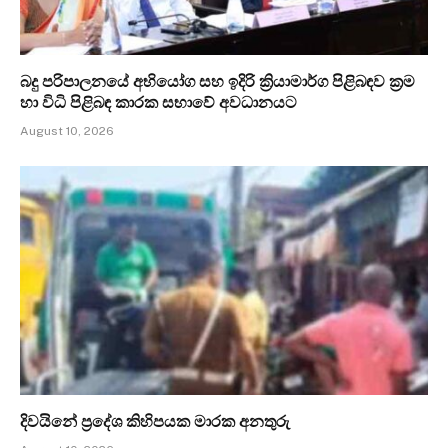
බදු පරිපාලනයේ අභියෝග සහ ඉදිරි ක්‍රියාමාර්ග පිළිබඳව ක්‍රම
හා විධි පිළිබඳ කාරක සභාවේ අවධානයට
August 10, 2026
දිවයිනේ ප්‍රදේශ කිහිපයක මාරක අනතුරු