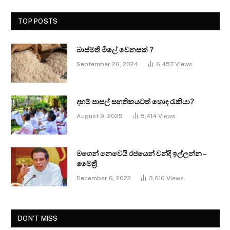
TOP POSTS
බාස්මතී මිලේ වෙනසක් ?
September 26, 2024
6,457
Views
දහම් පාසල් සහතිකයටත් හොඳ රැකියා?
August 9, 2025
5,414
Views
මගෙන් නෙවෙයි රජයෙන් වන්දි ඉල්ලන්න –
මෛත්‍රී
December 6, 2022
3,616
Views
DON'T MISS