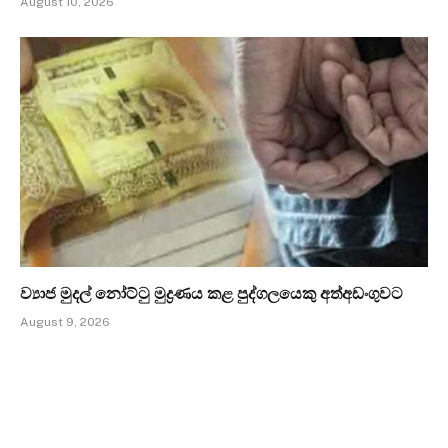
August 10, 2026
ව්‍යාජ මුදල් නෝට්ටු මුද්‍රණය කළ පුද්ගලයෙකු අත්අඩංගුවට
August 9, 2026