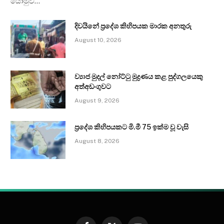
යොමුව…
දිවයිනේ ප්‍රදේශ කිහිපයක මාරක අනතුරු
August 10, 2026
ව්‍යාජ මුදල් නෝට්ටු මුද්‍රණය කළ පුද්ගලයෙකු
අත්අඩංගුවට
August 9, 2026
ප්‍රදේශ කිහිපයකට මි.මී 75 ඉක්ම වූ වැසි
August 8, 2026