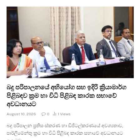
බදු පරිපාලනයේ අභියෝග සහ ඉදිරි ක්‍රියාමාර්ග
පිළිබඳව ක්‍රම හා විධි පිළිබඳ කාරක සභාවේ
අවධානයට
August 10, 2026
0
1
Views
බදු පරිපාලන ප්‍රතිසංස්කරණ හා ඩිජිටල්කරණයේ අවශ්‍යතාව,
පාර්ලිමේන්තු ක්‍රම හා විධි පිළිබඳ කාරක සභාවේ අවධානයට