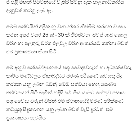
එ එළි මහන් පිටිටනියේ වැතිර සිටිනු දැක පාලනාධිකාරිය
දැනුවත් කරනු ලැබ ඇ .
මෙම සත්වයින් අප්‍රිකානු වනාන්තර නිජබිම කරගන වාසය
කරන අතර වසර 25 ක් – 30 ක් ජීවත්වන බවත් ශාඛ කොල
වර්ග හා පලතුරු වර්ග එලවලු වර්ග ආහාරයට ගන්නා බවත්
එම ප්‍රකාශකයා කියා සිටී .
මේ අනුව සත්වෝද්‍යානයේ පශූ වෛද්‍යවරුන් හා අධ්‍යක්ෂවරු
කාර්ය මණ්ඩලය ඒකාබද්ධව මරණ පරීක්‍ෂණ කටයුතු සිදු
කරගන යනු ලබන බවත්, මෙම සත්වයා හොද සෞඛ්‍ය
තත්වයෙන් සිටි බැවින් හදිසියේ මිය යාමට හේතුව සොයා
පශූ වෛද්‍ය වරුන් විසින් එම ස්ථානයේදී මරණ පරීක්ෂණ
කටයුතූ සිදුකරගන යනු ලබන බවත් වැඩි දුරටත් එම
ප්‍රකාශකයා පැවසීය