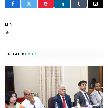
Facebook
Twitter
Pinterest
LinkedIn
Tumblr
Email
LFN
Website
RELATED
POSTS