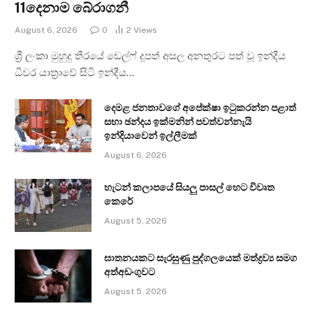
11දෙනාම බේරාගනී
August 6, 2026
0
2
Views
ශ්‍රී ලංකා මුහුදු තීරයේ ඩෙල්ෆ් දූපත් අසල අනතුරට පත් වූ ඉන්දීය
ධීවර යාත්‍රාවේ සිටි ඉන්දීය…
දෙමළ ජනතාවගේ අපේක්ෂා ඉටුකරන්න පළාත්
සභා ඡන්දය ඉක්මනින් පවත්වන්නැයි
ඉන්දියාවෙන් ඉල්ලීමක්
August 6, 2026
හැටන් කලාපයේ සියලු පාසල් හෙට විවෘත
කෙරේ
August 5, 2026
ඝාතනයකට සැරසුණු පුද්ගලයෙක් මත්ද්‍රව්‍ය සමග
අත්අඩංගුවට
August 5, 2026