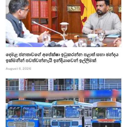
දෙමළ ජනතාවගේ අපේක්ෂා ඉටුකරන්න පළාත් සභා ඡන්දය
ඉක්මනින් පවත්වන්නැයි ඉන්දියාවෙන් ඉල්ලීමක්
August 6, 2026