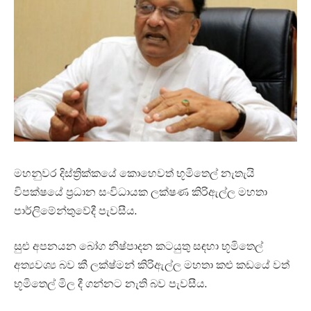
මහනුවර දිස්ත්‍රික්කයේ කොහෙවත් භූමිතෙල් නැතැයි
විපක්ෂයේ ප්‍රධාන සංවිධායක ලක්ෂණ කිරිඇල්ල මහතා
පාර්ලිමේන්තුවේදී පැවසීය.
සුළු අපනයන බෝග නිෂ්පාදන කටයුතු සඳහා භූමිතෙල්
අත්‍යවශ්‍ය බව කී ලක්ෂ්මන් කිරිඇල්ල මහතා කළු කඩයේ වත්
භූමිතෙල් මිල දී ගන්නට නැති බව පැවසීය.