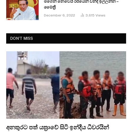
මගෙන් නෙවෙයි රජයෙන් වන්දි ඉල්ලන්න –
මෛත්‍රී
December 6, 2022
3,615
Views
DON'T MISS
අනතුරට පත් යත්‍රාවේ සිටි ඉන්දීය ධීවරයින්