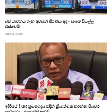
බස් ධාවනය ගැන අවසන් තීරණය අද – සංගම් සියල්ල
රැස්වෙයි
June 2, 2026
ඉදිරියේ දී QR ක්‍රමවේදය තදින් ක්‍රියාත්මක කරන්න පියවර
ගන්නවා – බලශක්ති ඇමති