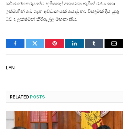
කර්මාන්තකරුවන්ට භූමිතෙල් අත්‍යවශ්‍ය බැවින් රජය ඉතා
ඉක්මනින් මේ ගැන අවධානයක් යොමුකර විසඳුමක් දිය යුතු
බව ද ලක්ෂ්මන් කිරිඇල්ල මහතා කීය.
Facebook
Twitter
Pinterest
LinkedIn
Tumblr
Email
LFN
RELATED
POSTS