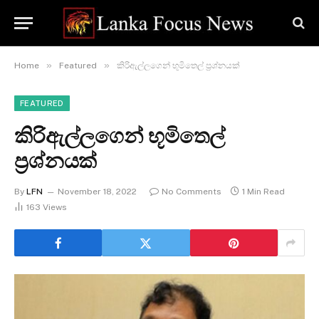
»
»
Home
Featured
කිරිඇල්ලගෙන් භූමිතෙල් ප්‍රශ්නයක්
FEATURED
කිරිඇල්ලගෙන් භූමිතෙල්
ප්‍රශ්නයක්
By
LFN
November 18, 2022
No Comments
1 Min Read
163
Views