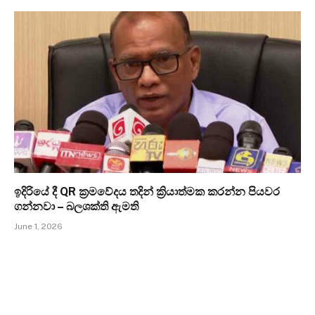
ඉදිරියේ දී QR ක්‍රමවේදය තදින් ක්‍රියාත්මක කරන්න පියවර
ගන්නවා – බලශක්ති ඇමති
June 1, 2026