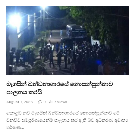
මැගසින් බන්ධනාගාරයේ නොසන්සුන්තාව
පාලනය කරයි
August 7, 2026
0
7
Views
කොළඹ නව මැගසින් බන්ධනාගාරයේ නොසන්සුන්තාව මේ
වනවිට සම්පූර්ණයෙන්ම පාලනය කර ඇති බව අධිකරණ අමාත්‍ය
හර්ෂණ…