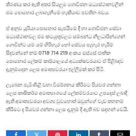
තීරණය කර ඇති අතර සියලුම ගොවිජන මධ්‍යස්ථානවලින්
එම පොහොර ලබාගැනීමේ හැකියාව පවතින බවය.
ඒ අනුව යූරියා පොහොර සැපයීමේ දී හා ගොවිජන සේවා
මධ්‍යස්ථානවල එම කටයුතුවලට සම්බන්ධ නිලධාරින්ගෙන්
ගොවීන්ට යම් යම් හිරිහැර හෝ සේවය පැහැර හැරීම්
සිදුවන්නේ නම් 0718 714 219 අංකය ඔස්සේ ජාතික
පොහොර ලේකම් කාර්යාලයේ අධ්‍යක්ෂවරයාට ඒ පිළිබඳව
දැනුම්දෙන ලෙස අමාත්‍යවරයා ඉල්ලීමක් කර සිටී.
ලැබෙන පැමිණිළි වහා විමර්ශනය කිරීමට පියවර ගන්නා
ලෙස කෘෂිකර්ම අමාත්‍යාංශයේ ලේකම්වරයාට උපදෙස් ලබාදී
ඇති අමාත්‍යවරයා අවශ්‍ය වුවහොත් ඔවුන්ගේ වැඩ තහනම්
කිරීමට ද පියවර ගන්නා ලෙස දැනුම් දී ඇති බව සඳහන් වෙයි.