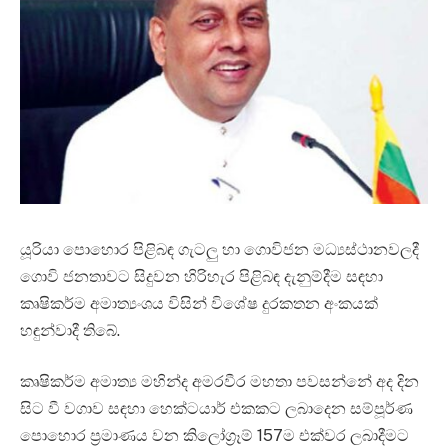
යූරියා පොහොර පිළිබඳ ගැටලු හා ගොවිජන මධ්‍යස්ථානවලදී
ගොවි ජනතාවට සිදුවන හිරිහැර පිළිබඳ දැනුම්දීම සඳහා
කෘෂිකර්ම අමාත්‍යංශය විසින් විශේෂ දුරකතන අංකයක්
හඳුන්වාදී තිබේ.
කෘෂිකර්ම අමාත්‍ය මහින්ද අමරවීර මහතා පවසන්නේ අද දින
සිට වී වගාව සඳහා හෙක්ටයාර් එකකට ලබාදෙන සම්පූර්ණ
පොහොර ප්‍රමාණය වන කිලෝග්‍රෑම් 157ම එක්වර ලබාදීමට