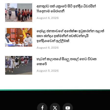
අනතුරට පත් යත්‍රාවේ සිටි ඉන්දීය ධීවරයින්
11දෙනාම බේරාගනී
August 6, 2026
දෙමළ ජනතාවගේ අපේක්ෂා ඉටුකරන්න පළාත්
සභා ඡන්දය ඉක්මනින් පවත්වන්නැයි
ඉන්දියාවෙන් ඉල්ලීමක්
August 6, 2026
හැටන් කලාපයේ සියලු පාසල් හෙට විවෘත
කෙරේ
August 5, 2026
Facebook
X
YouTube