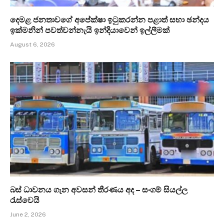
දෙමළ ජනතාවගේ අපේක්ෂා ඉටුකරන්න පළාත් සභා ඡන්දය
ඉක්මනින් පවත්වන්නැයි ඉන්දියාවෙන් ඉල්ලීමක්
August 6, 2026
බස් ධාවනය ගැන අවසන් තීරණය අද – සංගම් සියල්ල
රැස්වෙයි
June 2, 2026