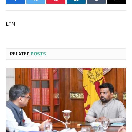
Facebook
Twitter
Pinterest
LinkedIn
Tumblr
Email
LFN
RELATED
POSTS