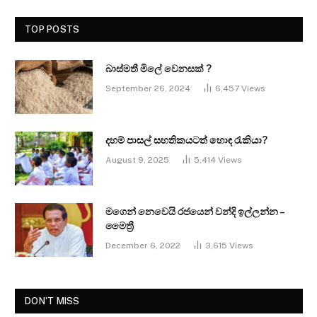
TOP POSTS
බාස්මතී මිලේ වෙනසක් ?
September 26, 2024
6,457
Views
දහම් පාසල් සහතිකයටත් හොඳ රැකියා?
August 9, 2025
5,414
Views
මගෙන් නෙවෙයි රජයෙන් වන්දි ඉල්ලන්න –
මෛත්‍රී
December 6, 2022
3,615
Views
DON'T MISS