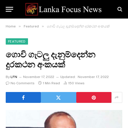
»
»
Home
Featured
ගොවි ගැටලු දැනුම්දෙන්න දුරකථන අංකයක්
FEATURED
ගොවි ගැටලු දැනුම්දෙන්න
දුරකථන අංකයක්
By
LFN
November 17, 2022
Updated:
November 17, 2022
No Comments
1 Min Read
150
Views