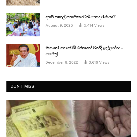
දහම් පාසල් සහතිකයටත් හොඳ රැකියා?
August 9, 2025
5,414
Views
මගෙන් නෙවෙයි රජයෙන් වන්දි ඉල්ලන්න –
මෛත්‍රී
December 6, 2022
3,616
Views
DON'T MISS