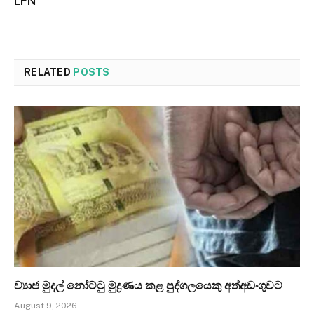
LFN
RELATED
POSTS
ව්‍යාජ මුදල් නෝට්ටු මුද්‍රණය කළ පුද්ගලයෙකු අත්අඩංගුවට
August 9, 2026