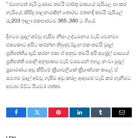
” එහෙමත් බැරි වුණාම තමයි මාර්තු මාසයේ රුපියල පා කර
හැරියේ. කිසිදු පාලනයකින් තොරව. එතනදි තමයි රුපියල්
රු.203 ඉඳලා එකපාරටම 365 ,380 ට ගියේ.
දිගටම මුදල් අච්චු ගැසීම නිසා උද්ධමනය වැඩි වෙනවා.
එතකොට අපිට කරන්න තිබුණු ඊළඟ එක තමයි මුදල්
ප්‍රතිපත්තිය දැඩි කරන එක. ඒ අනුව තමයි අපි අප්‍රේල් මාසයේ
ප්‍රතිපත්ති පොලී අනුපාතය වැඩි වශයෙන් ඉහළ නංවා මුදල්
ප්‍රසාරණය අඩු කිරීමේ ක්‍රියාවලියක් ක්‍රියාත්මක කළේ. ඒ
සමගම මුදල් අච්චු ගැසීම අඩු කරල ආදායම් වැඩි කර ගැනීමට
අවශ්‍ය විවිධ පියවර ගත්තා.
Facebook
Twitter
Pinterest
LinkedIn
Tumblr
Email