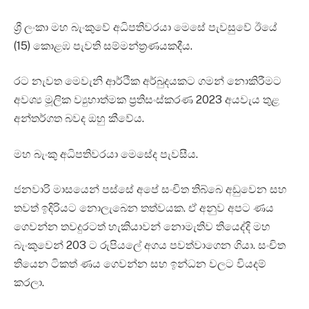
ශ්‍රී ලංකා මහ බැංකුවේ අධිපතිවරයා මෙසේ පැවසුවේ ඊයේ
(15) කොළඹ පැවති සම්මන්ත්‍රණයකදීය.
රට නැවත මෙවැනි ආර්ථික අර්බුදයකට ගමන් නොකිරීමට
අවශ්‍ය මූලික ව්‍යුහාත්මක ප්‍රතිසංස්කරණ 2023 අයවැය තුළ
අන්තර්ගත බවද ඔහු කීවේය.
මහ බැංකු අධිපතිවරයා මෙසේද පැවසීය.
ජනවාරි මාසයෙන් පස්සේ අපේ සංචිත තිබ්බෙ අඩුවෙන සහ
තවත් ඉදිරියට නොලැබෙන තත්වයක. ඒ අනුව අපට ණය
ගෙවන්න තවදුරටත් හැකියාවන් නොමැතිව තියෙද්දි මහ
බැංකුවෙන් 203 ට රුපියලේ අගය පවත්වාගෙන ගියා. සංචිත
තියෙන ටිකත් ණය ගෙවන්න සහ ඉන්ධන වලට වියදම්
කරලා.