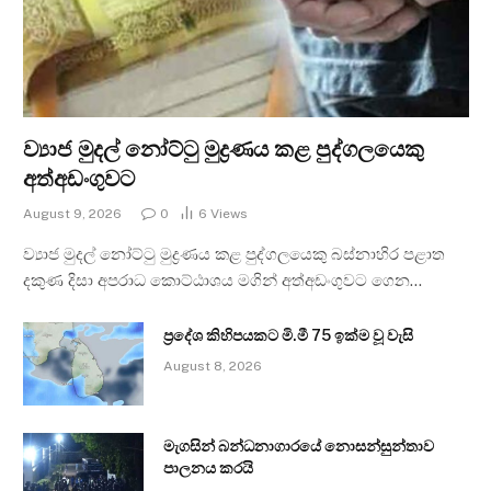
ව්‍යාජ මුදල් නෝට්ටු මුද්‍රණය කළ පුද්ගලයෙකු
අත්අඩංගුවට
August 9, 2026
0
6
Views
ව්‍යාජ මුදල් නෝට්ටු මුද්‍රණය කළ පුද්ගලයෙකු බස්නාහිර පළාත
දකුණ දිසා අපරාධ කොට්ඨාශය මගින් අත්අඩංගුවට ගෙන…
ප්‍රදේශ කිහිපයකට මි.මී 75 ඉක්ම වූ වැසි
August 8, 2026
මැගසින් බන්ධනාගාරයේ නොසන්සුන්තාව
පාලනය කරයි