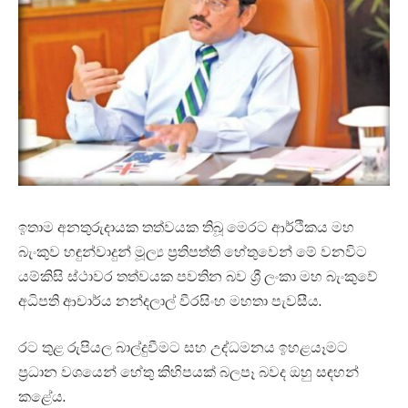
ඉතාම අනතුරුදායක තත්වයක තිබූ මෙරට ආර්ථිකය මහ
බැංකුව හඳුන්වාදුන් මූල්‍ය ප්‍රතිපත්ති හේතුවෙන් මේ වනවිට
යම්කිසි ස්ථාවර තත්වයක පවතින බව ශ්‍රී ලංකා මහ බැංකුවේ
අධිපති ආචාර්ය නන්දලාල් වීරසිංහ මහතා පැවසීය.
රට තුළ රුපියල බාල්දුවීමට සහ උද්ධමනය ඉහළයෑමට
ප්‍රධාන වශයෙන් හේතු කිහිපයක් බලපෑ බවද ඔහු සඳහන්
කළේය.