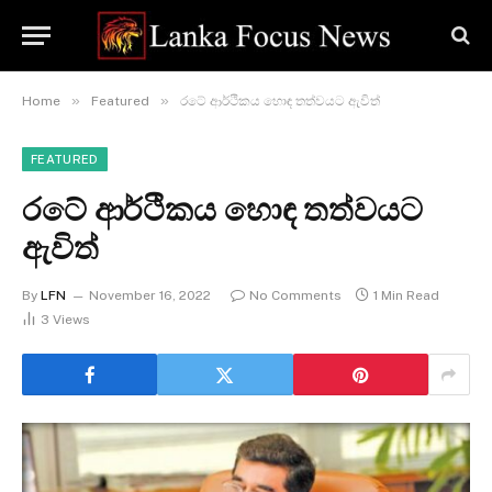
»
»
Home
Featured
රටේ ආර්ථිකය හොඳ තත්වයට ඇවිත්
FEATURED
රටේ ආර්ථිකය හොඳ තත්වයට
ඇවිත්
By
LFN
November 16, 2022
No Comments
1 Min Read
3
Views