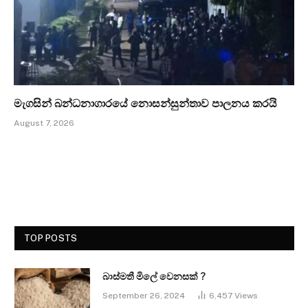
මැගසින් බන්ධනාගාරයේ නොසන්සුන්තාව පාලනය කරයි
August 7, 2026
TOP POSTS
බාස්මතී මිලේ වෙනසක් ?
September 26, 2024
6,457
Views