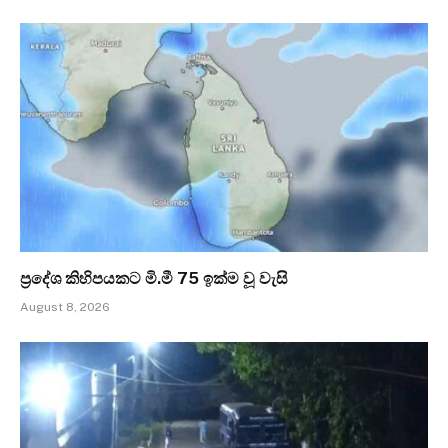
ප්‍රදේශ කිහිපයකට මි.මී 75 ඉක්ම වූ වැසි
August 8, 2026