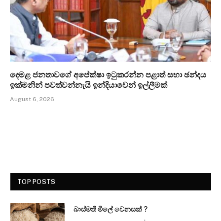
දෙමළ ජනතාවගේ අපේක්ෂා ඉටුකරන්න පළාත් සභා ඡන්දය
ඉක්මනින් පවත්වන්නැයි ඉන්දියාවෙන් ඉල්ලීමක්
August 6, 2026
TOP POSTS
බාස්මතී මිලේ වෙනසක් ?