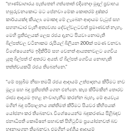
“භාණ්ඩාගාරය පැත්තෙන් ගත්තොත් එදිනෙදා මුදල් ප්‍රවාහය
හසුරුවනකොට මට පේනවා මේක කොතරම් දුෂ්කර
කාර්යයක්ද කියලා. මොකද මේ ලැබෙන ආදායම වැටුප් සහ
සහනාධාර වැනි අත්‍යවශ්‍ය දේවල්වලටවත් ප්‍රමාණවත් නැහැ.
මෙහි ප්‍රතිඵලයක් ලෙස රජය දැනට පියවා නොමැති
බිල්පත්වල වටිනාකම රුපියල් බිලියන 200ක් පමණ වනවා.
විශේෂයෙන්ම ඉදිකිරීම් සහ වෙනත් ආයතනවලට ගෙවිය
යුතු බිල්පත් ඒ අතරට අයත්. ඒ බිල්පත් ගෙවිය නොහැකි
තත්ත්වයකයි රජය තිබෙන්නෙ.”
“මේ පසුබිම නිසා තමයි රජය ආදායම් උත්පාදනය කිරීමට නව
මූල්‍ය සහ බදු ප්‍රතිපත්ති ගෙන එන්නෙ. කැප කිරීමකින් තොරව
රාජ්‍ය ආදයම ඉහළ නංවාගැනීම කරන්න බැහැ. මේ අයවැය
මගින් බදු පරිපාලනය ශක්තිමත් කිරීමට පියවර කිහිපයක්
යෝජනා කර තිබෙනවා. විශේෂයෙන්ම බදුකරණය පිළිබඳව
ජනාධිපති කොමිෂන් සභාවක් පිහිටුවීම ප්‍රයෝජනවත් බව
හඳුනාගෙන තිබෙනවා. එමගින් දේශීය ආදායම්