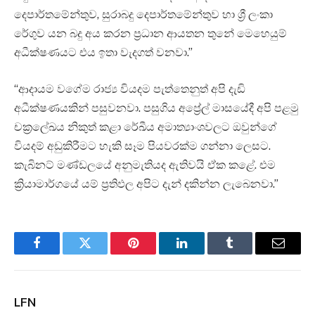
දෙපාර්තමේන්තුව, සුරාබදු දෙපාර්තමේන්තුව හා ශ්‍රී ලංකා
රේගුව යන බදු අය කරන ප්‍රධාන ආයතන තුනේ මෙහෙයුම්
අධීක්ෂණයට එය ඉතා වැදගත් වනවා.”
“ආදායම වගේම රාජ්‍ය වියදම පැත්තෙනුත් අපි දැඩි
අධීක්ෂණයකින් පසුවනවා. පසුගිය අප්‍රේල් මාසයේදී අපි පළමු
චක්‍රලේඛය නිකුත් කළා රේඛීය අමාත්‍යාංශවලට ඔවුන්ගේ
වියදම් අඩුකිරීමට හැකි සෑම පියවරක්ම ගන්නා ලෙසට.
කැබිනට් මණ්ඩලයේ අනුමැතියද ඇතිවයි ඒක කළේ. එම
ක්‍රියාමාර්ගයේ යම් ප්‍රතිඵල අපිට දැන් දකින්න ලැබෙනවා.”
Facebook
Twitter
Pinterest
LinkedIn
Tumblr
Email
LFN