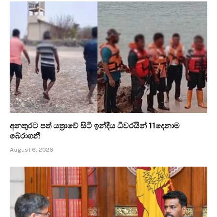
අනතුරට පත් යත්‍රාවේ සිටි ඉන්දීය ධීවරයින් 11දෙනාම
බේරාගනී
August 6, 2026