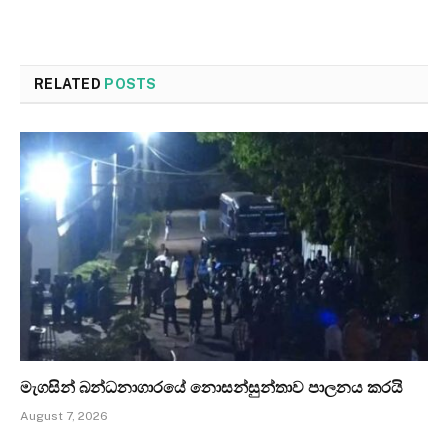
RELATED
POSTS
මැගසින් බන්ධනාගාරයේ නොසන්සුන්තාව පාලනය කරයි
August 7, 2026