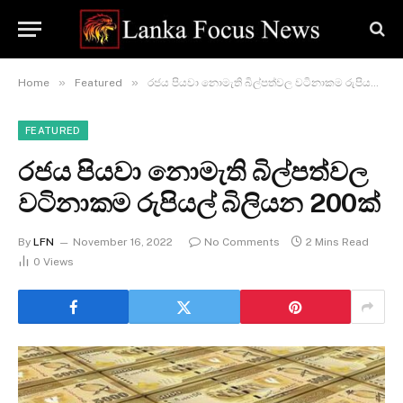
»
»
Home
Featured
රජය පියවා නොමැති බිල්පත්වල වටිනාකම රුපියල් බිලියන 200ක්
FEATURED
රජය පියවා නොමැති බිල්පත්වල
වටිනාකම රුපියල් බිලියන 200ක්
By
LFN
November 16, 2022
No Comments
2 Mins Read
0
Views