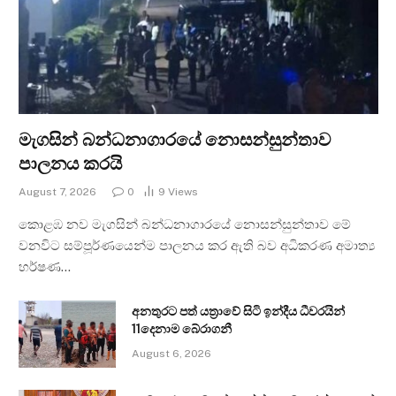
මැගසින් බන්ධනාගාරයේ නොසන්සුන්තාව
පාලනය කරයි
August 7, 2026
0
9
Views
කොළඹ නව මැගසින් බන්ධනාගාරයේ නොසන්සුන්තාව මේ
වනවිට සම්පූර්ණයෙන්ම පාලනය කර ඇති බව අධිකරණ අමාත්‍ය
හර්ෂණ…
අනතුරට පත් යත්‍රාවේ සිටි ඉන්දීය ධීවරයින්
11දෙනාම බේරාගනී
August 6, 2026