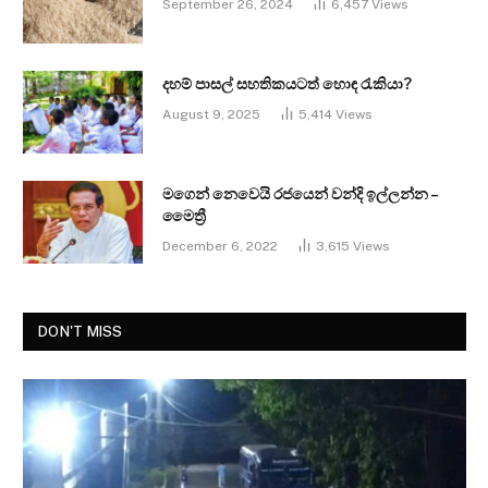
September 26, 2024
6,457
Views
දහම් පාසල් සහතිකයටත් හොඳ රැකියා?
August 9, 2025
5,414
Views
මගෙන් නෙවෙයි රජයෙන් වන්දි ඉල්ලන්න –
මෛත්‍රී
December 6, 2022
3,615
Views
DON'T MISS