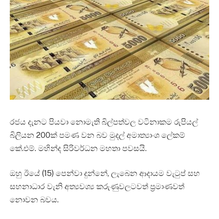
රජය දැනට පියවා නොමැති බිල්පත්වල වටිනාකම රුපියල්
බිලියන 200ක් පමණ වන බව මුදල් අමාත්‍යාංශ ලේකම්
කේ.එම්. මහින්ද සිරිවර්ධන මහතා පවසයි.
ඔහු ඊයේ (15) පෙන්වා දුන්නේ, ලැබෙන ආදායම වැටුප් සහ
සහනාධාර වැනි අත්‍යවශ්‍ය කරුණුවලටවත් ප්‍රමාණවත්
නොවන බවය.