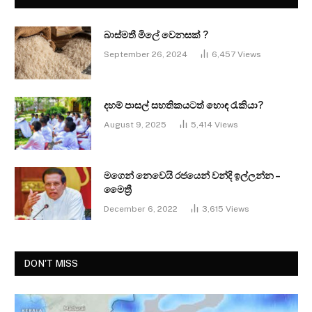
බාස්මතී මිලේ වෙනසක් ?
September 26, 2024
6,457
Views
දහම් පාසල් සහතිකයටත් හොඳ රැකියා?
August 9, 2025
5,414
Views
මගෙන් නෙවෙයි රජයෙන් වන්දි ඉල්ලන්න –
මෛත්‍රී
December 6, 2022
3,615
Views
DON'T MISS