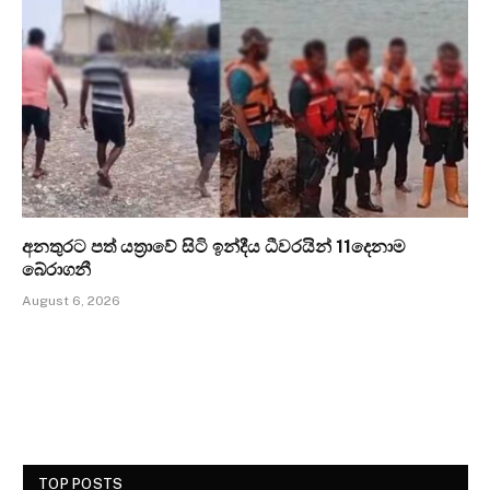
අනතුරට පත් යත්‍රාවේ සිටි ඉන්දීය ධීවරයින් 11දෙනාම
බේරාගනී
August 6, 2026
TOP POSTS