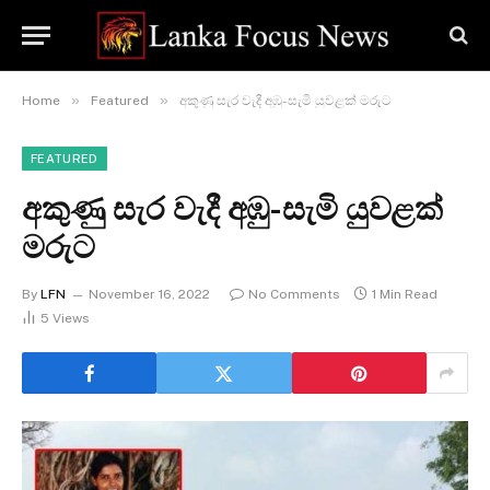
»
»
Home
Featured
අකුණු සැර වැදී අඹු-සැමි යුවළක් මරුට
FEATURED
අකුණු සැර වැදී අඹු-සැමි යුවළක්
මරුට
By
LFN
November 16, 2022
No Comments
1 Min Read
5
Views