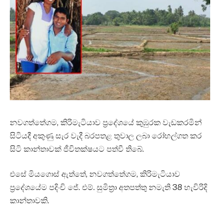
නවගත්තේගම, කිරිමැටියාව ප්‍රදේශයේ කුඹුරක වැඩකරමින්
සිටියදී අකුණු සැර වැදී බරපතළ තුවාල ලබා රෝහල්ගත කර
සිටි කාන්තාවක් ජීවිතක්ෂයට පත්වී තිබේ.
එසේ මියගොස් ඇත්තේ, නවගත්තේගම, කිරිමැටියාව
ප්‍රදේශයේම පදිංචි ජේ. එම්. සුමිත්‍රා අතපත්තු නමැති 38 හැවිරිදි
කාන්තාවකි.