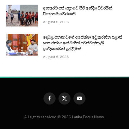
අනතුරට පත් යත්‍රාවේ සිටි ඉන්දීය ධීවරයින්
11දෙනාම බේරාගනී
August 6, 2026
දෙමළ ජනතාවගේ අපේක්ෂා ඉටුකරන්න පළාත්
සභා ඡන්දය ඉක්මනින් පවත්වන්නැයි
ඉන්දියාවෙන් ඉල්ලීමක්
August 6, 2026
Facebook
X
YouTube
(Twitter)
All rights received © 2026 Lanka Focus News.