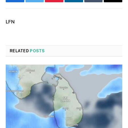
Facebook
Twitter
Pinterest
LinkedIn
Tumblr
Email
LFN
RELATED
POSTS