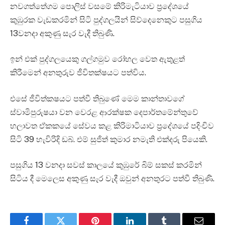
නවගත්තේගම පොලිස් වසමේ කිරිමැටියාව ප්‍රදේශයේ
කුඹුරක වැඩකරමින් සිටි පුද්ගලයින් සිව්දෙනෙකුට පසුගිය
13වනදා අකුණු සැර වැදී තිබුණි.
ඉන් එක් පුද්ගලයෙකු ගල්ගමුව රෝහල වෙත ඇතුළත්
කිරීමෙන් අනතුරුව ජීවිතක්ෂයට පත්විය.
එසේ ජීවිත්කෂයට පත්වී තිබුණේ මෙම කාන්තාවගේ
ස්වාමිපුරුෂයා වන වෙරළ ආරක්ෂක දෙපාර්තමේන්තුවේ
හලාවත ඒකකයේ සේවය කළ කිරිමාටියාව ප්‍රදේශයේ පදිංචිව
සිටි 39 හැවිරිදි ඩබ්. එම් සුජිත් කුමාර නමැති එක්දරු පියෙකි.
පසුගිය 13 වනදා සවස් කාලයේ කුඹුරේ බිම් සකස් කරමින්
සිටිය දී මෙලෙස අකුණු සැර වැදී ඔවුන් අනතුරට පත්වී තිබුණි.