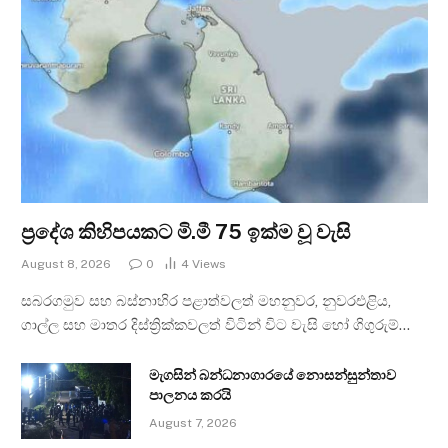
ප්‍රදේශ කිහිපයකට මි.මී 75 ඉක්ම වූ වැසි
August 8, 2026
0
4
Views
සබරගමුව සහ බස්නාහිර පළාත්වලත් මහනුවර, නුවරඑළිය,
ගාල්ල සහ මාතර දිස්ත්‍රික්කවලත් විටින් විට වැසි හෝ ගිගුරුම්…
මැගසින් බන්ධනාගාරයේ නොසන්සුන්තාව
පාලනය කරයි
August 7, 2026