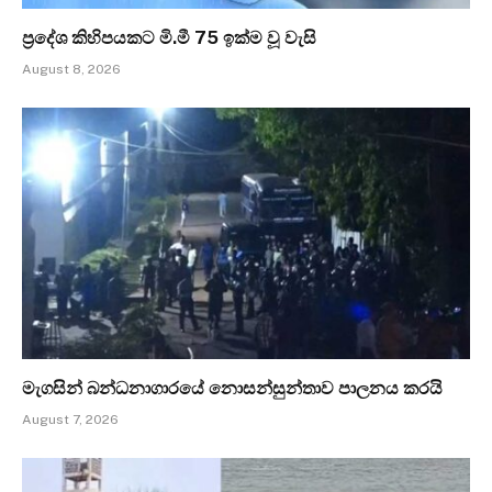
ප්‍රදේශ කිහිපයකට මි.මී 75 ඉක්ම වූ වැසි
August 8, 2026
මැගසින් බන්ධනාගාරයේ නොසන්සුන්තාව පාලනය කරයි
August 7, 2026