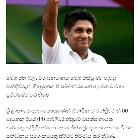
සමගි ජන බලවේග සන්ධානය සමග එක්වූ බව පැවසූ
මන්ත්‍රීවරුන් තිදෙනෙකු ඒ සම්බන්ධයෙන් පළවන වාර්තා
ප්‍රතික්ෂේප කර තිබේ.
ශ්‍රී ලංකා පොදුජන පෙරමුණෙන් ස්වාධීන වූ මන්ත්‍රීවරුන් 06
දෙනෙකු ඊයේ (14) පාර්ලිමේන්තුවේ විපක්ෂ නායක
කාර්යාලයේදී විපක්ෂ නායක සජිත් ප්‍රේමදාස මහතා හමුවී එම
සන්ධානය සමග කටයුතු කිරීමට තීරණය කර තිබුණි.