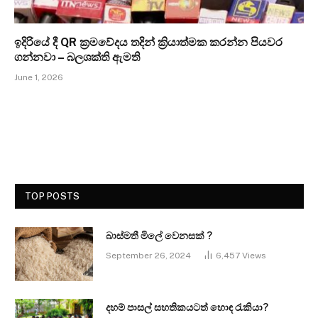
ඉදිරියේ දී QR ක්‍රමවේදය තදින් ක්‍රියාත්මක කරන්න පියවර
ගන්නවා – බලශක්ති ඇමති
June 1, 2026
TOP POSTS
බාස්මතී මිලේ වෙනසක් ?
September 26, 2024
6,457
Views
දහම් පාසල් සහතිකයටත් හොඳ රැකියා?