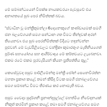
මේ සම්බන්ධයෙන් විපක්ෂ නායකවරයා පැවසුවේ එය
අනාගතයේ සුබ පෙර නිමිත්තක් බවය.
“ස්වාධීන වූ මන්ත්‍රීතුමන්ලා 6දෙනෙකුගේ කණ්ඩායමක් සමගි
ජන බලවේගයත් සමග සන්ධාන ගත වීමට තීන්දුවක් අරන්
තියෙනවා. එය සුබ පෙරනිමිත්තක් විදියට හඳුන්වන්න
පුළුවන්. මේ වැඩපිළිවෙලට චන්ද්‍රිකා කුමාරතුංග මැතිනියගෙත්
පූර්ණ සහයෝගය සහ ආශිර්වාදය මේ කර්තවයට ලැබෙනවා.
එකම රටේ එකම පුරවැසියන් කියන ප්‍රතිපත්තිය තුළ.”
කෙසේවුවද පසුව පාර්ලිමේන්තු මන්ත්‍රී ජෝන් සෙනෙවිරත්න
මහතා ප්‍රකාශ කළේ, තමන් කිසිදු විටක සමගි ජනබලවේගය
සමග සම්බන්ධ වීමට තීරණය කර නොමැති බවය.
පසුව වෛද්‍ය සුදර්ශනී ප්‍රනාන්දුපුල්ලේ මහත්මිය නිවේදනයක්
නිකුත් කරමින් ප්‍රකාශ කළේ, තමා සමගි ජනබලවේගය සමග