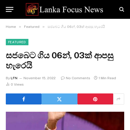
»
»
Home
Featured
සජබෙට ගිය 06න්, 03ක් ආපසු හැරෙයි
FEATURED
සජබෙට ගිය 06න්, 03ක් ආපසු
හැරෙයි
By
LFN
November 15, 2022
No Comments
1 Min Read
0
Views