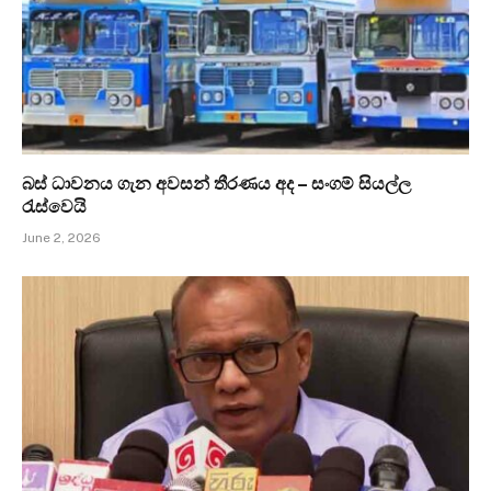
බස් ධාවනය ගැන අවසන් තීරණය අද – සංගම් සියල්ල
රැස්වෙයි
June 2, 2026