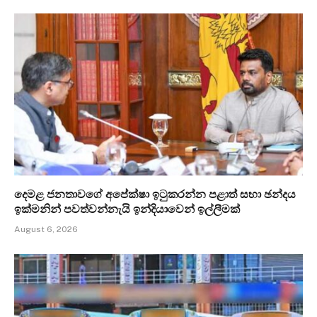
දෙමළ ජනතාවගේ අපේක්ෂා ඉටුකරන්න පළාත් සභා ඡන්දය
ඉක්මනින් පවත්වන්නැයි ඉන්දියාවෙන් ඉල්ලීමක්
August 6, 2026