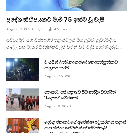
ප්‍රදේශ කිහිපයකට මි.මී 75 ඉක්ම වූ වැසි
August 8, 2026
0
4
Views
සබරගමුව සහ බස්නාහිර පළාත්වලත් මහනුවර, නුවරඑළිය,
ගාල්ල සහ මාතර දිස්ත්‍රික්කවලත් විටින් විට වැසි හෝ ගිගුරුම්…
මැගසින් බන්ධනාගාරයේ නොසන්සුන්තාව
පාලනය කරයි
August 7, 2026
අනතුරට පත් යත්‍රාවේ සිටි ඉන්දීය ධීවරයින්
11දෙනාම බේරාගනී
August 6, 2026
දෙමළ ජනතාවගේ අපේක්ෂා ඉටුකරන්න පළාත්
සභා ඡන්දය ඉක්මනින් පවත්වන්නැයි