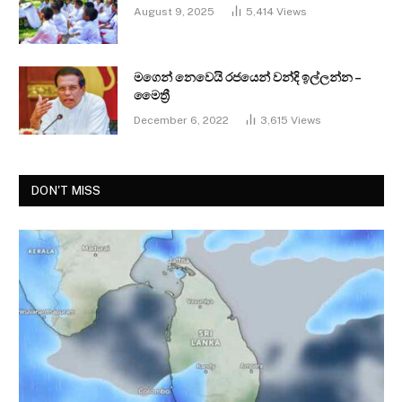
August 9, 2025
5,414
Views
මගෙන් නෙවෙයි රජයෙන් වන්දි ඉල්ලන්න –
මෛත්‍රී
December 6, 2022
3,615
Views
DON'T MISS