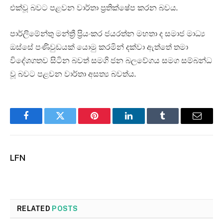
එක්වූ බවට පළවන වාර්තා ප්‍රතික්ෂේප කරන බවය.
පාර්ලිමේන්තු මන්ත්‍රී ප්‍රියංකර ජයරත්න මහතා ද සමාජ මාධ්‍ය
ඔස්සේ පණිවුඩයක් යොමු කරමින් දක්වා ඇත්තේ තමා
විදේශගතව සිටින බවත් සමගි ජන බලවේගය සමග සම්බන්ධ
වූ බවට පළවන වාර්තා අසත්‍ය බවත්ය.
Facebook
Twitter
Pinterest
LinkedIn
Tumblr
Email
LFN
RELATED
POSTS