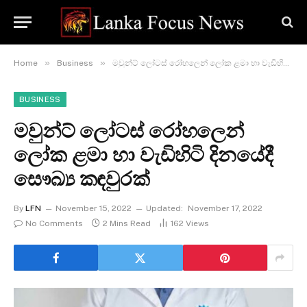
»
»
Home
Business
මවුන්ට් ලෝටස් රෝහලෙන් ලෝක ළමා හා වැඩිහිටි දිනයේදී සෞඛ්‍ය කඳවුරක්
BUSINESS
මවුන්ට් ලෝටස් රෝහලෙන්
ලෝක ළමා හා වැඩිහිටි දිනයේදී
සෞඛ්‍ය කඳවුරක්
By
LFN
November 15, 2022
Updated:
November 17, 2022
No Comments
2 Mins Read
162
Views