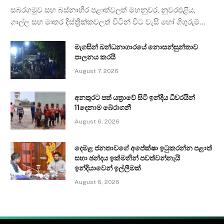
සබරගමුව සහ බස්නාහිර පළාත්වලත් මහනුවර, නුවරඑළිය,
ගාල්ල සහ මාතර දිස්ත්‍රික්කවලත් විටින් විට වැසි හෝ ගිගුරුම්…
මැගසින් බන්ධනාගාරයේ නොසන්සුන්තාව
පාලනය කරයි
August 7, 2026
අනතුරට පත් යත්‍රාවේ සිටි ඉන්දීය ධීවරයින්
11දෙනාම බේරාගනී
August 6, 2026
දෙමළ ජනතාවගේ අපේක්ෂා ඉටුකරන්න පළාත්
සභා ඡන්දය ඉක්මනින් පවත්වන්නැයි
ඉන්දියාවෙන් ඉල්ලීමක්
August 6, 2026