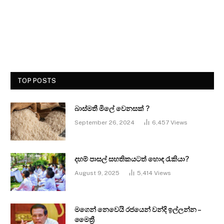
TOP POSTS
බාස්මතී මිලේ වෙනසක් ?
September 26, 2024
6,457
Views
දහම් පාසල් සහතිකයටත් හොඳ රැකියා?
August 9, 2025
5,414
Views
මගෙන් නෙවෙයි රජයෙන් වන්දි ඉල්ලන්න –
මෛත්‍රී