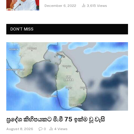
December 6, 2022
3,615
Views
DON'T MISS
ප්‍රදේශ කිහිපයකට මි.මී 75 ඉක්ම වූ වැසි
August 8, 2026
0
4
Views