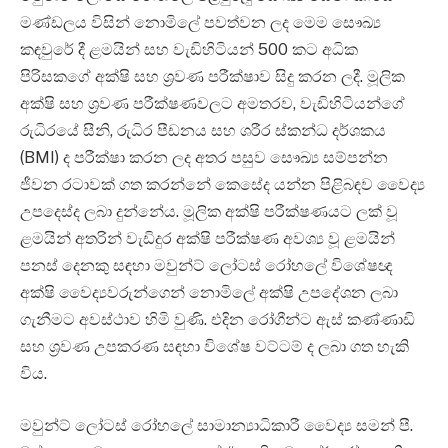
මණ්ඩලය විසින් නොමිලේ පවත්වන ලද මෙම සෞඛ්‍ය
කඳවුරේ දී ළමයින් සහ වැඩිහිටියන් 500 කට අධික
පිරිසකගේ අක්ෂි සහ ශ්‍රවණ පරීක්ෂාව සිදු කරන ලදී. මූලික
අක්ෂි සහ ශ්‍රවණ පරීක්ෂණවලට අමතරව, වැඩිහිටියන්ගේ
රුධිරයේ සීනි, රුධිර පීඩනය සහ ශරීර ස්කන්ධ දර්ශකය
(BMI) ද පරීක්ෂා කරන ලද අතර පසුව සෞඛ්‍ය සම්පන්න
ජීවන රටාවක් ගත කරන්නේ කෙසේද යන්න පිළිබඳව වෛද්‍ය
උපදෙස්ද ලබා දුන්නේය. මූලික අක්ෂි පරීක්ෂණයට ලක් වූ
ළමයින් අතරින් වැඩිදුර අක්ෂි පරීක්ෂණ අවශ්‍ය වූ ළමයින්
පනස් දෙනකු සඳහා මවුන්ට් ලෝටස් රෝහලේ විශේෂඥ
අක්ෂි වෛද්‍යවරුන්ගෙන් නොමිලේ අක්ෂි උපදේශන ලබා
ගැනීමට අවස්ථාව හිමි වුණි. එදින රෝගීන්ට ඇස් කණ්ණාඩි
සහ ශ්‍රවණ උපකරණ සඳහා විශේෂ වට්ටම් ද ලබා ගත හැකි
විය.
මවුන්ට් ලෝටස් රෝහලේ සාමාන්‍යාධිකාරී වෛද්‍ය සමන් පී.