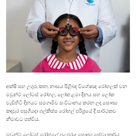
අක්ෂි සහ උගුර, කන, නාසය පිළිබඳ විශේෂඥ රෝහලක් වන
මවුන්ට් ලෝටස් රෝහල, ලෝක ළමා දිනය සහ ලෝක
වැඩිහිටි දිනයට සමගාමීව සංවිධානය කරන ලද සෞඛ්‍ය
කඳවුර පසුගියදා ගල්කිස්ස රෝහල් පරිශ්‍රයේ දී සාර්ථකව
නිමාවට පත්විය.
මවුන්ට් ලෝටස් රෝහලේ පළපුරුදු සෞඛ්‍ය සේවා කාර්ය