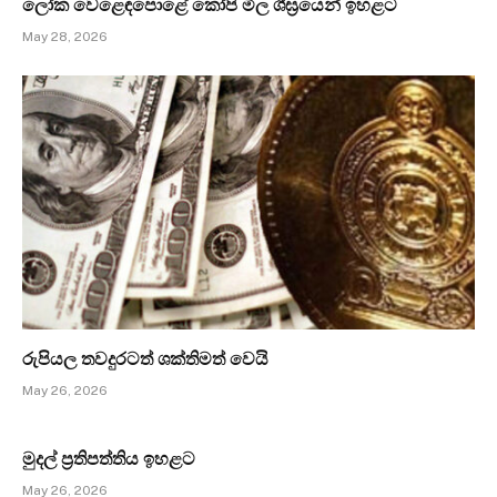
ලෝක වෙළෙඳපොළේ කෝපි මිල ශීඝ්‍රයෙන් ඉහළට
May 28, 2026
රුපියල තවදුරටත් ශක්තිමත් වෙයි
May 26, 2026
මුදල් ප්‍රතිපත්තිය ඉහළට
May 26, 2026