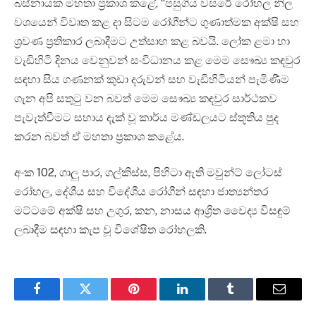
බස්නායක මහතා ප්‍රකාශ කළේ, “පසුගිය වසරේ රෝහල නිල
වශයෙන් විවෘත කළ දා සිටම රෝගීන්ට ගුණාත්මක අක්ෂි සහ
ශ්‍රවණ ප්‍රතිකාර ලබාදීමට උත්සාහ කළ බවයි. ලෝක ළමා හා
වැඩිහිටි දිනය වෙනුවන් සංවිධානය කළ මෙම සෞඛ්‍ය කඳවුර
සඳහා සිය ගණනක් කුඩා දරුවන් සහ වැඩිහිටියන් පැමිණීම
ගැන අපි සතුටු වන බවත් මෙම සෞඛ්‍ය කඳවුර සාර්ථකව
පැවැත්වීමට සහාය දැක් වූ කාර්ය මණ්ඩලයට ස්තූතිය පුද
කරන බවත් ඒ මහතා ප්‍රකාශ කළේය.
අංක 102, ගාලු පාර, ගල්කිස්ස, පිහිටා ඇති මවුන්ට් ලෝටස්
රෝහල, දේශීය සහ විදේශීය රෝගීන් සඳහා ජාත්‍යන්තර
මට්ටමේ අක්ෂි සහ උගුර, කන, නාසය ආශ්‍රිත වෛද්‍ය විසඳුම්
ලබාදීම සඳහා කැප වූ විශේෂිත රෝහලකි.
Facebook
Twitter
Pinterest
LinkedIn
Tumblr
Email