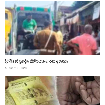
දිවයිනේ ප්‍රදේශ කිහිපයක මාරක අනතුරු
August 10, 2026