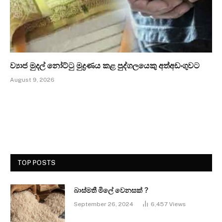
ව්‍යාජ මුදල් නෝට්ටු මුද්‍රණය කළ පුද්ගලයෙකු අත්අඩංගුවට
August 9, 2026
TOP POSTS
බාස්මතී මිලේ වෙනසක් ?
September 26, 2024
6,457
Views