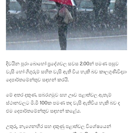
දිවයින පුරා බොහෝ ප්‍රදේශවල සවස 2.00න් පමණ පසුව
වැසි හෝ ගිගුරුම් සහිත වැසි ඇති විය හැකි බව කාලගුණිවිද්‍යා
දෙපාර්තමේන්තුව සඳහන් කරයි.
මේ අතර දකුණ, සබරගමුව සහ ඌව පළාත්වල ඇතැම්
ස්ථානවලට මි.මී 100ක පමණ තද වැසි ඇතිවිය හැකි බව ද
එම දෙපාර්තමේන්තුව සඳහන් කළේය.
උතුරු, නැගෙනහිර සහ දකුණු පළාත්වල විශේෂයෙන්