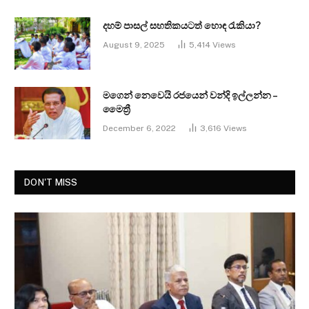
දහම් පාසල් සහතිකයටත් හොඳ රැකියා?
August 9, 2025
5,414
Views
මගෙන් නෙවෙයි රජයෙන් වන්දි ඉල්ලන්න –
මෛත්‍රී
December 6, 2022
3,616
Views
DON'T MISS