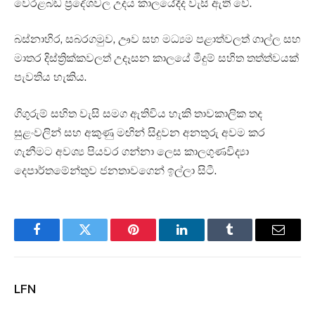
වෙරළබඩ ප්‍රදේශවල උදය කාලයේදීද වැසි ඇති වේ.
බස්නාහිර, සබරගමුව, ඌව සහ මධ්‍යම පළාත්වලත් ගාල්ල සහ
මාතර දිස්ත්‍රික්කවලත් උදෑසන කාලයේ මීදුම් සහිත තත්ත්වයක්
පැවතිය හැකිය.
ගිගුරුම් සහිත වැසි සමග ඇතිවිය හැකි තාවකාලික තද
සුළංවලින් සහ අකුණු මඟින් සිදුවන අනතුරු අවම කර
ගැනීමට අවශ්‍ය පියවර ගන්නා ලෙස කාලගුණවිද්‍යා
දෙපාර්තමේන්තුව ජනතාවගෙන් ඉල්ලා සිටී.
Facebook
Twitter
Pinterest
LinkedIn
Tumblr
Email
LFN