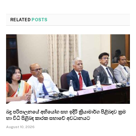
RELATED
POSTS
බදු පරිපාලනයේ අභියෝග සහ ඉදිරි ක්‍රියාමාර්ග පිළිබඳව ක්‍රම
හා විධි පිළිබඳ කාරක සභාවේ අවධානයට
August 10, 2026