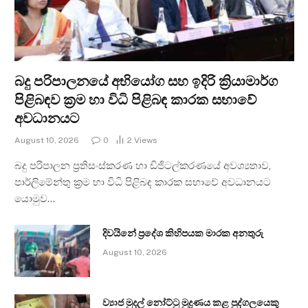
බදු පරිපාලනයේ අභියෝග සහ ඉදිරි ක්‍රියාමාර්ග
පිළිබඳව ක්‍රම හා විධි පිළිබඳ කාරක සභාවේ
අවධානයට
August 10, 2026
0
2
Views
බදු පරිපාලන ප්‍රතිසංස්කරණ හා ඩිජිටල්කරණයේ අවශ්‍යතාව,
පාර්ලිමේන්තු ක්‍රම හා විධි පිළිබඳ කාරක සභාවේ අවධානයට
යොමුව…
දිවයිනේ ප්‍රදේශ කිහිපයක මාරක අනතුරු
August 10, 2026
ව්‍යාජ මුදල් නෝට්ටු මුද්‍රණය කළ පුද්ගලයෙකු