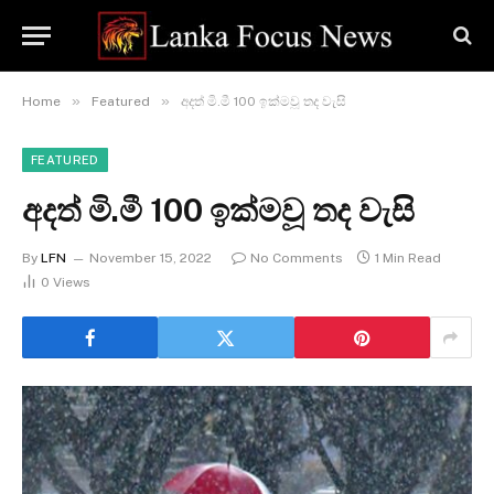
»
»
Home
Featured
අදත් මි.මී 100 ඉක්මවූ තද වැසි
FEATURED
අදත් මි.මී 100 ඉක්මවූ තද වැසි
By
LFN
November 15, 2022
No Comments
1 Min Read
0
Views