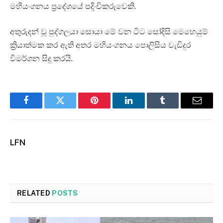
මහියංගනය ප්‍රදේශයේ පදිංචිකරුවෙකි.
අතුරුදන් වූ පුද්ගලයා සොයා මේ වන ටිට සෝදිසි මෙහෙයුම්
ක්‍රියාත්මක කර ඇති අතර මහියංගනය පොලිසිය වැඩිදුර
විමර්ශන සිදු කරයි.
Facebook
Twitter
Pinterest
LinkedIn
Tumblr
Email
LFN
RELATED
POSTS