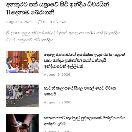
අනතුරට පත් යත්‍රාවේ සිටි ඉන්දීය ධීවරයින්
11දෙනාම බේරාගනී
August 6, 2026
0
2
Views
ශ්‍රී ලංකා මුහුදු තීරයේ ඩෙල්ෆ් දූපත් අසල අනතුරට පත් වූ ඉන්දීය
ධීවර යාත්‍රාවේ සිටි ඉන්දීය…
දෙමළ ජනතාවගේ අපේක්ෂා ඉටුකරන්න පළාත්
සභා ඡන්දය ඉක්මනින් පවත්වන්නැයි
ඉන්දියාවෙන් ඉල්ලීමක්
August 6, 2026
හැටන් කලාපයේ සියලු පාසල් හෙට විවෘත
කෙරේ
August 5, 2026
ඝාතනයකට සැරසුණු පුද්ගලයෙක් මත්ද්‍රව්‍ය සමග
අත්අඩංගුවට
August 5, 2026