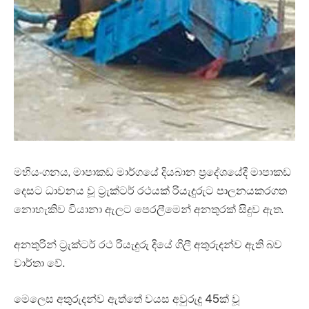
මහියංගනය, මාපාකඩ මාර්ගයේ දියබාන ප්‍රදේශයේදී මාපාකඩ
දෙසට ධාවනය වූ ට්‍රැක්ටර් රථයක් රියැදුරුට පාලනයකරගත
නොහැකිව වියානා ඇලට පෙරලීමෙන් අනතුරක් සිදුව ඇත.
අනතුරින් ට්‍රැක්ටර් රථ රියැදුරු දියේ ගිලී අතුරුදන්ව ඇති බව
වාර්තා වේ.
මෙලෙස අතුරුදන්ව ඇත්තේ වයස අවුරුදු 45ක් වූ