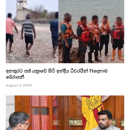
අනතුරට පත් යත්‍රාවේ සිටි ඉන්දීය ධීවරයින් 11දෙනාම
බේරාගනී
August 6, 2026