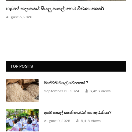
හැටන් කලාපයේ සියලු පාසල් හෙට විවෘත කෙරේ
August 5, 2026
TOP POSTS
බාස්මතී මිලේ වෙනසක් ?
September 26, 2024
6,456
Views
දහම් පාසල් සහතිකයටත් හොඳ රැකියා?
August 9, 2025
5,413
Views