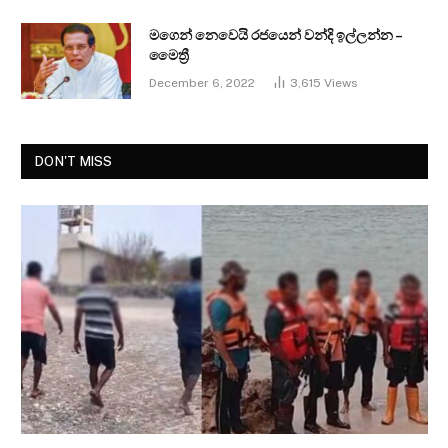
මගෙන් නෙවෙයි රජයෙන් වන්දි ඉල්ලන්න –
මෛත්‍රී
December 6, 2022
3,615
Views
DON'T MISS