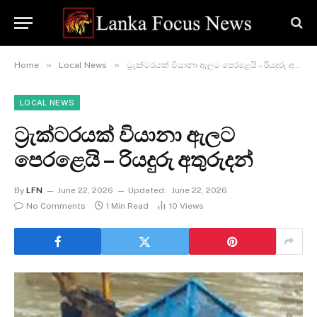
»
»
Home
Local News
ට්‍රැක්ටරයක් වියානා ඇලට පෙරළෙයි – රියදුරු අතුරුදන්
LOCAL NEWS
ට්‍රැක්ටරයක් වියානා ඇලට
පෙරළෙයි – රියදුරු අතුරුදන්
By
LFN
June 22, 2026
Updated:
June 22, 2026
No Comments
1 Min Read
10
Views