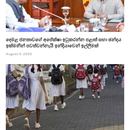
දෙමළ ජනතාවගේ අපේක්ෂා ඉටුකරන්න පළාත් සභා ඡන්දය
ඉක්මනින් පවත්වන්නැයි ඉන්දියාවෙන් ඉල්ලීමක්
August 6, 2026