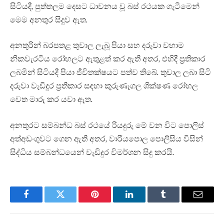
සිටියදී, පුත්තලම දෙසට ධාවනය වූ බස් රථයක ගැටීමෙන්
මෙම අනතුර සිදුව ඇත.
අනතුරින් බරපතළ තුවාල ලැබූ පියා සහ දරුවා වහාම
නිකවැරටිය රෝහලට ඇතුළත් කර ඇති අතර, එහිදී ප්‍රතිකාර
ලබමින් සිටියදී පියා ජීවිතක්ෂයට පත්ව තිබේ. තුවාල ලබා සිටි
දරුවා වැඩිදුර ප්‍රතිකාර සඳහා කුරුණෑගල ශික්ෂණ රෝහල
වෙත මාරු කර යවා ඇත.
අනතුරට සම්බන්ධ බස් රථයේ රියදුරු මේ වන විට පොලිස්
අත්අඩංගුවට ගෙන ඇති අතර, වාරියපොල පොලිසිය විසින්
සිද්ධිය සම්බන්ධයෙන් වැඩිදුර විමර්ශන සිදු කරයි.
Facebook
Twitter
Pinterest
LinkedIn
Tumblr
Email