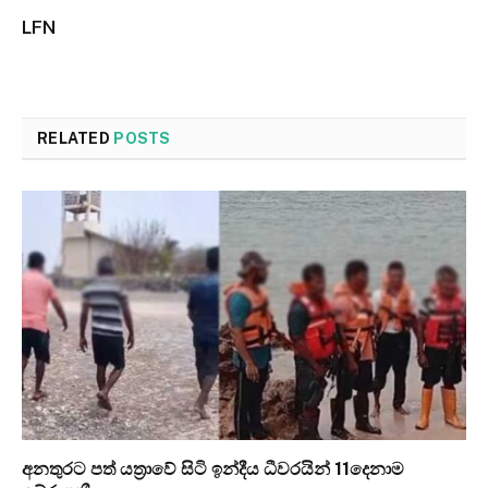
LFN
RELATED
POSTS
අනතුරට පත් යත්‍රාවේ සිටි ඉන්දීය ධීවරයින් 11දෙනාම