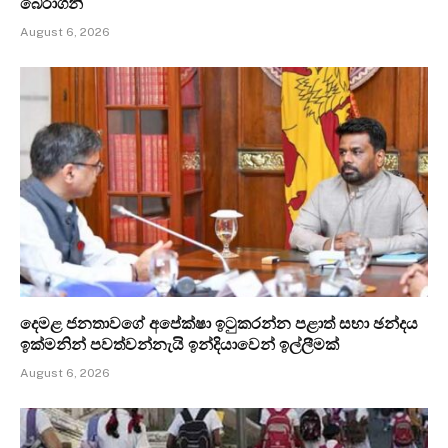
බේරාගනී
August 6, 2026
දෙමළ ජනතාවගේ අපේක්ෂා ඉටුකරන්න පළාත් සභා ඡන්දය
ඉක්මනින් පවත්වන්නැයි ඉන්දියාවෙන් ඉල්ලීමක්
August 6, 2026