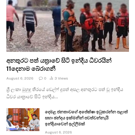
අනතුරට පත් යත්‍රාවේ සිටි ඉන්දීය ධීවරයින්
11දෙනාම බේරාගනී
August 6, 2026
0
3
Views
ශ්‍රී ලංකා මුහුදු තීරයේ ඩෙල්ෆ් දූපත් අසල අනතුරට පත් වූ ඉන්දීය
ධීවර යාත්‍රාවේ සිටි ඉන්දීය…
දෙමළ ජනතාවගේ අපේක්ෂා ඉටුකරන්න පළාත්
සභා ඡන්දය ඉක්මනින් පවත්වන්නැයි
ඉන්දියාවෙන් ඉල්ලීමක්
August 6, 2026