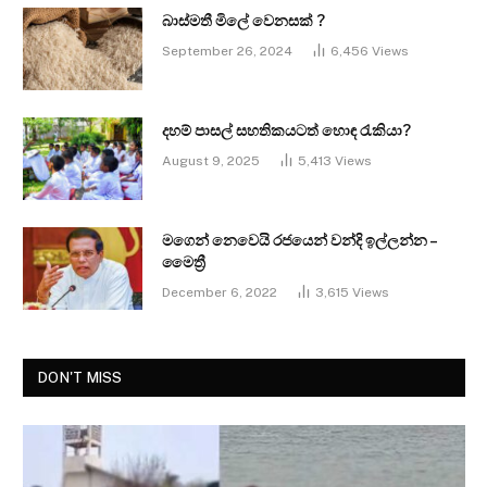
බාස්මතී මිලේ වෙනසක් ?
September 26, 2024
6,456
Views
දහම් පාසල් සහතිකයටත් හොඳ රැකියා?
August 9, 2025
5,413
Views
මගෙන් නෙවෙයි රජයෙන් වන්දි ඉල්ලන්න –
මෛත්‍රී
December 6, 2022
3,615
Views
DON'T MISS