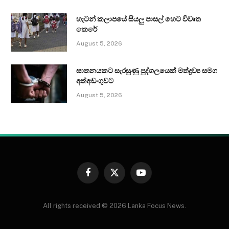
හැටන් කලාපයේ සියලු පාසල් හෙට විවෘත
කෙරේ
August 5, 2026
ඝාතනයකට සැරසුණු පුද්ගලයෙක් මත්ද්‍රව්‍ය සමග
අත්අඩංගුවට
August 5, 2026
Facebook
X
YouTube
(Twitter)
All rights received © 2026 Lanka Focus News.