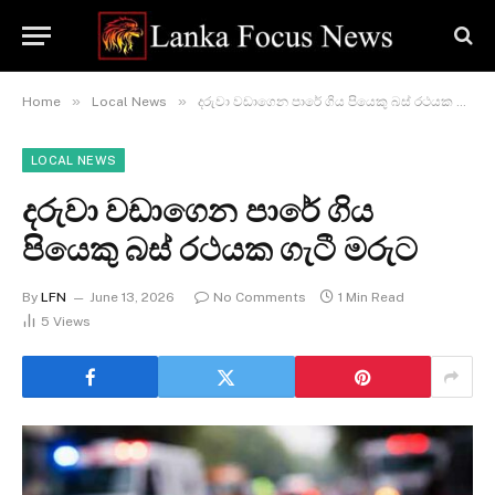
»
»
Home
Local News
දරුවා වඩාගෙන පාරේ ගිය පියෙකු බස් රථයක ගැටී මරුට
LOCAL NEWS
දරුවා වඩාගෙන පාරේ ගිය
පියෙකු බස් රථයක ගැටී මරුට
By
LFN
June 13, 2026
No Comments
1 Min Read
5
Views