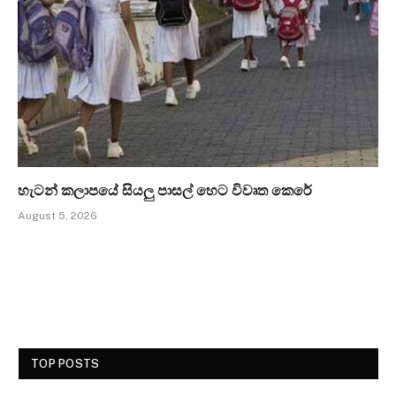
හැටන් කලාපයේ සියලු පාසල් හෙට විවෘත කෙරේ
August 5, 2026
TOP POSTS