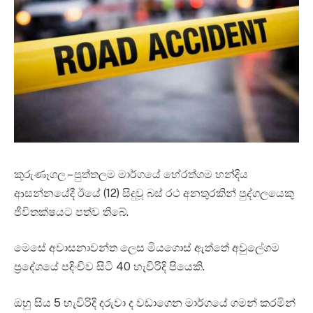
කුරුණෑගල – පුත්තලම මාර්ගයේ හේරත්ගම හන්දිය
ආසන්නයේදී ඊයේ (12) සිදුවූ බස් රථ අනතුරකින් පුද්ගලයෙකු
ජීවිතක්ෂයට පත්ව තිබේ.
මෙසේ අවාසනාවන්ත ලෙස මියගොස් ඇත්තේ අවුලේගම
ප්‍රදේශයේ පදිංචිව සිටි 40 හැවිරිදි පියෙකි.
ඔහු සිය 5 හැවිරිදි දරුවා ද වඩාගෙන මාර්ගයේ ගමන් කරමින්