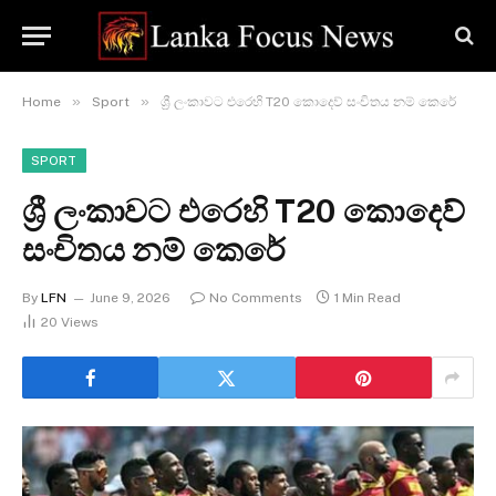
»
»
Home
Sport
ශ්‍රී ලංකාවට එරෙහි T20 කොදෙව් සංචිතය නම් කෙරේ
SPORT
ශ්‍රී ලංකාවට එරෙහි T20 කොදෙව්
සංචිතය නම් කෙරේ
By
LFN
June 9, 2026
No Comments
1 Min Read
20
Views