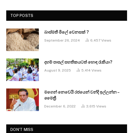
TOP POSTS
බාස්මතී මිලේ වෙනසක් ?
September 26, 2024
6,457
Views
දහම් පාසල් සහතිකයටත් හොඳ රැකියා?
August 9, 2025
5,414
Views
මගෙන් නෙවෙයි රජයෙන් වන්දි ඉල්ලන්න –
මෛත්‍රී
December 6, 2022
3,615
Views
DON'T MISS