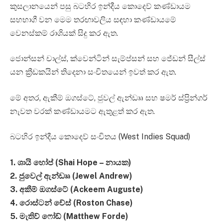
කුසලානයෙන් පසු බටහිර ඉන්දීය කොදෙව් කණ්ඩායම
සහභාගී වන මෙම තරඟාවලිය සඳහා කණ්ඩායමේ
වෙනස්කම් රාශියක් සිදු කර ඇත.
ජොන්සන් චාල්ස්, ක්වෙන්ටින් සැම්ප්සන් සහ ජේඩන් සීල්ස්
යන ක්‍රීඩකයින් තිදෙනා සංචිතයෙන් ඉවත් කර ඇත.
මේ අතර, ඇකීම් ඔගස්ටේ, ජුවල් ඇන්ඩෲ සහ ෂමර් ස්ප්‍රින්ගර්
නැවත වරක් කණ්ඩායමට ඇතුළත් කර ඇත.
බටහිර ඉන්දීය කොදෙව් සංචිතය (West Indies Squad)
1. ශායි හෝප් (Shai Hope – නායක)
2. ජුවෙල් ඇන්ඩෲ (Jewel Andrew)
3. අකීම් ඔගස්ටේ (Ackeem Auguste)
4. රොස්ටන් චේස් (Roston Chase)
5. මැතිව් ෆෝඩ් (Matthew Forde)