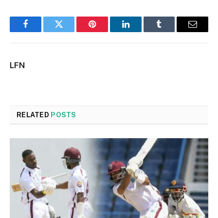
Facebook
Twitter
Pinterest
LinkedIn
Tumblr
Email
LFN
RELATED
POSTS