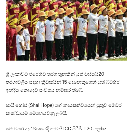
ශ්‍රී ලංකාවට එරෙහිව තරග තුනකින් යුත් විස්සයි20
තරගාවලිය සඳහා ක්‍රීඩකයින් 15 දෙනෙකුගෙන් යුත් බටහිර
ඉන්දීය කොදෙව් සංචිතය නම්කර තිබේ.
ෂායි හෝප් (Shai Hope) ගේ නායකත්වයෙන් යුතුව මෙවර
කණ්ඩායම මෙහෙයවනු ලබයි.
මේ වසර ආරම්භයේදී පැවති ICC පිරිමි T20 ලෝක