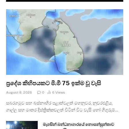
ප්‍රදේශ කිහිපයකට මි.මී 75 ඉක්ම වූ වැසි
August 8, 2026
0
6
Views
සබරගමුව සහ බස්නාහිර පළාත්වලත් මහනුවර, නුවරඑළිය,
ගාල්ල සහ මාතර දිස්ත්‍රික්කවලත් විටින් විට වැසි හෝ ගිගුරුම්…
මැගසින් බන්ධනාගාරයේ නොසන්සුන්තාව