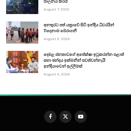
පාලනය කරයි
August 7, 2026
අනතුරට පත් යත්‍රාවේ සිටි ඉන්දීය ධීවරයින්
11දෙනාම බේරාගනී
August 6, 2026
දෙමළ ජනතාවගේ අපේක්ෂා ඉටුකරන්න පළාත්
සභා ඡන්දය ඉක්මනින් පවත්වන්නැයි
ඉන්දියාවෙන් ඉල්ලීමක්
August 6, 2026
Facebook
X
YouTube
(Twitter)