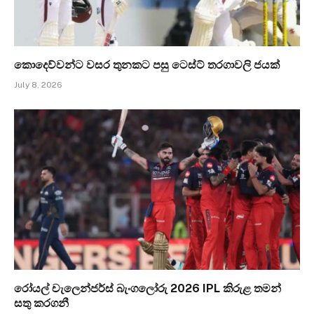
කොදෙව්වන්ට වසර තුනකට පසු ටෙස්ට් තරගාවලි ජයක්
July 8, 2026
රෝයල් චැලෙන්ජර්ස් බැංගලෝරු 2026 IPL කිරුළ තමන්
සතු කරගනී