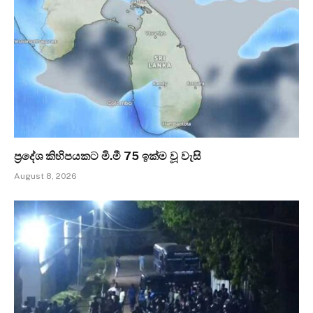
ප්‍රදේශ කිහිපයකට මි.මී 75 ඉක්ම වූ වැසි
August 8, 2026