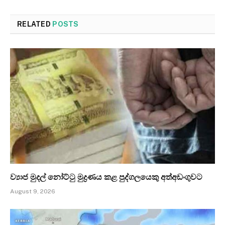
RELATED
POSTS
ව්‍යාජ මුදල් නෝට්ටු මුද්‍රණය කළ පුද්ගලයෙකු අත්අඩංගුවට
August 9, 2026