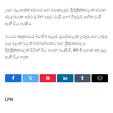
ඌව පළාතේත් අම්පාර සහ මඩකලපුව දිස්ත්‍රික්කවලත් ස්ථාන
ස්වල්පයක පස්වරු 1න් පසුව වැසි හෝ ගිගුරුම් සහිත වැසි
ඇති විය හැකිය.
මධ්‍යම කඳුකරයේ බටහිර බැවුම් ප්‍රදේශවලත්, උතුරු සහ උතුරු
මැද පළාත් වලත් හම්බන්තොට සහ ත්‍රිකුණාමලය
දිස්ත්‍රික්කවලත් විටින් විට හමන පැ.කි.මී. 40-5 පමණ තද සුළං
ඇති විය හැක.
Facebook
Twitter
Pinterest
LinkedIn
Tumblr
Email
LFN