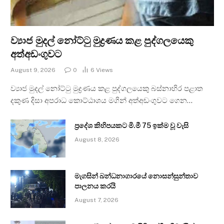
ව්‍යාජ මුදල් නෝට්ටු මුද්‍රණය කළ පුද්ගලයෙකු
අත්අඩංගුවට
August 9, 2026
0
6
Views
ව්‍යාජ මුදල් නෝට්ටු මුද්‍රණය කළ පුද්ගලයෙකු බස්නාහිර පළාත
දකුණ දිසා අපරාධ කොට්ඨාශය මගින් අත්අඩංගුවට ගෙන…
ප්‍රදේශ කිහිපයකට මි.මී 75 ඉක්ම වූ වැසි
August 8, 2026
මැගසින් බන්ධනාගාරයේ නොසන්සුන්තාව
පාලනය කරයි
August 7, 2026