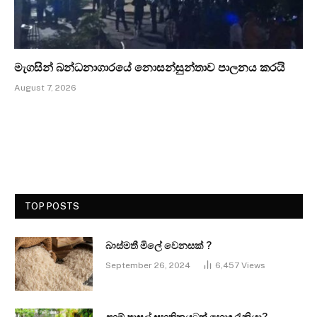
මැගසින් බන්ධනාගාරයේ නොසන්සුන්තාව පාලනය කරයි
August 7, 2026
TOP POSTS
බාස්මතී මිලේ වෙනසක් ?
September 26, 2024
6,457
Views
දහම් පාසල් සහතිකයටත් හොඳ රැකියා?