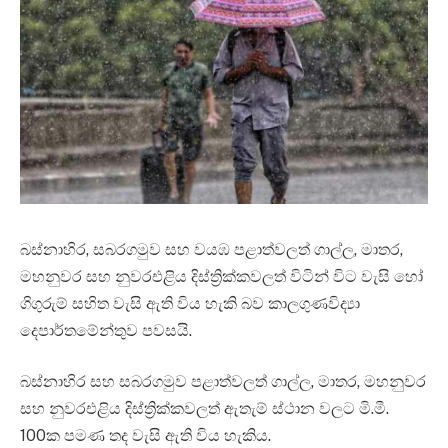
බස්නාහිර, සබරගමුව සහ වයඹ පළාත්වලත් ගාල්ල, මාතර,
මහනුවර සහ නුවරඑළිය දිස්ත්‍රික්කවලත් විටින් විට වැසි හෝ
ගිගුරුම් සහිත වැසි ඇති විය හැකි බව කාලගුණවිද්‍යා
දෙපාර්තමේන්තුව පවසයි.
බස්නාහිර සහ සබරගමුව පළාත්වලත් ගාල්ල, මාතර, මහනුවර
සහ නුවරඑළිය දිස්ත්‍රික්කවලත් ඇතැම් ස්ථාන වලට මි.මී.
100ක පමණ තද වැසි ඇති විය හැකිය.