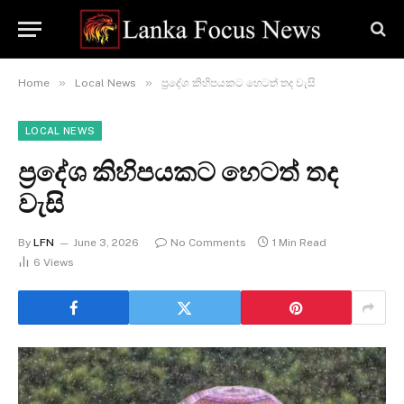
»
»
Home
Local News
ප්‍රදේශ කිහිපයකට හෙටත් තද වැසි
LOCAL NEWS
ප්‍රදේශ කිහිපයකට හෙටත් තද
වැසි
By
LFN
June 3, 2026
No Comments
1 Min Read
6
Views