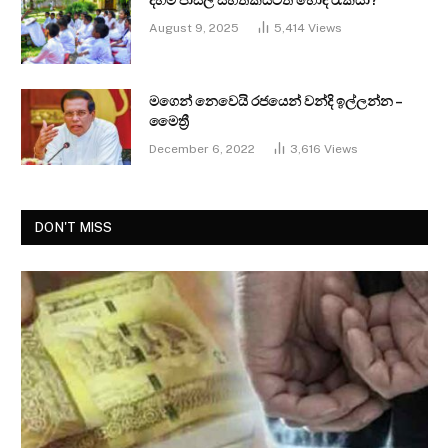
August 9, 2025
5,414
Views
මගෙන් නෙවෙයි රජයෙන් වන්දි ඉල්ලන්න –
මෛත්‍රී
December 6, 2022
3,616
Views
DON'T MISS