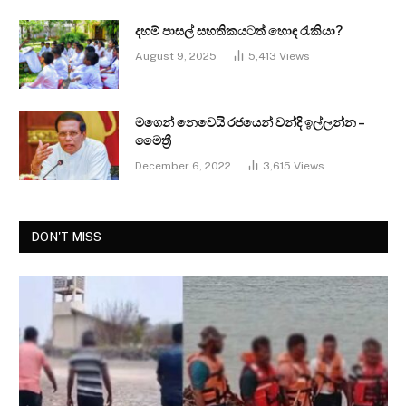
දහම් පාසල් සහතිකයටත් හොඳ රැකියා?
August 9, 2025
5,413
Views
මගෙන් නෙවෙයි රජයෙන් වන්දි ඉල්ලන්න –
මෛත්‍රී
December 6, 2022
3,615
Views
DON'T MISS