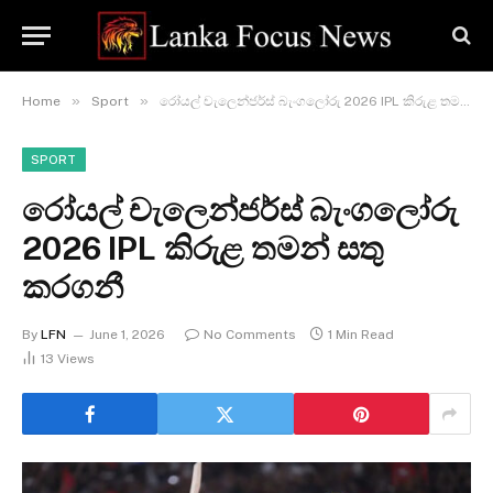
»
»
Home
Sport
රෝයල් චැලෙන්ජර්ස් බැංගලෝරු 2026 IPL කිරුළ තමන් සතු කරගනී
SPORT
රෝයල් චැලෙන්ජර්ස් බැංගලෝරු
2026 IPL කිරුළ තමන් සතු
කරගනී
By
LFN
June 1, 2026
No Comments
1 Min Read
13
Views