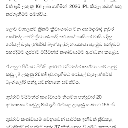
5ක් දැවි ලකුණු 161 ලබා ගනිමින් 2026 IPL කිරුළ තමන් සතු
කරගැනීමට සමත්විය.
ලොව විශාලතම ක්‍රිකට් ක්‍රීඩාංගණය වන අහමදාබාද් නුවර
නරේන්ද්‍ර මෝදි ක්‍රීඩාංණයේදි තරගයේ කාසියේ වාසිය දිනු
රෝයල් චැලෙන්ජර්ස් බැංග්ලෝරු නායකයා පළමුව පන්දුවට
පහරදීමට ගුජරාට් ටයිටන්ස් කණ්ඩායමට ආරාධනා කළේය.
ඒ අනුව පිටියට පිවිසි ගුජරාට් ටයිටන්ස් කණ්ඩායමේ පළමු
කඩුලු 2 ලකුණු 26කදි දවාගැනීමට රෝයල් චැලෙන්ජර්ස්
බැංග්ලෝර් පන්දු යවන්නන‍ෙ සමත්විය.
ගුජරාට් ටයිටන්ස් කණ්ඩායම නියමිත පන්දුවාර 20
අවසානයේ කඩුලු 8ක් දැවී රැස්කළ ලකුණු සංඛ්‍යාව 155 කි.
ගුජරාට් කණ්ඩායම වෙනුවෙන් සාර්ථක ඉනිමක් ක්‍රීඩකළ
වොෂින්ටන් සුන්දර් පන්දු 37 කින් නොදැවි අර්ධ ශතකයක්