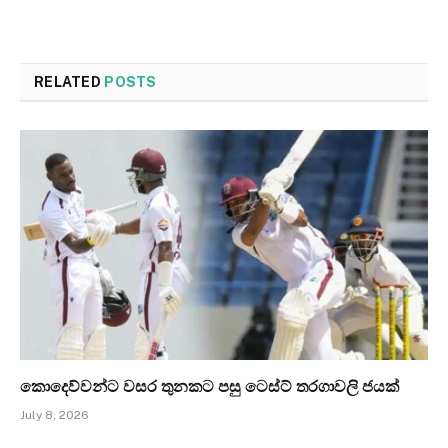
RELATED
POSTS
කොදෙව්වන්ට වසර තුනකට පසු ටෙස්ට් තරගාවලි ජයක්
July 8, 2026