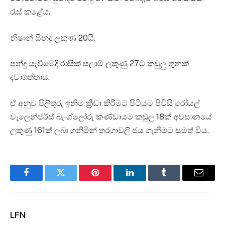
රැස් කළේය.
නිෂාන් සින්දු ලකුණ 20යි.
පන්දු යැවීමේදී රාසික් සලාම් ලකුණු 27ට කඩුලු තුනක්‍
දවාගත්තාය.
ඒ අනුව පිලිතුරු ඉනිම ක්‍රීඩා කිරීමට පිටියට පිවිසි රෝයල්
චැලෙන්ජර්ස් බැංග්ලෝරු කණ්ඩායම කඩුලු 18ක් අවසානයේ
ලකුණු 161ක් ලබා ගනිමින් තරගාවලි ජය ගැනීමට සමත් විය.
Facebook
Twitter
Pinterest
LinkedIn
Tumblr
Email
LFN