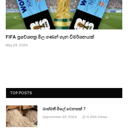
FIFA ප්‍රවේශපත්‍ර මිල ගණන් ගැන විමර්ශනයක්
May 29, 2026
TOP POSTS
බාස්මතී මිලේ වෙනසක් ?
September 26, 2024
6,456
Views