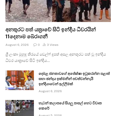
අනතුරට පත් යත්‍රාවේ සිටි ඉන්දීය ධීවරයින්
11දෙනාම බේරාගනී
August 6, 2026
0
3
Views
ශ්‍රී ලංකා මුහුදු තීරයේ ඩෙල්ෆ් දූපත් අසල අනතුරට පත් වූ ඉන්දීය
ධීවර යාත්‍රාවේ සිටි ඉන්දීය…
දෙමළ ජනතාවගේ අපේක්ෂා ඉටුකරන්න පළාත්
සභා ඡන්දය ඉක්මනින් පවත්වන්නැයි
ඉන්දියාවෙන් ඉල්ලීමක්
August 6, 2026
හැටන් කලාපයේ සියලු පාසල් හෙට විවෘත
කෙරේ
August 5, 2026