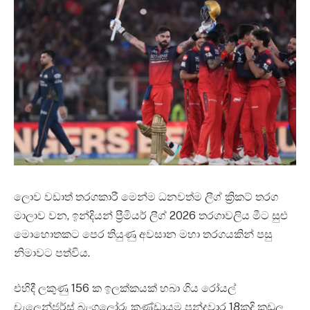
ලොව වඩාත් තරගකාරී මෙන්ම ධනවත්ම ලීග් ක්‍රිකට් තරග
මාලාව වන, ඉන්දියන් ප්‍රීමියර් ලීග් 2026 තරගාවලිය මීට සුළු
මොහොතකට පෙර තියුණු අවසාන මහා තරගයකින් පසු
නිමාවට පත්විය.
එහිදී ලකුණු 156 ක ඉලක්කයක් හබා ගිය රෝයල්
චැලෙන්ජර්ස් බැංගලෝරු කණ්ඩායම පන්දුවාර 18කදි කඩුලු