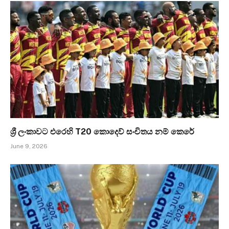
ශ්‍රී ලංකාවට එරෙහි T20 කොදෙව් සංචිතය නම් කෙරේ
June 9, 2026