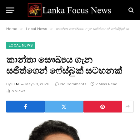
»
»
Home
Local News
කාන්තා සෞඛ්‍යය ගැන සජිත්ගෙන් ෆේස්බුක් සටහනක්
LOCAL NEWS
කාන්තා සෞඛ්‍යය ගැන
සජිත්ගෙන් ෆේස්බුක් සටහනක්
By
LFN
May 28, 2026
No Comments
2 Mins Read
5
Views