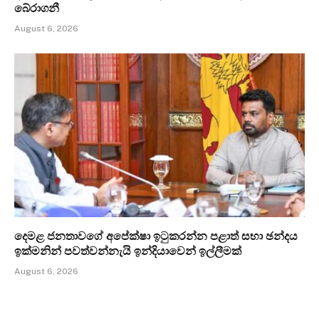
බේරාගනී
August 6, 2026
දෙමළ ජනතාවගේ අපේක්ෂා ඉටුකරන්න පළාත් සභා ඡන්දය
ඉක්මනින් පවත්වන්නැයි ඉන්දියාවෙන් ඉල්ලීමක්
August 6, 2026