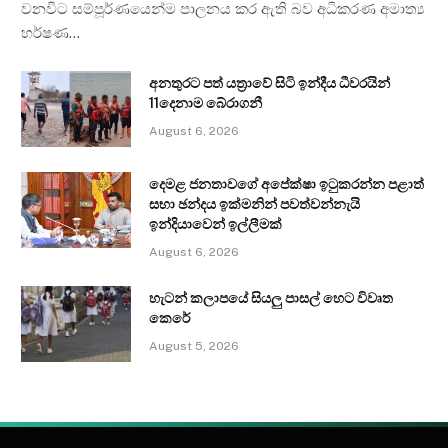
වනවිට සම්පූර්ණයෙන්ම පාලනය කර ඇති බව අධිකරණ අමාත්‍ය
හර්ෂණ…
අනතුරට පත් යත්‍රාවේ සිටි ඉන්දීය ධීවරයින්
11දෙනාම බේරාගනී
August 6, 2026
දෙමළ ජනතාවගේ අපේක්ෂා ඉටුකරන්න පළාත්
සභා ඡන්දය ඉක්මනින් පවත්වන්නැයි
ඉන්දියාවෙන් ඉල්ලීමක්
August 6, 2026
හැටන් කලාපයේ සියලු පාසල් හෙට විවෘත
කෙරේ
August 5, 2026