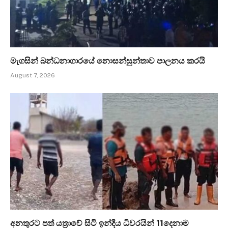
මැගසින් බන්ධනාගාරයේ නොසන්සුන්තාව පාලනය කරයි
August 7, 2026
අනතුරට පත් යත්‍රාවේ සිටි ඉන්දීය ධීවරයින් 11දෙනාම