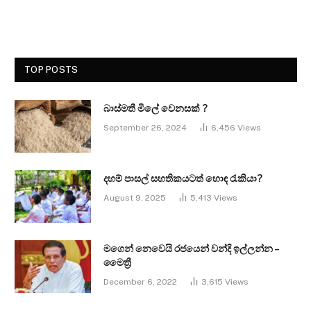
TOP POSTS
බාස්මතී මිලේ වෙනසක් ?
September 26, 2024
6,456
Views
දහම් පාසල් සහතිකයටත් හොඳ රැකියා?
August 9, 2025
5,413
Views
මගෙන් නෙවෙයි රජයෙන් වන්දි ඉල්ලන්න –
මෛත්‍රී
December 6, 2022
3,615
Views