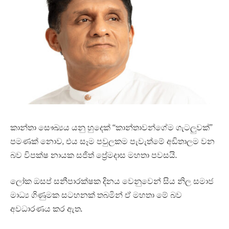
කාන්තා සෞඛ්‍යය යනු හුදෙක් “කාන්තාවන්ගේම ගැටලුවක්”
පමණක් නොව, එය සෑම පවුලකම පැවැත්මේ අඩිතාලම වන
බව විපක්ෂ නායක සජිත් ප්‍රේමදාස මහතා පවසයි.
ලෝක ඔසප් සනීපාරක්ෂක දිනය වෙනුවෙන් සිය නිල සමාජ
මාධ්‍ය ගිණුමක සටහනක් තබමින් ඒ මහතා මේ බව
අවධාරණය කර ඇත.