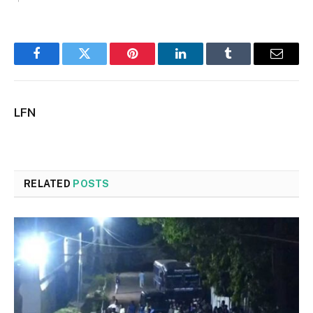
Facebook
Twitter
Pinterest
LinkedIn
Tumblr
Email
LFN
RELATED
POSTS