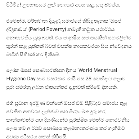
පිරිමින් උපහාසයට ලක් නොකර අගය කළ යුතු බවත්ය.
එමෙන්ම, වර්තමාන දියුණු සමාජයේ කිසිදු තැනක ‘ඔසප්
දරිද්‍රතාවය’ (Period Poverty) නමැති කටුක යථාර්ථය
නොපැවතිය යුතු බවත්, එය මානුෂීය සමාජයකින් සහමුලින්ම
තුරන් කළ යුත්තක් බවත් විපක්ෂ නායකවරයා සිය නිවේදනය
මඟින් සිහිපත් කර දී තිබේ.
ලෝක ඔසප් සෞඛ්‍යාරක්ෂක දිනය ‘World Menstrual
Hygiene Day’සෑම වසරකම මැයි මස 28 වෙනිදාට ලොව
පුරා සමරනු ලබන ජාත්‍යන්තර දැනුවත් කිරීමේ දිනයකි.
එහි ප්‍රධාන අරමුණ වන්නේ ඔසප් වීම පිළිබඳව සමාජය තුළ
පවතින අනවශ්‍ය ලැජ්ජාව සහ මිථ්‍යා මත දුරු කර,
කාන්තාවන්ට සහ දියණියන්ට සුරක්ෂිත මෙන්ම ගෞරවනීය
ලෙස තම ආර්ථව සෞඛ්‍යය කළමනාකරණය කර ගැනීමට
අවශ්‍ය පරිසරය සකස් කිරීමයි.