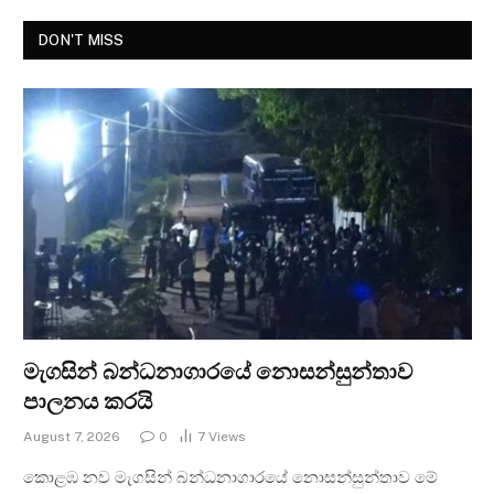
DON'T MISS
මැගසින් බන්ධනාගාරයේ නොසන්සුන්තාව
පාලනය කරයි
August 7, 2026
0
7
Views
කොළඹ නව මැගසින් බන්ධනාගාරයේ නොසන්සුන්තාව මේ