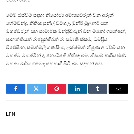
මෙම රැස්වීම සඳහා නියෝජ්‍ය අමාත්‍යවරුන් වන අරුන්
හේමචන්ද්‍ර, නීතිඥ සුනිල් වටගල, මුනීර් මුලාෆර් යන
මහත්වරුන් සහ සාමාජික මන්ත්‍රීවරුන් වන මනෝ ගනේෂන්,
ෂානක්කියන් රාජපුත්තිරන් රා සමාණික්කම්, ධමප්‍රිය
විජේසිංහ, සමන්මලී ගුණසිංහ, ලක්ෂ්මන් නිපුණ ආරච්චි යන
මහත්ම මහත්මීන් ද, ජනාධිපති නීතිඥ එම්. නිසාම් කාරියප්පර්
මහතා මාර්ග ගතවද සහභාගී සිටි බව සඳහන් වේ.
Facebook
Twitter
Pinterest
LinkedIn
Tumblr
Email
LFN