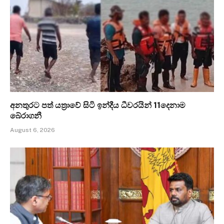
අනතුරට පත් යත්‍රාවේ සිටි ඉන්දීය ධීවරයින් 11දෙනාම
බේරාගනී
August 6, 2026