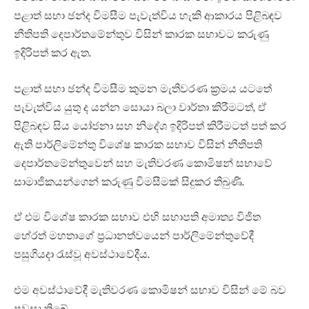
පළාත් සභා ඡන්ද විමසීම පැවැත්විය හැකි ආකාරය පිළිබඳව
නීතිපති දෙපාර්‌තමේන්තුව විසින් කාරක සභාවට කරුණු
ඉදිරිපත් කර ඇත.
පළාත් සභා ඡන්ද විමසීම කුමන මැතිවරණ ක්‍රමය යටතේ
පැවැත්විය යුතු ද යන්න සොයා බලා වාර්තා කිරීමටත්, ඒ
පිළිබඳව සිය යෝජනා සහ නිදේශ ඉදිරිපත් කිරීමටත් පත් කර
ඇති පාර්ලිමේන්තු විශේෂ කාරක සභාව විසින් නීතිපති
දෙපාර්‌තමේන්තුවෙන් සහ මැතිවරණ කොමිෂන් සභාවේ
සාමාජිකයන්ගෙන් කරුණු විමසීමක් සිදුකර තිබුණි.
ඒ එම විශේෂ කාරක සභාව එහි සභාපති අමාත්‍ය විජිත
හේරත් මහතාගේ ප්‍රධානත්වයෙන් පාර්ලිමේන්තුවේදී
පසුගියදා රැස්වූ අවස්ථාවේදීය.
එම අවස්ථාවේදී මැතිවරණ කොමිෂන් සභාව විසින් මේ බව
පවසා තිබේ.