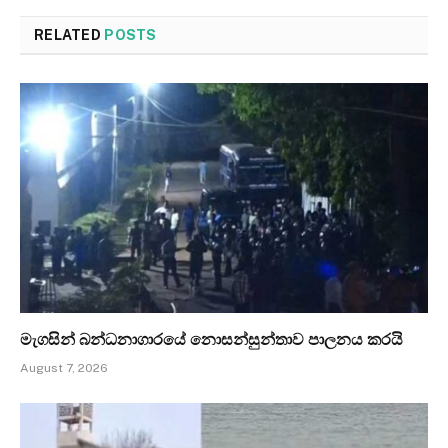
RELATED
POSTS
මැගසින් බන්ධනාගාරයේ නොසන්සුන්තාව පාලනය කරයි
August 7, 2026