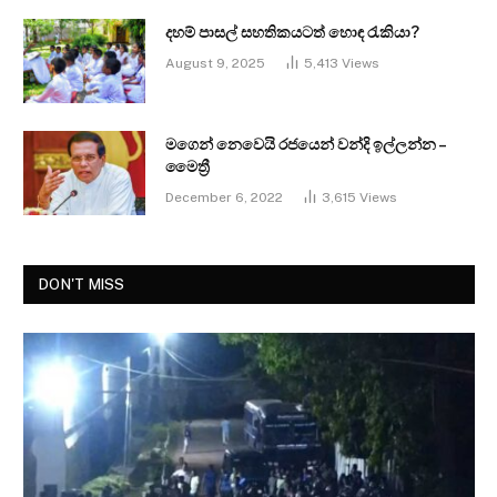
දහම් පාසල් සහතිකයටත් හොඳ රැකියා?
August 9, 2025
5,413
Views
මගෙන් නෙවෙයි රජයෙන් වන්දි ඉල්ලන්න –
මෛත්‍රී
December 6, 2022
3,615
Views
DON'T MISS