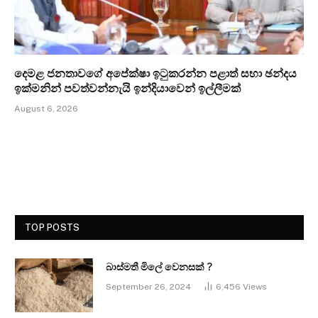
දෙමළ ජනතාවගේ අපේක්ෂා ඉටුකරන්න පළාත් සභා ඡන්දය
ඉක්මනින් පවත්වන්නැයි ඉන්දියාවෙන් ඉල්ලීමක්
August 6, 2026
TOP POSTS
බාස්මතී මිලේ වෙනසක් ?
September 26, 2024
6,456
Views