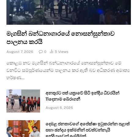
මැගසින් බන්ධනාගාරයේ නොසන්සුන්තාව
පාලනය කරයි
August 7, 2026
0
5
Views
කොළඹ නව මැගසින් බන්ධනාගාරයේ නොසන්සුන්තාව මේ
වනවිට සම්පූර්ණයෙන්ම පාලනය කර ඇති බව අධිකරණ අමාත්‍ය
හර්ෂණ…
අනතුරට පත් යත්‍රාවේ සිටි ඉන්දීය ධීවරයින්
11දෙනාම බේරාගනී
August 6, 2026
දෙමළ ජනතාවගේ අපේක්ෂා ඉටුකරන්න පළාත්
සභා ඡන්දය ඉක්මනින් පවත්වන්නැයි
ඉන්දියාවෙන් ඉල්ලීමක්