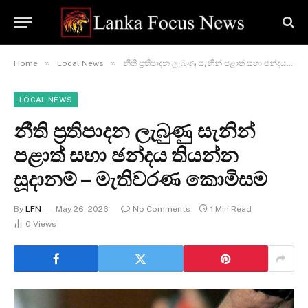
»
»
Home
Local News
නීති ප්‍රතිපාදන ලැබුණු සැනින් පළාත් සභා ඡන්දය තියන්න සූදානම් – මැතිවරණ කොමිසම
LOCAL NEWS
නීති ප්‍රතිපාදන ලැබුණු සැනින්
පළාත් සභා ඡන්දය තියන්න
සූදානම් – මැතිවරණ කොමිසම
By
LFN
May 26, 2026
No Comments
1 Min Read
0
Views