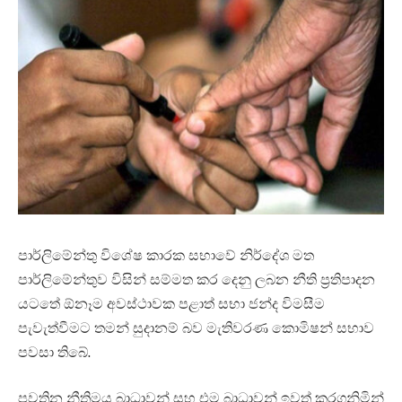
පාර්ලිමේන්තු විශේෂ කාරක සභාවේ නිර්දේශ මත
පාර්ලිමේන්තුව විසින් සම්මත කර දෙනු ලබන නීති ප්‍රතිපාදන
යටතේ ඕනෑම අවස්ථාවක පළාත් සභා ජන්ද විමසීම
පැවැත්වීමට තමන් සුදානම් බව මැතිවරණ කොමිෂන් සභාව
පවසා තිබේ.
පවතින නීතිමය බාධාවන් සහ එම බාධාවන් ඉවත් කරගනිමින්