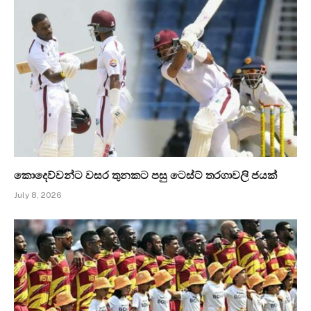
කොදෙව්වන්ට වසර තුනකට පසු ටෙස්ට් තරගාවලි ජයක්
July 8, 2026