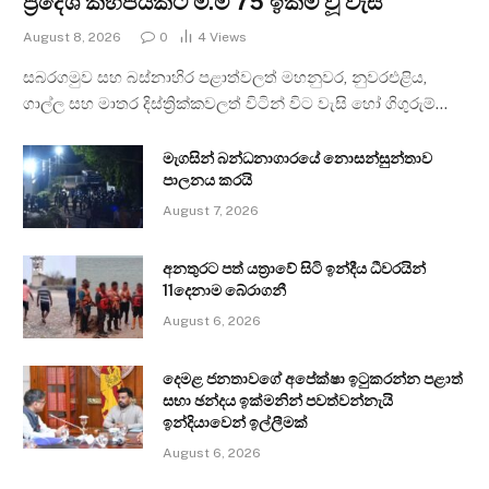
ප්‍රදේශ කිහිපයකට මි.මී 75 ඉක්ම වූ වැසි
August 8, 2026
0
4
Views
සබරගමුව සහ බස්නාහිර පළාත්වලත් මහනුවර, නුවරඑළිය,
ගාල්ල සහ මාතර දිස්ත්‍රික්කවලත් විටින් විට වැසි හෝ ගිගුරුම්…
මැගසින් බන්ධනාගාරයේ නොසන්සුන්තාව
පාලනය කරයි
August 7, 2026
අනතුරට පත් යත්‍රාවේ සිටි ඉන්දීය ධීවරයින්
11දෙනාම බේරාගනී
August 6, 2026
දෙමළ ජනතාවගේ අපේක්ෂා ඉටුකරන්න පළාත්
සභා ඡන්දය ඉක්මනින් පවත්වන්නැයි
ඉන්දියාවෙන් ඉල්ලීමක්
August 6, 2026