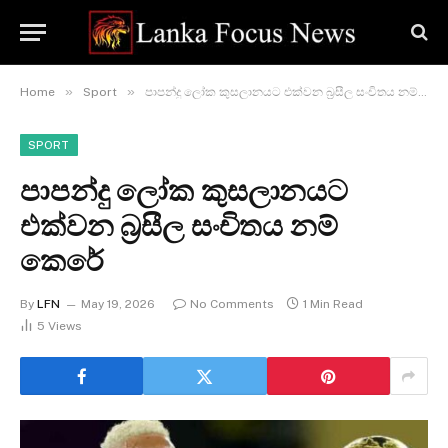
»
»
Home
Sport
පාපන්දු ලෝක කුසලානයට එක්වන බ්‍රසීල සංචිතය නම් කෙරේ
SPORT
පාපන්දු ලෝක කුසලානයට
එක්වන බ්‍රසීල සංචිතය නම්
කෙරේ
By
LFN
May 19, 2026
No Comments
1 Min Read
5
Views