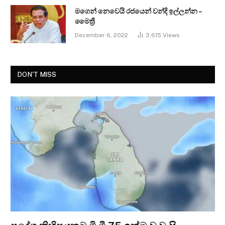
මගෙන් නෙවෙයි රජයෙන් වන්දි ඉල්ලන්න –
මෛත්‍රී
December 6, 2022
3,615
Views
DON'T MISS