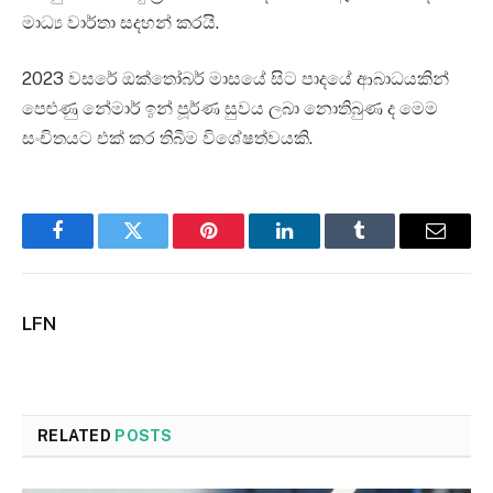
මාධ්‍ය වාර්තා සදහන් කරයි.
2023 වසරේ ඔක්තෝබර් මාසයේ සිට පාදයේ ආබාධයකින්
පෙළුණු නේමාර් ඉන් පූර්ණ සුවය ලබා නොතිබුණ ද මෙම
සංචිතයට එක් කර තිබීම විශේෂත්වයකි.
Facebook
Twitter
Pinterest
LinkedIn
Tumblr
Email
LFN
RELATED
POSTS