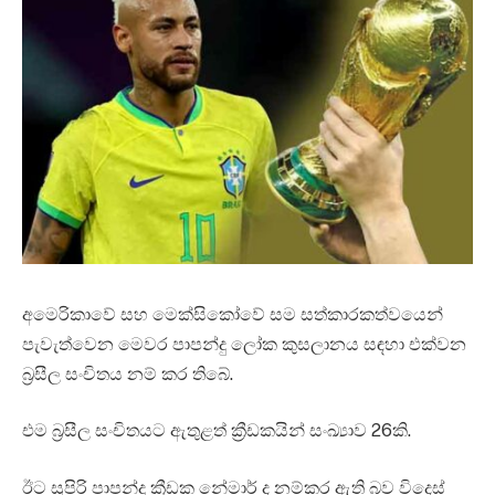
අමෙරිකාවේ සහ මෙක්සිකෝවේ සම සත්කාරකත්වයෙන්
පැවැත්වෙන මෙවර පාපන්දු ලෝක කුසලානය සඳහා එක්වන
බ්‍රසීල සංචිතය නම් කර තිබේ.
එම බ්‍රසීල සංචිතයට ඇතුළත් ක්‍රීඩකයින් සංඛ්‍යාව 26කි.
ඊට සුපිරි පාපන්දු ක්‍රීඩක නේමාර් ද නම්කර ඇති බව විදෙස්