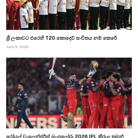
ශ්‍රී ලංකාවට එරෙහි T20 කොදෙව් සංචිතය නම් කෙරේ
June 9, 2026
රෝයල් චැලෙන්ජර්ස් බැංගලෝරු 2026 IPL කිරුළ තමන්