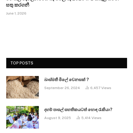
සතු කරගනී
June 1, 2026
TOP POSTS
බාස්මතී මිලේ වෙනසක් ?
September 26, 2024
6,457
Views
දහම් පාසල් සහතිකයටත් හොඳ රැකියා?
August 9, 2025
5,414
Views