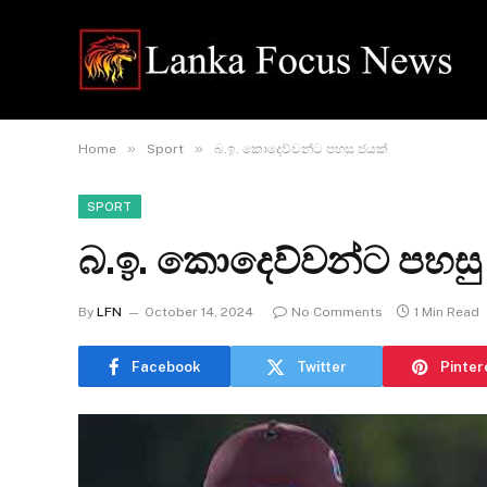
»
»
Home
Sport
බ.ඉ. කොදෙව්වන්ට පහසු ජයක්
SPORT
බ.ඉ. කොදෙව්වන්ට පහසු
By
LFN
October 14, 2024
No Comments
1 Min Read
Facebook
Twitter
Pinter