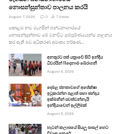
නොසන්සුන්තාව පාලනය කරයි
August 7, 2026
0
7
Views
කොළඹ නව මැගසින් බන්ධනාගාරයේ
නොසන්සුන්තාව මේ වනවිට සම්පූර්ණයෙන්ම පාලනය
කර ඇති බව අධිකරණ අමාත්‍ය හර්ෂණ…
අනතුරට පත් යත්‍රාවේ සිටි ඉන්දීය
ධීවරයින් 11දෙනාම බේරාගනී
August 6, 2026
දෙමළ ජනතාවගේ අපේක්ෂා
ඉටුකරන්න පළාත් සභා ඡන්දය
ඉක්මනින් පවත්වන්නැයි
ඉන්දියාවෙන් ඉල්ලීමක්
August 6, 2026
හැටන් කලාපයේ සියලු පාසල් හෙට
විවෘත කෙරේ