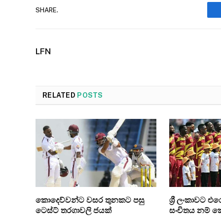
SHARE.
LFN
RELATED
POSTS
කොදෙව්වන්ට වසර තුනකට පසු
ශ්‍රී ලංකාවට 
ටෙස්ට් තරගාවලි ජයක්
සංචිතය නම් 