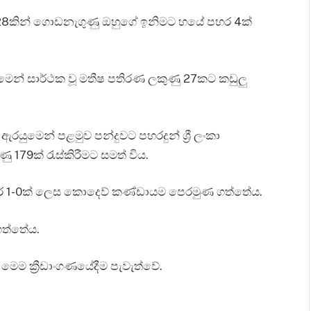
දු 28කින් ගොඩනැගුණු ඔහුගේ ඉනිමට හයේ පහර 4ක්
වීමෙන් සාර්ථක වූ මතීෂ පතිරණ ලකුණු 27කට කඩුලු
රයුමෙන් පළමුව පන්දුවට පහරදුන් ශ්‍රී ලංකා
ු 179ක් රැස්කිරීමට සමත් විය.
තර 1-0ක් ලෙස කොදෙව් කණ්ඩායම පෙරමුණ ගත්තේය.
ගත්තේය.
 මෙම ක්‍රීඩාංගණයේදීම පැවැත්වේ.