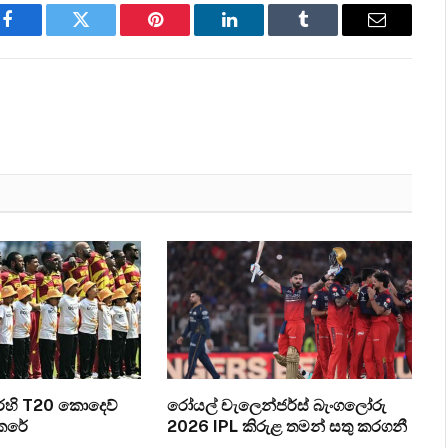
Facebook
Twitter
Pinterest
LinkedIn
Tumblr
Email
එරෙහි T20 කොදෙව්
රෝයල් චැලෙන්ජර්ස් බැංගලෝරු
කෙරේ
2026 IPL කිරුළ තමන් සතු කරගනී