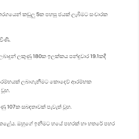
0 තරගයෙන් කඩුලු 5ක පහසු ජයක් ලැබීමට සංචාරක
විණි.
ම ලබාදුන් ලකුණු 180ක ඉලක්කය පන්දුවාර 19.1කදී
ාර ආරම්භයක් ලබාගැනීමට කොදෙව් ආරම්භක
 වූහ.
ුණු 107ක සබඳතාවක් පැවැත් වූහ.
් රැස්කළේය. ඔහුගේ ඉනිමට හයේ පහරක් හා හතරේ පහර