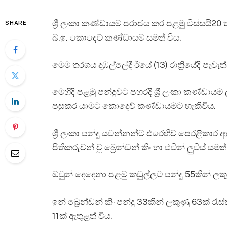
ශ්‍රී ලංකා කණ්ඩායම පරාජය කර පළමු විස්සයි2
SHARE
බ.ඉ. කොදෙව් කණ්ඩායම සමත් විය.
මෙම තරගය දඹුල්ලේදී ඊයේ (13) රාත්‍රියේදී පැවැත්
මෙහිදී පළමු පන්දුවට පහරදී ශ්‍රී ලංකා කණ්ඩාය
පසුකර යාමට කොදෙව් කණ්ඩායමට හැකිවිය.
ශ්‍රී ලංකා පන්දු යවන්නන්ට එරෙහිව පෙරළික
පිතිකරුවන් වූ බ්‍රෙන්ඩන් කිං හා එවින් ලුවිස් සමත්
ඔවුන් දෙදෙනා පළමු කඩුල්ලට පන්දු 55කින් ලක
ඉන් බ්‍රෙන්ඩන් කිං පන්දු 33කින් ලකුණු 63ක
11ක් ඇතුළත් විය.