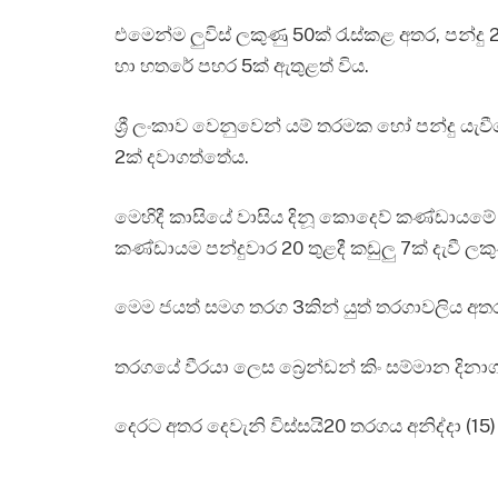
එමෙන්ම ලුවිස් ලකුණු 50ක් රැස්කළ අතර, පන්
හා හතරේ පහර 5ක් ඇතුළත් විය.
ශ්‍රී ලංකාව වෙනුවෙන් යම් තරමක හෝ පන්දු යැ
2ක් දවාගත්තේය.
මෙහිදී කාසියේ වාසිය දිනූ කොදෙව් කණ්ඩායමේ ඇ
කණ්ඩායම පන්දුවාර 20 තුළදී කඩුලු 7ක් දැවී ලකුණ
මෙම ජයත් සමග තරග 3කින් යුත් තරගාවලිය අ
තරගයේ වීරයා ලෙස බ්‍රෙන්ඩන් කිං සම්මාන දිනා
දෙරට අතර දෙවැනි විස්සයි20 තරගය අනිද්දා (15)