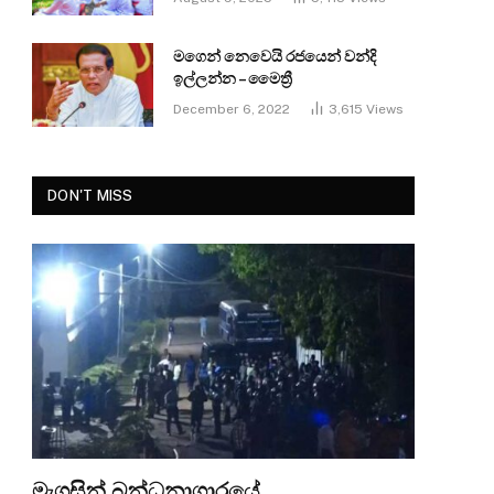
මගෙන් නෙවෙයි රජයෙන් වන්දි
ඉල්ලන්න – මෛත්‍රී
December 6, 2022
3,615
Views
DON'T MISS
මැගසින් බන්ධනාගාරයේ