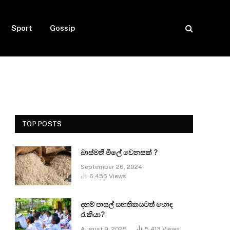
Sport
Gossip
TOP POSTS
බාස්මතී මිලේ වෙනසක් ?
September 26, 2024
6,456
Views
දහම් පාසල් සහතිකයටත් හොඳ
රැකියා?
August 9, 2025
5,413
Views