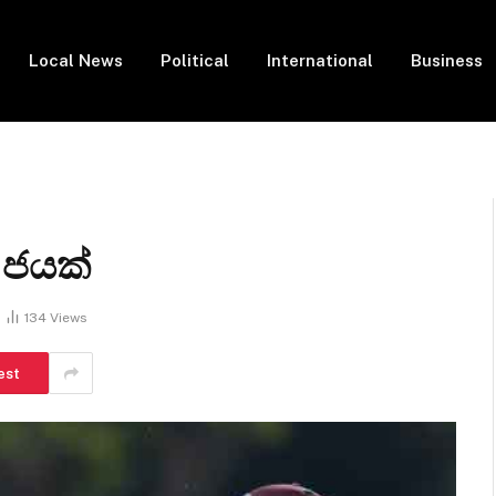
Local News
Political
International
Business
 ජයක්
134
Views
est