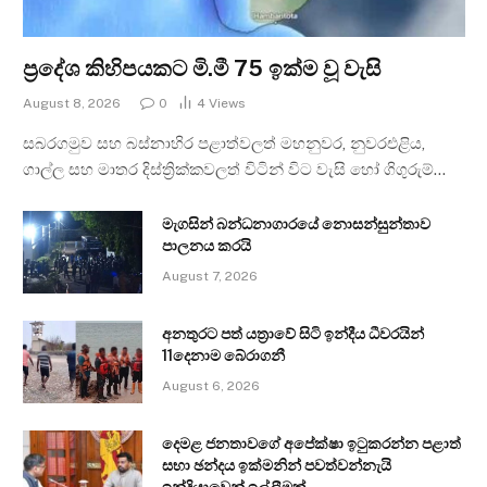
ප්‍රදේශ කිහිපයකට මි.මී 75 ඉක්ම වූ වැසි
August 8, 2026
0
4
Views
සබරගමුව සහ බස්නාහිර පළාත්වලත් මහනුවර, නුවරඑළිය,
ගාල්ල සහ මාතර දිස්ත්‍රික්කවලත් විටින් විට වැසි හෝ ගිගුරුම්…
මැගසින් බන්ධනාගාරයේ නොසන්සුන්තාව
පාලනය කරයි
August 7, 2026
අනතුරට පත් යත්‍රාවේ සිටි ඉන්දීය ධීවරයින්
11දෙනාම බේරාගනී
August 6, 2026
දෙමළ ජනතාවගේ අපේක්ෂා ඉටුකරන්න පළාත්
සභා ඡන්දය ඉක්මනින් පවත්වන්නැයි