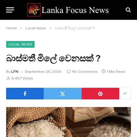
»
»
Home
Local News
බාස්මතී මිලේ වෙනසක් ?
LOCAL NEWS
බාස්මතී මිලේ වෙනසක් ?
By
LFN
September 26, 2024
No Comments
1 Min Read
6,457
Views