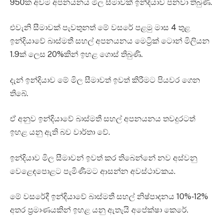
950ක අවම අපනයනය මිල සීමාවක් ඉන්දියාව පනවා තිබුණි.
එවැනි සීමාවක් පැවතුනත් මේ වසරේ පළමු මාස 4 තුළ
ඉන්දියාවේ බාස්මතී සහල් අපනයනය මෙට්‍රික් ටොන් මිලියන
1.9ක් ලෙස 20%කින් ඉහළ ගොස් තිබුණි.
දැන් ඉන්දියාව මේ මිල සීමාවත් ඉවත් කිරීමට පියවර ගෙන
තිබේ.
ඒ අනුව ඉන්දියාවේ බාස්මතී සහල් අපනයනය තවදුරටත්
ඉහළ යනු ඇති බව වාර්තා වේ.
ඉන්දියාව මිල සීමාවන් ඉවත් කර තිබෙන්නේ නව අස්වනු
වෙළෙඳපොළට පැමිණීමට ආසන්න අවස්ථාවකය.
මේ වසරේදී ඉන්දියාවේ බාස්මතී සහල් නිෂ්පාදනය 10%-12%
අතර ප්‍රමාණයකින් ඉහළ යනු ඇතැයි අපේක්ෂා කෙරේ.