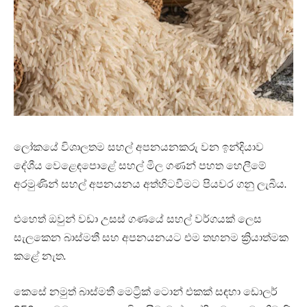
ලෝකයේ විශාලතම සහල් අපනයනකරු වන ඉන්දියාව
දේශීය වෙළෙඳපොළේ සහල් මිල ගණන් පහත හෙලීමේ
අරමුණින් සහල් අපනයනය අත්හිටවීමට පියවර ගනු ලැබීය.
එහෙත් ඔවුන් වඩා උසස් ගණයේ සහල් වර්ගයක් ලෙස
සැලකෙන බාස්මතී සහ අපනයනයට එම තහනම ක්‍රියාත්මක
කළේ නැත.
කෙසේ නමුත් බාස්මතී මෙට්‍රික් ටොන් එකක් සඳහා ඩොලර්