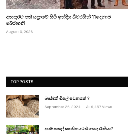
අනතුරට පත් යත්‍රාවේ සිටි ඉන්දීය ධීවරයින් 11දෙනාම
බේරාගනී
August 6, 2026
TOP POSTS
බාස්මතී මිලේ වෙනසක් ?
September 26, 2024
6,457
Views
දහම් පාසල් සහතිකයටත් හොඳ රැකියා?