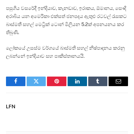
පසුගිය වසරේදී ඉන්දියාව, කැනඩාව, ඉරාකය, ඕමානය, සෞදි
අරාබිය යන අමෙරිකා එක්සත් ජනපදය ඇතුළු රටවල් රැසකට
බාස්මතී සහල් මෙට්‍රික් ටොන් මිලියන 5.2ක් අපනයනය කර
තිබුණි.
ලෝකයේ උසස්ම වර්ගයේ බාස්මති සහල් නිෂ්පාදනය කරනු
ලබන්නේ ඉන්දියාව සහ පාකිස්තානයයි.
Facebook
Twitter
Pinterest
LinkedIn
Tumblr
Email
LFN