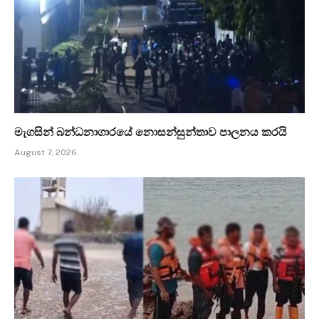
මැගසින් බන්ධනාගාරයේ නොසන්සුන්තාව පාලනය කරයි
August 7, 2026