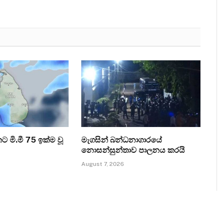
කට මි.මී 75 ඉක්ම වූ
මැගසින් බන්ධනාගාරයේ
නොසන්සුන්තාව පාලනය කරයි
August 7, 2026