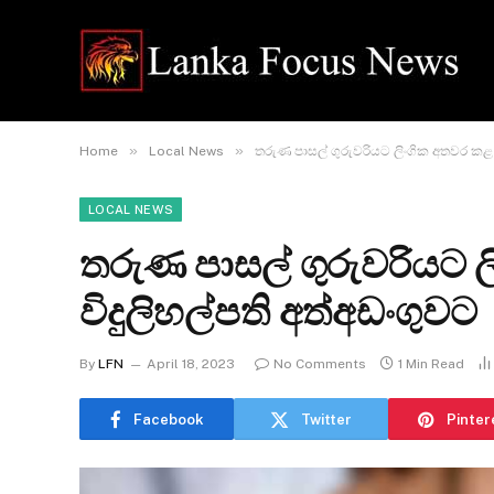
»
»
Home
Local News
තරුණ පාසල් ගුරුවරියට ලිංගික අතවර කළ ව
LOCAL NEWS
තරුණ පාසල් ගුරුවරියට 
විදුලිහල්පති අත්අඩංගුවට
By
LFN
April 18, 2023
No Comments
1 Min Read
Facebook
Twitter
Pinter