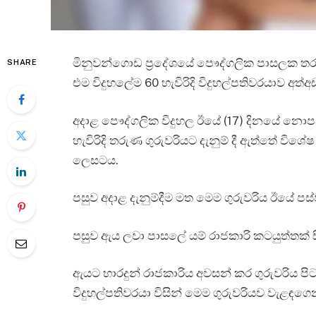
මිනුවන්ගොඩ ප්‍රදේශයේ පෞද්ගලික පාසලක තර
SHARE
එම විදුහලේම 60 හැවිරිදි විදුහල්පතිවරයාව අත්
අදාළ පෞද්ගලික විදුහල ඊයේ (17) දිනයේ නොපවත
හැවිරිදි තරුණ ගුරුවරියට දැනුම් දී ඇත්තේ ව
ලෙසටය.
පසුව අදාළ දැනුම්දීම මත මෙම ගුරුවරිය ඊයේ ප
පසුව ඇය ලවා පාසලේ යම් රාජකාරි කටයුත්තක් 
ඇයට භාරදුන් රාජකාරිය අවසන් කර ගුරුවරිය පි
විදුහල්පතිවරයා විසින් මෙම ගුරුවරියව වැළඳග