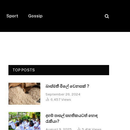
Sport
Gossip
TOP POSTS
බාස්මතී මිලේ වෙනසක් ?
September 26, 2024
6,457
Views
දහම් පාසල් සහතිකයටත් හොඳ
රැකියා?
August 9, 2025
5,414
Views