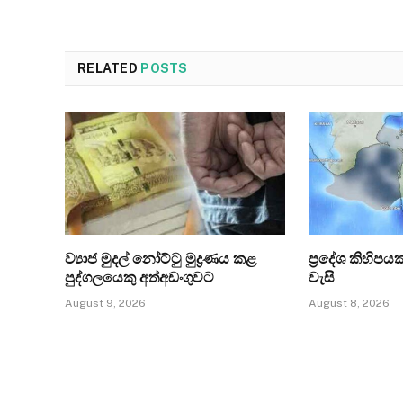
RELATED
POSTS
ව්‍යාජ මුදල් නෝට්ටු මුද්‍රණය කළ
ප්‍රදේශ කිහිපය
පුද්ගලයෙකු අත්අඩංගුවට
වැසි
August 9, 2026
August 8, 2026