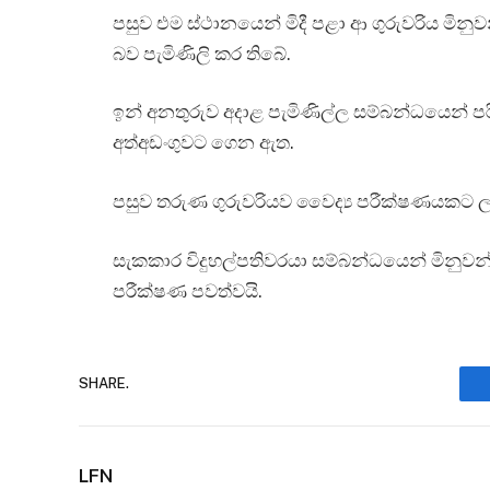
පසුව එම ස්ථානයෙන් මිදී පළා ආ ගුරුවරිය මි
බව පැමිණිලි කර තිබේ.
ඉන් අනතුරුව අදාළ පැමිණිල්ල සම්බන්ධයෙන් පරී
අත්අඩංගුවට ගෙන ඇත.
පසුව තරුණ ගුරුවරියව වෛද්‍ය පරීක්ෂණයකට ල
සැකකාර විදුහල්පතිවරයා සම්බන්ධයෙන් මිනුවන
පරීක්ෂණ පවත්වයි.
SHARE.
LFN