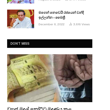
මගෙන් නෙවෙයි රජයෙන් වන්දි
ඉල්ලන්න – මෛත්‍රී
December 6, 2022
3,616
Views
DON'T MISS
ව්‍යාජ මුදල් නෝට්ටු මුද්‍රණය කළ