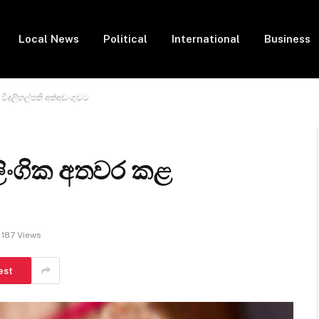
Local News
Political
International
Business
ිදුලිහල්පති අත්අඩංගුවට
ලිංගික අතවර කළ
187
Views
est