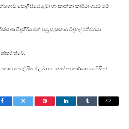
නුවන්ගොඩ පොලීසියේ ළමා හා කාන්තා කාර්යාංශයට මේ
ක්ෂණ සිදුකිරීමෙන් පසු සැකකාර විදුහල්පතිවරයා
ක්කර තිබේ.
්ගොඩ පොලීසියේ ළමා හා කාන්තා කාර්යාංශය විසින්
Facebook
Twitter
Pinterest
LinkedIn
Tumblr
Email