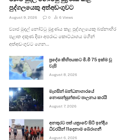
පුද්ගලයෙකු අත්අඩංගුවට
August 9, 2026
0
6
Views
ව්‍යාජ මුදල් නෝට්ටු මුද්‍රණය කළ පුද්ගලයෙකු බස්නාහිර
පළාත දකුණ දිසා අපරාධ කොට්ඨාශය මගින්
අත්අඩංගුවට ගෙන…
ප්‍රදේශ කිහිපයකට මි.මී 75 ඉක්ම වූ
වැසි
August 8, 2026
මැගසින් බන්ධනාගාරයේ
නොසන්සුන්තාව පාලනය කරයි
August 7, 2026
අනතුරට පත් යත්‍රාවේ සිටි ඉන්දීය
ධීවරයින් 11දෙනාම බේරාගනී
August 6, 2026