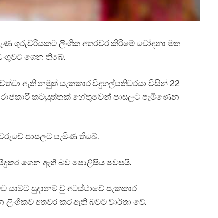
ුණ ගුරුවරියකට ලිංගික අතරවර කිරීමේ චෝදනා මත
අඩංගුවට ගෙන තිබේ.
්වා ඇති නමුත් සැකකාර විදුහල්පතිවරයා විසින් 22
ිශේෂ රාජකාරි කටයුත්තක් හේතුවෙන් පාසලට පැමිණෙන
ස්වරුවේ පාසලට පැමිණ තිබේ.
සිදුකර ගෙන ඇති බව පොලීසිය පවසයි.
ටව යාමට සුදානම් වු අවස්ථාවේ සැකකාර
ෙන ලිංගිකව අතවර කර ඇති බවට වාර්තා වේ.