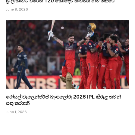
ශ්‍රී ලංකාවට එරෙහි T20 කොදෙව් සංචිතය නම් කෙරේ
June 9, 2026
රෝයල් චැලෙන්ජර්ස් බැංගලෝරු 2026 IPL කිරුළ තමන්
සතු කරගනී
June 1, 2026