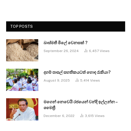
TOP POSTS
බාස්මතී මිලේ වෙනසක් ?
September 26, 2024
6,457
Views
දහම් පාසල් සහතිකයටත් හොඳ රැකියා?
August 9, 2025
5,414
Views
මගෙන් නෙවෙයි රජයෙන් වන්දි ඉල්ලන්න –
මෛත්‍රී
December 6, 2022
3,615
Views