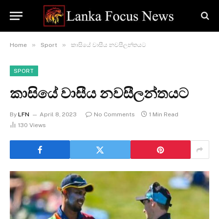
»
»
Home
Sport
කාසියේ වාසීය නවසීලන්තයට
SPORT
කාසියේ වාසීය නවසීලන්තයට
By
LFN
April 8, 2023
No Comments
1 Min Read
130
Views