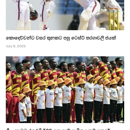
කොදෙව්වන්ට වසර තුනකට පසු ටෙස්ට් තරගාවලි ජයක්
July 8, 2026