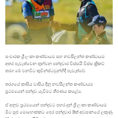
සංචාරක ශ්‍රී ලංකා කණ්ඩායම සහ නවසීලන්ත කණ්ඩායම
අතර පැවැත්වෙන තුන්වන පන්දුවාර විස්සයි විස්ස ක්‍රිකට්
තරග මේ වනවිට කුවින්ස්ටවුන්හිදී පැවැත්වේ.
තරගයේ කාසිය වාසිය දීනූ නවසීලන්ත කණ්ඩායම
ප්‍රථමයෙන් පන්දුව යැවීමට තීරණය කළේය.
ඒ අනුව ප්‍රථමයෙන් පන්දුවට පහර දුන් ශ්‍රී ලංකා කණ්ඩායම
මීට සුළු මොහොතකට පෙර පන්දුවාර 3ක් අවසානයේ ලකුණු