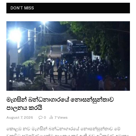
DON'T MISS
මැගසින් බන්ධනාගාරයේ නොසන්සුන්තාව
පාලනය කරයි
August 7, 2026
0
7
Views
කොළඹ නව මැගසින් බන්ධනාගාරයේ නොසන්සුන්තාව මේ
වනවිට සම්පූර්ණයෙන්ම පාලනය කර ඇති බව අධිකරණ අමාත්‍ය