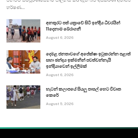
හර්ෂණ…
අනතුරට පත් යත්‍රාවේ සිටි ඉන්දීය ධීවරයින්
11දෙනාම බේරාගනී
August 6, 2026
දෙමළ ජනතාවගේ අපේක්ෂා ඉටුකරන්න පළාත්
සභා ඡන්දය ඉක්මනින් පවත්වන්නැයි
ඉන්දියාවෙන් ඉල්ලීමක්
August 6, 2026
හැටන් කලාපයේ සියලු පාසල් හෙට විවෘත
කෙරේ
August 5, 2026