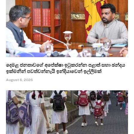
දෙමළ ජනතාවගේ අපේක්ෂා ඉටුකරන්න පළාත් සභා ඡන්දය
ඉක්මනින් පවත්වන්නැයි ඉන්දියාවෙන් ඉල්ලීමක්
August 6, 2026