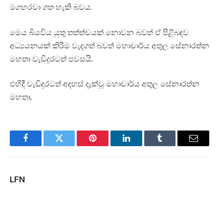
මගහරවා ගත හැකි බවය.
මෙය බියවිය යුතු තත්ත්වයක් නොවන බවත් ඒ පිළිබඳව
අධ්‍යයනයක් කිරීම වැදගත් බවත් මහාචාර්ය අතුල සේනාරත්න
මහතා වැඩිදුරටත් පවසයි.
එහිදී වැඩිදුරටත් අදහස් දැක්වූ මහාචාර්ය අතුල සේනාරත්න
මහතා,
Facebook
Twitter
Pinterest
LinkedIn
Tumblr
Email
LFN