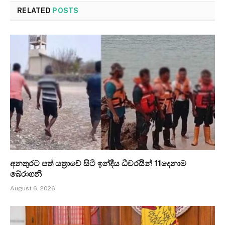
RELATED
POSTS
අනතුරට පත් යත්‍රාවේ සිටි ඉන්දීය ධීවරයින් 11දෙනාම
බේරාගනී
August 6, 2026