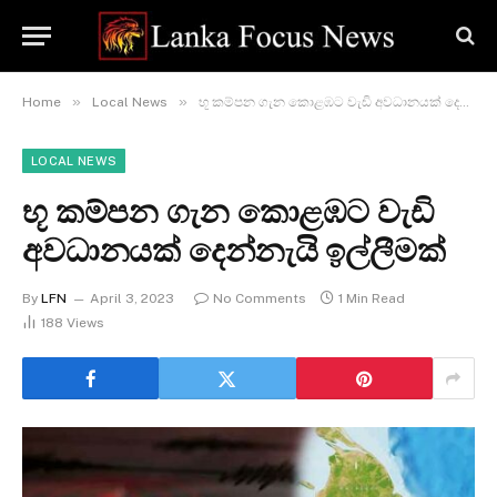
»
»
Home
Local News
භූ කම්පන ගැන කොළඹට වැඩි අවධානයක් දෙන්නැයි ඉල්ලීමක්
LOCAL NEWS
භූ කම්පන ගැන කොළඹට වැඩි
අවධානයක් දෙන්නැයි ඉල්ලීමක්
By
LFN
April 3, 2023
No Comments
1 Min Read
188
Views