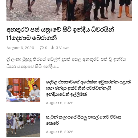
අනතුරට පත් යත්‍රාවේ සිටි ඉන්දීය ධීවරයින්
11දෙනාම බේරාගනී
August 6, 2026
0
3
Views
ශ්‍රී ලංකා මුහුදු තීරයේ ඩෙල්ෆ් දූපත් අසල අනතුරට පත් වූ ඉන්දීය
ධීවර යාත්‍රාවේ සිටි ඉන්දීය…
දෙමළ ජනතාවගේ අපේක්ෂා ඉටුකරන්න පළාත්
සභා ඡන්දය ඉක්මනින් පවත්වන්නැයි
ඉන්දියාවෙන් ඉල්ලීමක්
August 6, 2026
හැටන් කලාපයේ සියලු පාසල් හෙට විවෘත
කෙරේ
August 5, 2026