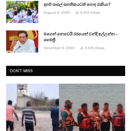
දහම් පාසල් සහතිකයටත් හොඳ රැකියා?
August 9, 2025
5,413
Views
මගෙන් නෙවෙයි රජයෙන් වන්දි ඉල්ලන්න –
මෛත්‍රී
December 6, 2022
3,615
Views
DON'T MISS