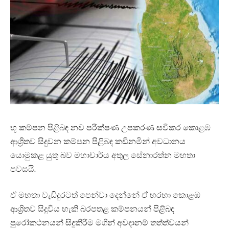
භූ කම්පන පිළිබඳ නව පරීක්ෂණ උපකරණ සවිකර කොළඹ
ආශ්‍රිතව සිදුවන කම්පන පිළිබඳ කඩිනමින් අවධානය
යොමුකළ යුතු බව මහාචාර්ය අතුල සේනාරත්න මහතා
පවසයි.
ඒ මහතා වැඩිදුරටත් පෙන්වා දෙන්නේ ඒ හරහා කොළඹ
ආශ්‍රිතව සිදුවිය හැකි බරපතළ කම්පනයන් පිළිබඳ
පුරෝකථනයන් සිදුකිරීම මගින් අවදානම් තත්ත්වයන්