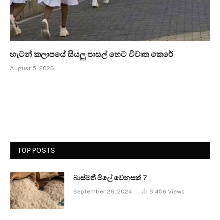
හැටන් කලාපයේ සියලු පාසල් හෙට විවෘත කෙරේ
August 5, 2026
TOP POSTS
බාස්මතී මිලේ වෙනසක් ?
September 26, 2024
6,456
Views