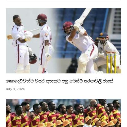
කොදෙව්වන්ට වසර තුනකට පසු ටෙස්ට් තරගාවලි ජයක්
July 8, 2026