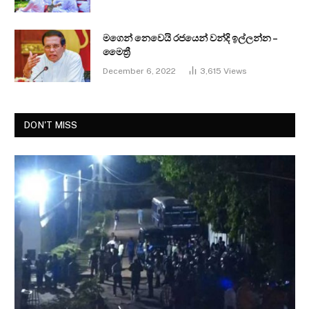
මගෙන් නෙවෙයි රජයෙන් වන්දි ඉල්ලන්න –
මෛත්‍රී
December 6, 2022
3,615
Views
DON'T MISS