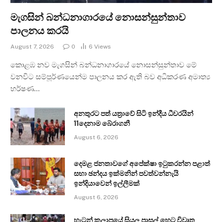
මැගසින් බන්ධනාගාරයේ නොසන්සුන්තාව
පාලනය කරයි
August 7, 2026
0
6
Views
කොළඹ නව මැගසින් බන්ධනාගාරයේ නොසන්සුන්තාව මේ
වනවිට සම්පූර්ණයෙන්ම පාලනය කර ඇති බව අධිකරණ අමාත්‍ය
හර්ෂණ…
අනතුරට පත් යත්‍රාවේ සිටි ඉන්දීය ධීවරයින්
11දෙනාම බේරාගනී
August 6, 2026
දෙමළ ජනතාවගේ අපේක්ෂා ඉටුකරන්න පළාත්
සභා ඡන්දය ඉක්මනින් පවත්වන්නැයි
ඉන්දියාවෙන් ඉල්ලීමක්
August 6, 2026
හැටන් කලාපයේ සියලු පාසල් හෙට විවෘත