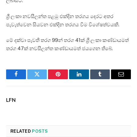
ලබාසිටී.
ශ්‍රී ලංකා නවසීලන්ත පළමු එක්දින තරගය දෙරට අතර
පැවැත්වෙන සියවන එක්දින තරගය වීම විශේෂත්වයකි.
මේ දක්වා පැවති තරග 99න් තරග 41ක් ශ්‍රී ලංකා කණ්ඩායමත්
තරග 47ක් නවසීලන්ත කණ්ඩායමත් ජයගෙන තිබේ.
Facebook
Twitter
Pinterest
LinkedIn
Tumblr
Email
LFN
RELATED
POSTS