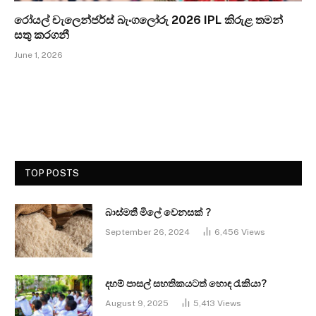
රෝයල් චැලෙන්ජර්ස් බැංගලෝරු 2026 IPL කිරුළ තමන්
සතු කරගනී
June 1, 2026
TOP POSTS
බාස්මතී මිලේ වෙනසක් ?
September 26, 2024
6,456
Views
දහම් පාසල් සහතිකයටත් හොඳ රැකියා?
August 9, 2025
5,413
Views