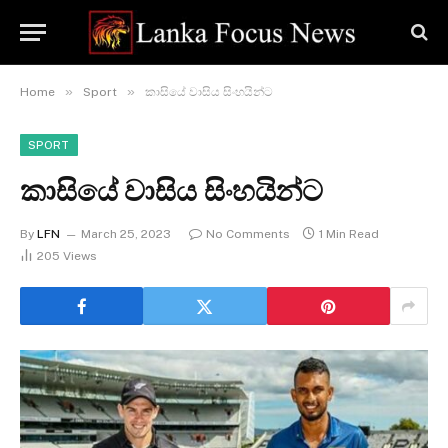
»
»
Home
Sport
කාසියේ වාසිය සිංහයින්ට
SPORT
කාසියේ වාසිය සිංහයින්ට
By
LFN
March 25, 2023
No Comments
1 Min Read
205
Views