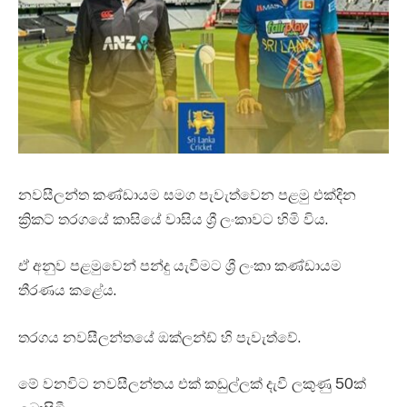
නවසීලන්ත කණ්ඩායම සමග පැවැත්වෙන පළමු එක්දින
ක්‍රිකට් තරගයේ කාසියේ වාසිය ශ්‍රී ලංකාවට හිමි විය.
ඒ අනුව පළමුවෙන් පන්දු යැවීමට ශ්‍රී ලංකා කණ්ඩායම
තීරණය කළේය.
තරගය නවසීලන්තයේ ඔක්ලන්ඩ් හි පැවැත්වේ.
මේ වනවිට නවසීලන්තය එක් කඩුල්ලක් දැවී ලකුණු 50ක්