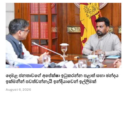
දෙමළ ජනතාවගේ අපේක්ෂා ඉටුකරන්න පළාත් සභා ඡන්දය
ඉක්මනින් පවත්වන්නැයි ඉන්දියාවෙන් ඉල්ලීමක්
August 6, 2026