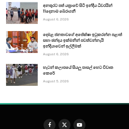
අනතුරට පත් යත්‍රාවේ සිටි ඉන්දීය ධීවරයින්
11දෙනාම බේරාගනී
August 6, 2026
දෙමළ ජනතාවගේ අපේක්ෂා ඉටුකරන්න පළාත්
සභා ඡන්දය ඉක්මනින් පවත්වන්නැයි
ඉන්දියාවෙන් ඉල්ලීමක්
August 6, 2026
හැටන් කලාපයේ සියලු පාසල් හෙට විවෘත
කෙරේ
August 5, 2026
Facebook
X
YouTube