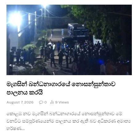
මැගසින් බන්ධනාගාරයේ නොසන්සුන්තාව
පාලනය කරයි
August 7, 2026
0
9
Views
කොළඹ නව මැගසින් බන්ධනාගාරයේ නොසන්සුන්තාව මේ
වනවිට සම්පූර්ණයෙන්ම පාලනය කර ඇති බව අධිකරණ අමාත්‍ය
හර්ෂණ…