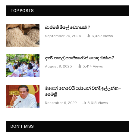
TOP POSTS
බාස්මතී මිලේ වෙනසක් ?
September 26, 2024
6,457
Views
දහම් පාසල් සහතිකයටත් හොඳ රැකියා?
August 9, 2025
5,414
Views
මගෙන් නෙවෙයි රජයෙන් වන්දි ඉල්ලන්න –
මෛත්‍රී
December 6, 2022
3,615
Views
DON'T MISS