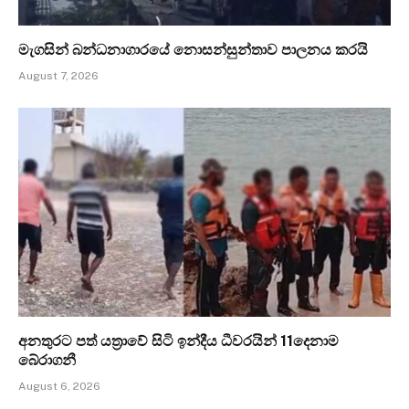
මැගසින් බන්ධනාගාරයේ නොසන්සුන්තාව පාලනය කරයි
August 7, 2026
අනතුරට පත් යත්‍රාවේ සිටි ඉන්දීය ධීවරයින් 11දෙනාම
බේරාගනී
August 6, 2026