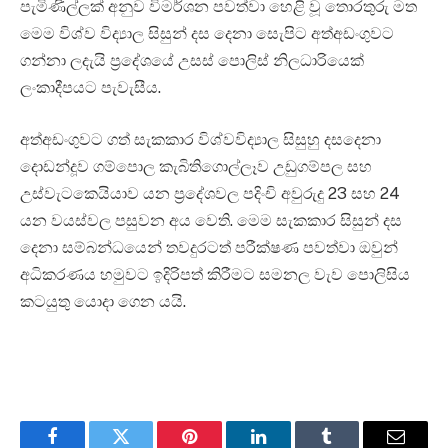
පැමිණිල්ලක් අනුව විමර්ශන පවත්වා හෙළි වූ තොරතුරු මත
මෙම විශ්ව විද්‍යාල සිසුන් දස දෙනා සැ‍ෙපිට අත්අඩංගුවට
ගන්නා ලදැයි ප්‍රදේශයේ උසස් පොලිස් නිලධාරියෙක්
ලංකාදීපයට පැවැසීය.
අත්අඩංගුවට ගත් සැකකාර විශ්වවිද්‍යාල සිසුහු දසදෙනා
දොඩන්දූව ගම්පොල කැබිතිගොල්ලෑව උඩුගම්පල සහ
උස්වැටකෙයියාව යන ප්‍රදේශවල පදිංචි අවුරුදු 23 සහ 24
යන වයස්වල පසුවන අය වෙති. මෙම සැකකාර සිසුන් දස
දෙනා සම්බන්ධයෙන් තවදුරටත් පරීක්ෂණ පවත්වා ඔවුන්
අධිකරණය හමුවට ඉදිරිපත් කිරීමට සමනල වැව පොලිසිය
කටයුතු යොදා ගෙන යයි.