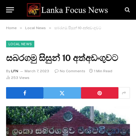
»
»
Home
Local News
සබරගමු සිසුන් 10 අත්අඩංගුවට
LOCAL NEWS
සබරගමු සිසුන් 10 අත්අඩංගුවට
By
LFN
March 7, 2023
No Comments
1 Min Read
253
Views