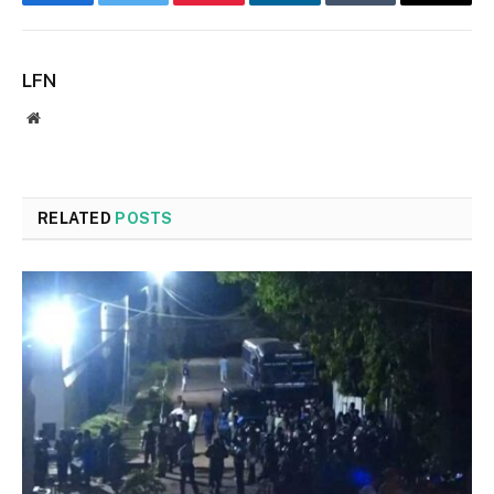
Facebook
Twitter
Pinterest
LinkedIn
Tumblr
Email
LFN
Website
RELATED
POSTS