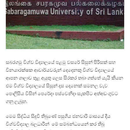
සබරගමු විශ්ව විද්‍යාලයේ පළමු වසරේ සිසුන් පිරිසක් සහ
විනයාරක්ෂක ආචාර්යවරුන් දෙදෙනකු විශ්ව විද්‍යාලයේ
ආපන ශාලාව තුළ අයුතු ලෙස සිරකර තබා ගත්තේ යැයි කියන
එම විශ්ව විද්‍යාලයේ සිසුන් දස දෙනෙක් සමනල වැව
පොලිසිය විසින් පෙරේදා පස්වෙනිදා සැකපිට අත්අඩංගුවට
ගනු ලැබූහ.
මෙම සිද්ධිය සිදුවී තිබුණේ පසුගිය ජනවාරි මාසයේ දීය
විශ්වවිද්‍යාල බලධාරීන් මේ සම්බන්ධයෙන් කර තිබූ