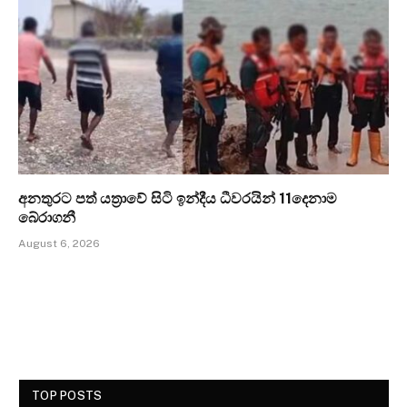
අනතුරට පත් යත්‍රාවේ සිටි ඉන්දීය ධීවරයින් 11දෙනාම
බේරාගනී
August 6, 2026
TOP POSTS