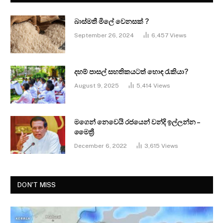
බාස්මතී මිලේ වෙනසක් ?
September 26, 2024
6,457
Views
දහම් පාසල් සහතිකයටත් හොඳ රැකියා?
August 9, 2025
5,414
Views
මගෙන් නෙවෙයි රජයෙන් වන්දි ඉල්ලන්න –
මෛත්‍රී
December 6, 2022
3,615
Views
DON'T MISS