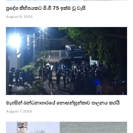
ප්‍රදේශ කිහිපයකට මි.මී 75 ඉක්ම වූ වැසි
August 8, 2026
මැගසින් බන්ධනාගාරයේ නොසන්සුන්තාව පාලනය කරයි
August 7, 2026