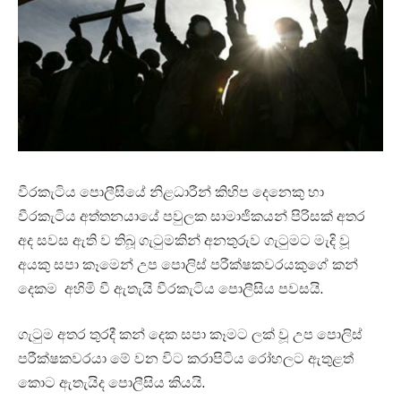
වීරකැටිය පොලීසියේ නිළධාරීන් කිහිප දෙනෙකු හා
වීරකැටිය අත්තනයායේ පවුලක සාමාජිකයන් පිරිසක් අතර
අද සවස ඇති ව තිබූ ගැටුමකින් අනතුරුව ගැටුමට මැදි වූ
අයකු සපා කෑමෙන් උප පොලිස් පරීක්ෂකවරයකුගේ කන්
දෙකම අහිමි වී ඇතැයි වීරකැටිය පොලීසිය පවසයි.
ගැටුම අතර තුරදී කන් දෙක සපා කෑමට ලක් වූ උප පොලිස්
පරීක්ෂකවරයා මේ වන විට කරාපිටිය රෝහලට ඇතුළත්
කොට ඇතැයිද පොලීසිය කියයි.