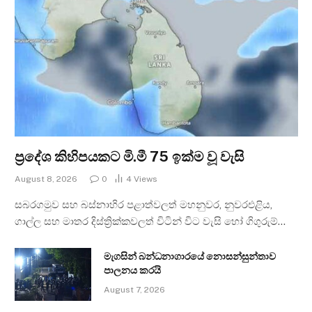
ප්‍රදේශ කිහිපයකට මි.මී 75 ඉක්ම වූ වැසි
August 8, 2026
0
4
Views
සබරගමුව සහ බස්නාහිර පළාත්වලත් මහනුවර, නුවරඑළිය,
ගාල්ල සහ මාතර දිස්ත්‍රික්කවලත් විටින් විට වැසි හෝ ගිගුරුම්…
මැගසින් බන්ධනාගාරයේ නොසන්සුන්තාව
පාලනය කරයි
August 7, 2026