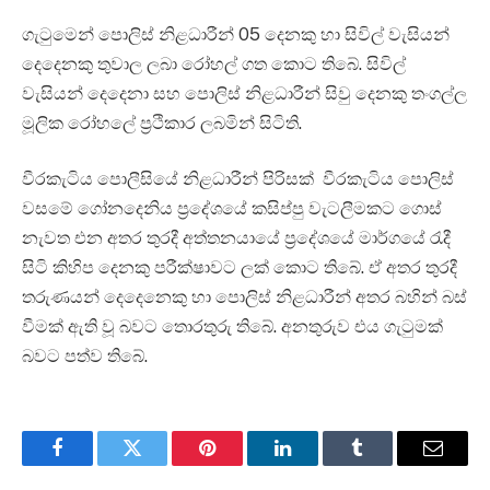
ගැටුමෙන් පොලිස් නිළධාරීන් 05 දෙනකු හා සිවිල් වැසියන්
දෙදෙනකු තුවාල ලබා රෝහල් ගත කොට තිබේ. සිවිල්
වැසියන් දෙදෙනා සහ පොලිස් නිළධාරීන් සිවු දෙනකු තංගල්ල
මූලික රෝහලේ ප්‍රථිකාර ලබමින් සිටිති.
වීරකැටිය පොලීසියේ නිළධාරීන් පිරිසක් වීරකැටිය පොලිස්
වසමේ ගෝනදෙනිය ප්‍රදේශයේ කසිප්පු වැටලීමකට ගොස්
නැවත එන අතර තුරදී අත්තනයායේ ප්‍රදේශයේ මාර්ගයේ රැදී
සිටි කිහිප දෙනකු පරීක්ෂාවට ලක් කොට තිබේ. ඒ අතර තුරදී
තරුණයන් දෙදෙනෙකු හා පොලිස් නිළධාරීන් අතර බහින් බස්
වීමක් ඇති වූ බවට තොරතුරු තිබේ. අනතුරුව එය ගැටුමක්
බවට පත්ව තිබේ.
Facebook
Twitter
Pinterest
LinkedIn
Tumblr
Email