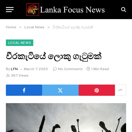
»
»
Home
Local News
වීරකැටියේ ලොකු ගැටුමක්
LOCAL NEWS
වීරකැටියේ ලොකු ගැටුමක්
By
LFN
March 7, 2023
No Comments
1 Min Read
367
Views