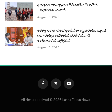
අනතුරට පත් යත්‍රාවේ සිටි ඉන්දීය ධීවරයින්
11දෙනාම බේරාගනී
August 6, 2026
දෙමළ ජනතාවගේ අපේක්ෂා ඉටුකරන්න පළාත්
සභා ඡන්දය ඉක්මනින් පවත්වන්නැයි
ඉන්දියාවෙන් ඉල්ලීමක්
August 6, 2026
Facebook
X
YouTube
(Twitter)
All rights received © 2026 Lanka Focus News.