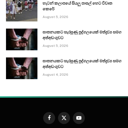
හැටන් කලාපයේ සියලු පාසල් හෙට විවෘත
කෙරේ
August 5, 2026
ඝාතනයකට සැරසුණු පුද්ගලයෙක් මත්ද්‍රව්‍ය සමග
අත්අඩංගුවට
August 5, 2026
ඝාතනයකට සැරසුණු පුද්ගලයෙක් මත්ද්‍රව්‍ය සමග
අත්අඩංගුවට
August 4, 2026
Facebook
X
YouTube
(Twitter)