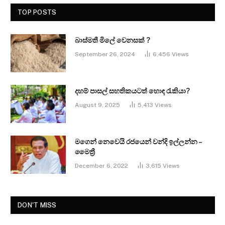
TOP POSTS
බාස්මතී මිලේ වෙනසක් ?
September 26, 2024
6,456
Views
දහම් පාසල් සහතිකයටත් හොඳ රැකියා?
August 9, 2025
5,413
Views
මගෙන් නෙවෙයි රජයෙන් වන්දි ඉල්ලන්න –
මෛත්‍රී
December 6, 2022
3,615
Views
DON'T MISS