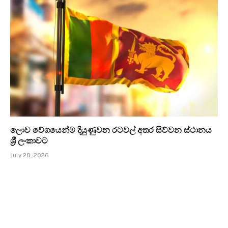
ලොව වේගයෙන්ම දියුණුවන රටවල් අතර සිව්වන ස්ථානය
ශ්‍රී ලංකාවට
July 28, 2026