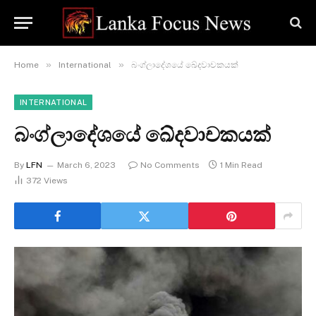
»
»
Home
International
බංග්ලාදේශයේ ඛේදවාචකයක්
INTERNATIONAL
බංග්ලාදේශයේ ඛේදවාචකයක්
By
LFN
March 6, 2023
No Comments
1 Min Read
372
Views