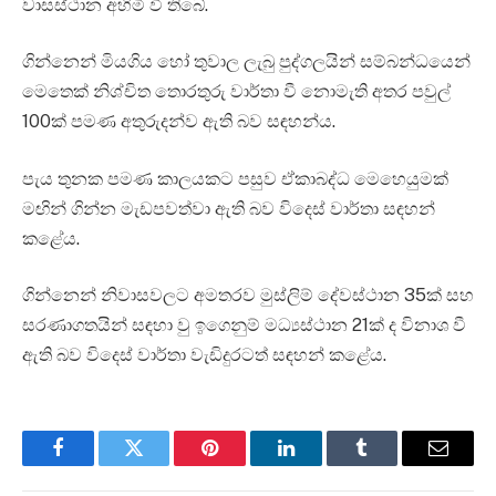
වාසස්ථාන අහිමි වී තිබේ.
ගින්නෙන් මියගිය හෝ තුවාල ලැබු පුද්ගලයින් සම්බන්ධයෙන්
මෙතෙක් නිශ්චිත තොරතුරු වාර්තා වී නොමැති අතර පවුල්
100ක් පමණ අතුරුදන්ව ඇති බව සඳහන්ය.
පැය තුනක පමණ කාලයකට පසුව ඒකාබද්ධ මෙහෙයුමක්
මඟින් ගින්න මැඩපවත්වා ඇති බව විදෙස් වාර්තා සඳහන්
කළේය.
ගින්නෙන් නිවාසවලට අමතරව මුස්ලිම් දේවස්ථාන 35ක් සහ
සරණාගතයින් සඳහා වු ඉගෙනුම් මධ්‍යස්ථාන 21ක් ද විනාශ වී
ඇති බව විදෙස් වාර්තා වැඩිදුරටත් සඳහන් කළේය.
Facebook
Twitter
Pinterest
LinkedIn
Tumblr
Email