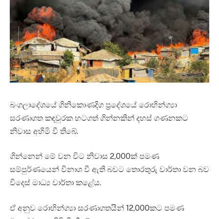
බංගලාදේශයේ ගිනිකොණදිග ප්‍රදේශයේ රොහින්ග්‍යා
සරණාගත කඳවුරක හටගත් ගින්නකින් දහස් ගණනකට
නිවාස අහිමි වී තිබේ.
ගින්නෙන් මේ වන විට නිවාස 2,000ක් පමණ
සම්පුර්ණයෙන් විනාශ වී ඇති බවට තොරතුරු වාර්තා වන බව
විදෙස් මාධ්‍ය වාර්තා කළේය.
ඒ අනුව රොහින්ග්‍යා සරණාගතයින් 12,000කට පමණ