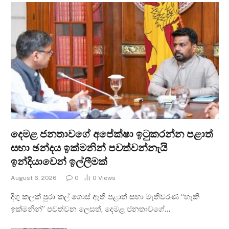
දෙමළ ජනතාවගේ අපේක්ෂා ඉටුකරන්න පළාත්
සභා ඡන්දය ඉක්මනින් පවත්වන්නැයි
ඉන්දියාවෙන් ඉල්ලීමක්
August 6, 2026
0
0
Views
දිගු කලක් පුරා කල් ගොස් ඇති පළාත් සභා මැතිවරණ “හැකි
ඉක්මනින්” පවත්වන ලෙසත්, දෙමළ ජනතාවගේ…