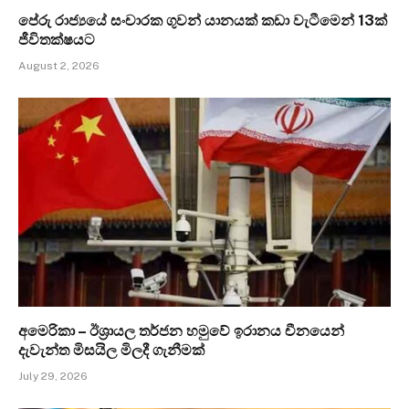
පේරු රාජ්‍යයේ සංචාරක ගුවන් යානයක් කඩා වැටීමෙන් 13ක්
ජීවිතක්ෂයට
August 2, 2026
අමෙරිකා – ඊශ්‍රායල තර්ජන හමුවේ ඉරානය චීනයෙන්
දැවැන්ත මිසයිල මිලදී ගැනීමක්
July 29, 2026