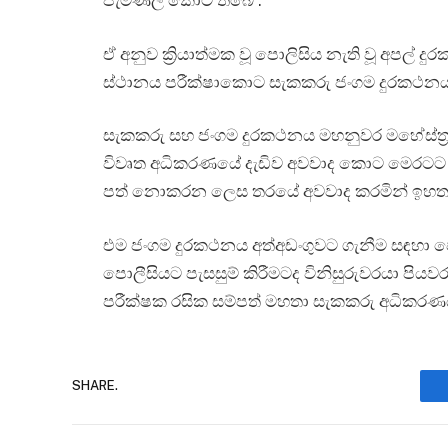
පැමිණිලි කොට තිබේ .
ඒ අනුව ක්‍රියාත්මක වූ පොලිසිය නැති වූ අප
ස්ථානය පරීක්ෂාකොට සැකකරු ජංගම දුරකථනයත්
සැකකරු සහ ජංගම දුරකථනය මහනුවර මහේස්ත්‍රා
විවෘත අධිකරණයේ දැඩිව අවවාද කොට මෙරටට
පත් නොකරන ලෙස තරයේ අවවාද කරමින් ඉහත 
එම ජංගම දුරකථනය අත්අඩංගුවට ගැනීම සඳහා ප
පොලීසියට පැසසුම් කිරීමටද විනිසුරුවරයා පියව
පරීක්ෂක රසික සම්පත් මහතා සැකකරු අධිකරණයට
SHARE.