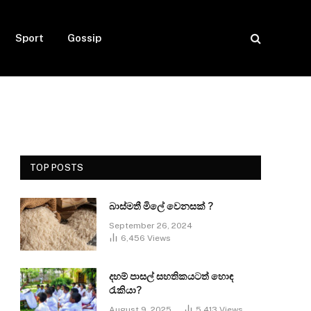
Sport
Gossip
TOP POSTS
බාස්මතී මිලේ වෙනසක් ?
September 26, 2024
6,456
Views
දහම් පාසල් සහතිකයටත් හොඳ
රැකියා?
August 9, 2025
5,413
Views