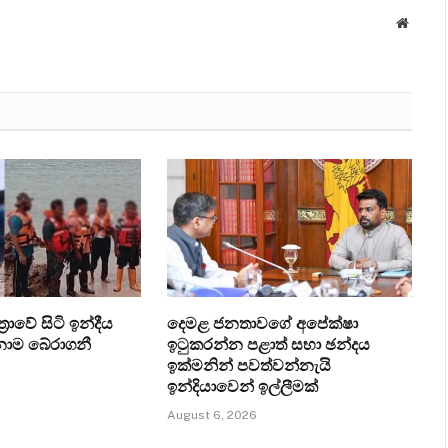
Websit
‍රාවේ සිටි ඉන්දීය
දෙමළ ජනතාවගේ අපේක්ෂා
ෙනාම බේරාගනී
ඉටුකරන්න පළාත් සභා ඡන්දය
ඉක්මනින් පවත්වන්නැයි
ඉන්දියාවෙන් ඉල්ලීමක්
August 6, 2026