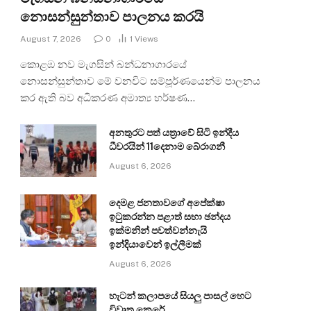
නොසන්සුන්තාව පාලනය කරයි
August 7, 2026
0
1
Views
කොළඹ නව මැගසින් බන්ධනාගාරයේ
නොසන්සුන්තාව මේ වනවිට සම්පූර්ණයෙන්ම පාලනය
කර ඇති බව අධිකරණ අමාත්‍ය හර්ෂණ…
අනතුරට පත් යත්‍රාවේ සිටි ඉන්දීය
ධීවරයින් 11දෙනාම බේරාගනී
August 6, 2026
දෙමළ ජනතාවගේ අපේක්ෂා
ඉටුකරන්න පළාත් සභා ඡන්දය
ඉක්මනින් පවත්වන්නැයි
ඉන්දියාවෙන් ඉල්ලීමක්
August 6, 2026
හැටන් කලාපයේ සියලු පාසල් හෙට
විවෘත කෙරේ