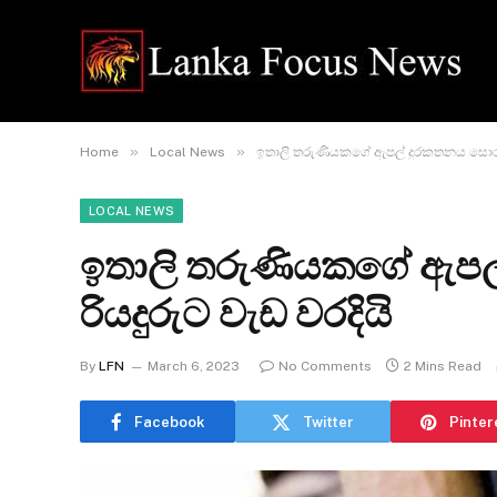
»
»
Home
Local News
ඉතාලි තරුණියකගේ ඇපල් දුරකතනය සොරකම
LOCAL NEWS
ඉතාලි තරුණියකගේ ඇපල
රියදුරුට වැඩ වරදියි
By
LFN
March 6, 2023
No Comments
2 Mins Read
Facebook
Twitter
Pinter