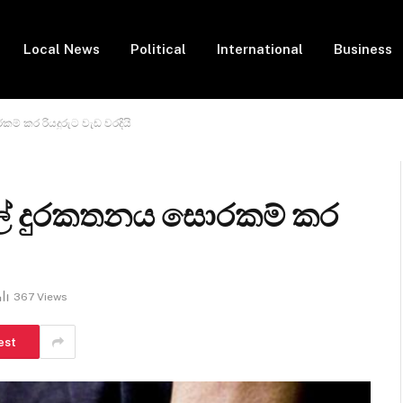
Local News
Political
International
Business
් කර රියදුරුට වැඩ වරදියි
් දුරකතනය සොරකම් කර
367
Views
est