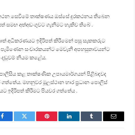
ල් දුරකථන සෙවීමේ තාක්ෂණය ඔස්සේ දුරකථනය තිබෙන
 සමඟ අත්අඩංගුවට ගැනීමට හැකිව තිබේ .
ත් අධිකරණයට ඉදිරිපත් කිරීමෙන් පසු සැකකරුට
 පැමිණෙන සංචාරකයන්ට මෙවැනි අපහසුතාවයන්ට
දඬුවම් නියම කළේය.
ොලීසිය කළ තාක්ෂණික උපායමාර්ගයන් පිළිබඳවද
ර ගත්තේය. මහනුවර මූලස්ථාන භාර ප්‍රධාන පොලිස්
 ඉදිරිපත් කිරීමට පියවර ගත්තේය .
Facebook
Twitter
Pinterest
LinkedIn
Tumblr
Email