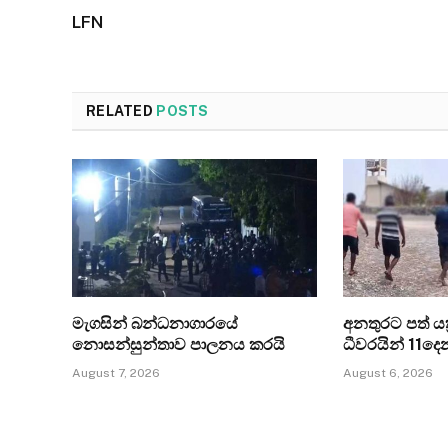
LFN
RELATED
POSTS
මැගසින් බන්ධනාගාරයේ
අනතුරට පත් යත්
නොසන්සුන්තාව පාලනය කරයි
ධීවරයින් 11ද
August 7, 2026
August 6, 2026