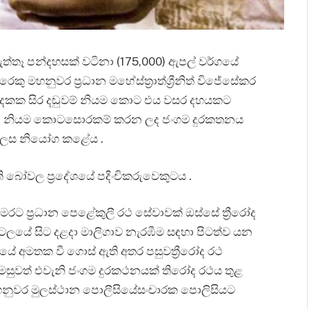
ැත්තෑ පන්දහසක් වටිනා (175,000) ඇපල් වර්ගයේ
කු මහනුවර ප්‍රධාන මහේස්ත්‍රාත්ශ්‍රීනිත් විජේසේකර
ර දෙකක සිර දඬුවම් නියම කොට එය වසර දහයකට
ක් ද නියම කොටසොරකම් කරන ලද ජංගම දුරකතනය
 ලෙස නියෝග කළේය .
ති බෝවල ප්‍රදේශයේ පදිංචිකරුවෙකුටය .
රට ප්‍රධාන පෙළේකුලී රථ සේවාවක් ඔස්සේ ත්‍රීරෝද
ටලයේ සිට දළදා මාලිගාව නැරඹීම සඳහා පිටත්ව යන
යේ අමතක වී ගොස් ඇති අතර පසුවත්‍රීරෝද රථ
ිමසුවත් එවැනි ජංගම දුරකථනයක් තිරෝද රථය තුළ
හනුවර මුලස්ථාන පොලීසියේසංචාරක පොලිසියට