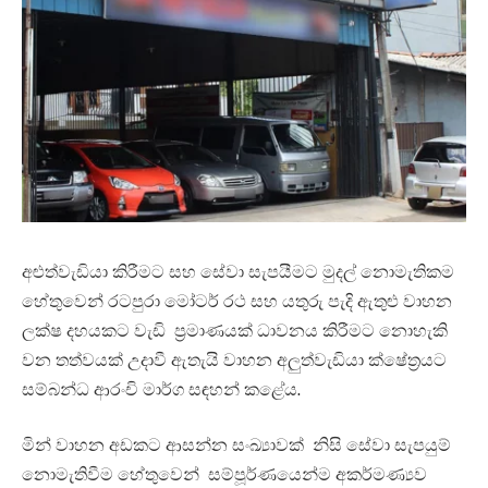
අළුත්වැඩියා කිරීමට සහ සේවා සැපයීමට මුදල් නොමැතිකම
හේතුවෙන් රටපුරා මෝටර් රථ සහ යතුරු පැදි ඇතුළු වාහන
ලක්ෂ දහයකට වැඩි ප්‍රමාණයක් ධාවනය කිරීමට නොහැකි
වන තත්වයක් උදාවී ඇතැයි වාහන අලුත්වැඩියා ක්ෂේත්‍රයට
සම්බන්ධ ආරංචි මාර්ග සඳහන් කළේය.
මින් වාහන අඩකට ආසන්න සංඛ්‍යාවක් නිසි සේවා සැපයුම්
නොමැතිවීම හේතුවෙන් සම්පූර්ණයෙන්ම අකර්මණ්‍යව