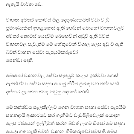
ඇතැයි වාර්තා වේ.
වාහන අමතර කොටස් මිල දෙගුණයකටත් වඩා වැඩි
ප්‍රමාණයකින් ඉහළගොස් ඇති හෙයින් බොහෝ වාහනවලට
අමතර කොටස් යෙදවීම බෙහෙවින් අඩුවී ඇති බවත්
වාහනවල පැවැත්ම මේ හේතුවෙන් විශාල ලෙස අඩු වී ඇති
බවත් වාහන සේවා සැපයුම්කරුවෝ
පෙන්වා දෙති.
බොහෝ වාහනවල සේවා සැපයුම් කාලය ඉක්මවා ගොස්
ඇතත් ඒවා සේවා සඳහා යොමු කිරීම ප්‍රමාද වන තත්වයක්
දක්නට ලැබෙන බවද ඔවුහු සඳහන් කරති.
මේ තත්ත්වය සැලකිල්ලට ගෙන වාහන සඳහා සේවා සැපයීම
සහනදායි ආකාරයට කර ගැනීමට වැඩපිළිවෙලක් යොදන
ලෙස රජයෙන් ඉල්ලීමක් කරන බවත් ලංගම ඩිපෝ මේ සඳහා
යොදා ගත හැකි බවත් වාහන හිමිකරුවෝ පවසති. මෙය