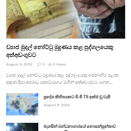
ව්‍යාජ මුදල් නෝට්ටු මුද්‍රණය කළ පුද්ගලයෙකු
අත්අඩංගුවට
August 9, 2026
0
6
Views
ව්‍යාජ මුදල් නෝට්ටු මුද්‍රණය කළ පුද්ගලයෙකු බස්නාහිර පළාත
දකුණ දිසා අපරාධ කොට්ඨාශය මගින් අත්අඩංගුවට ගෙන…
ප්‍රදේශ කිහිපයකට මි.මී 75 ඉක්ම වූ වැසි
August 8, 2026
මැගසින් බන්ධනාගාරයේ නොසන්සුන්තාව