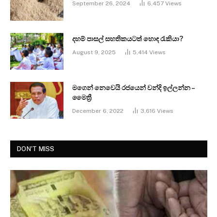
September 26, 2024
6,457
Views
දහම් පාසල් සහතිකයටත් හොඳ රැකියා?
August 9, 2025
5,414
Views
මගෙන් නෙවෙයි රජයෙන් වන්දි ඉල්ලන්න –
මෛත්‍රී
December 6, 2022
3,616
Views
DON'T MISS