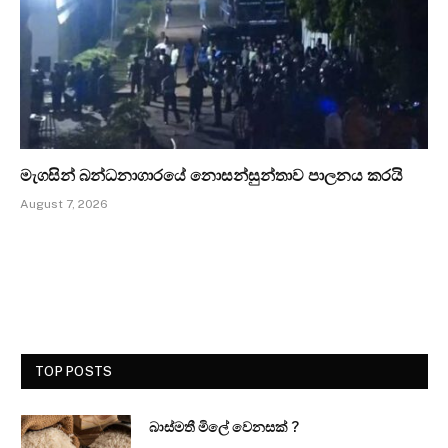
මැගසින් බන්ධනාගාරයේ නොසන්සුන්තාව පාලනය කරයි
August 7, 2026
TOP POSTS
බාස්මතී මිලේ වෙනසක් ?