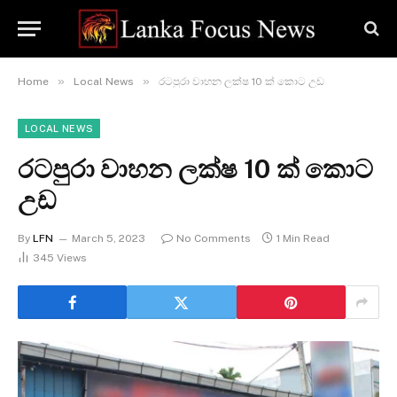
»
»
Home
Local News
රටපුරා වාහන ලක්ෂ 10 ක් කොට උඩ
LOCAL NEWS
රටපුරා වාහන ලක්ෂ 10 ක් කොට
උඩ
By
LFN
March 5, 2023
No Comments
1 Min Read
345
Views