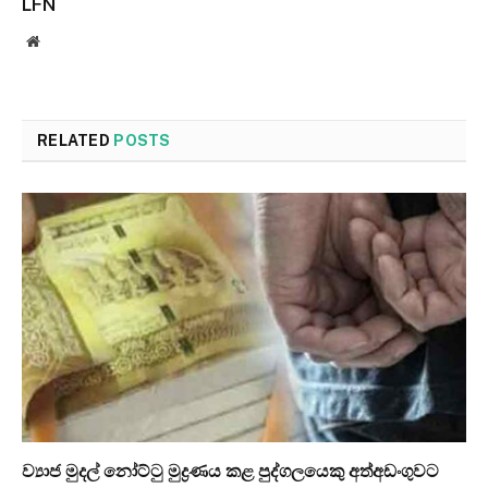
LFN
Website
RELATED
POSTS
ව්‍යාජ මුදල් නෝට්ටු මුද්‍රණය කළ පුද්ගලයෙකු අත්අඩංගුවට