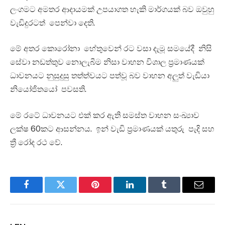
ලංගමට අමතර ආදායමක් උපයාගත හැකි මාර්ගයක් බව ඔවුහු
වැඩිදුරටත් පෙන්වා දෙති.
මේ අතර කොරෝනා හේතුවෙන් රට වසා දැමූ සමයේදී නිසි
සේවා නඩත්තුව නොලැබීම නිසා වාහන විශාල ප්‍රමාණයක්
ධාවනයට නුසුදුසු තත්ත්වයට පත්වූ බව වාහන අලුත් වැඩියා
නියෝජිතයෝ පවසති.
මේ රටේ ධාවනයට එක් කර ඇති සමස්ත වාහන සංඛ්‍යාව
ලක්ෂ 60කට ආසන්නය. ඉන් වැඩි ප්‍රමාණයක් යතුරු පැදි සහ
ත්‍රී රෝද රථ වේ.
Facebook
Twitter
Pinterest
LinkedIn
Tumblr
Email