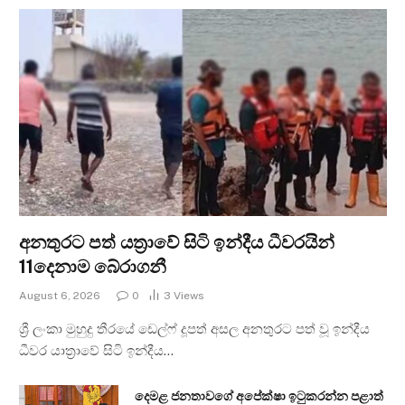
අනතුරට පත් යත්‍රාවේ සිටි ඉන්දීය ධීවරයින්
11දෙනාම බේරාගනී
August 6, 2026
0
3
Views
ශ්‍රී ලංකා මුහුදු තීරයේ ඩෙල්ෆ් දූපත් අසල අනතුරට පත් වූ ඉන්දීය
ධීවර යාත්‍රාවේ සිටි ඉන්දීය…
දෙමළ ජනතාවගේ අපේක්ෂා ඉටුකරන්න පළාත්