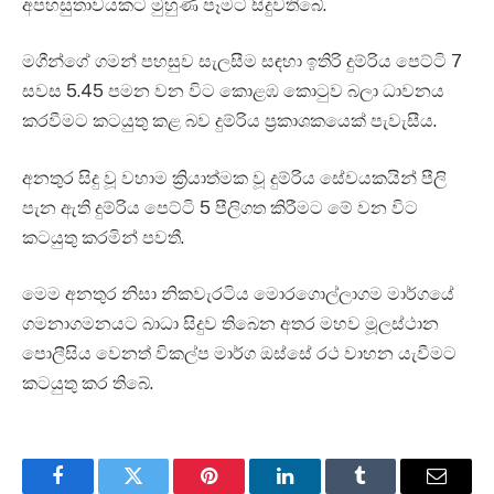
අපහසුතාවයකට මුහුණ පෑමට සිදුවතිබේ.
මගීන්ගේ ගමන් පහසුව සැලසීම සඳහා ඉතිරි දුම්රිය පෙට්ටි 7
සවස 5.45 පමන වන විට කොළඹ කොටුව බලා ධාවනය
කරවීමට කටයුතු කළ බව දුම්රිය ප්‍රකාශකයෙක් පැවැසීය.
අනතුර සිදු වූ වහාම ක්‍රියාත්මක වූ දුම්රිය සේවයකයින් පීලි
පැන ඇති දුම්රිය පෙට්ටි 5 පීලිගත කිරීමට මේ වන විට
කටයුතු කරමින් පවතී.
මෙම අනතුර නිසා නිකවැරටිය මොරගොල්ලාගම මාර්ගයේ
ගමනාගමනයට බාධා සිදුව තිබෙන අතර මහව මූලස්ථාන
පොලීසිය වෙනත් විකල්ප මාර්ග ඔස්සේ රථ වාහන යැවීමට
කටයුතු කර තිබේ.
Facebook
Twitter
Pinterest
LinkedIn
Tumblr
Email