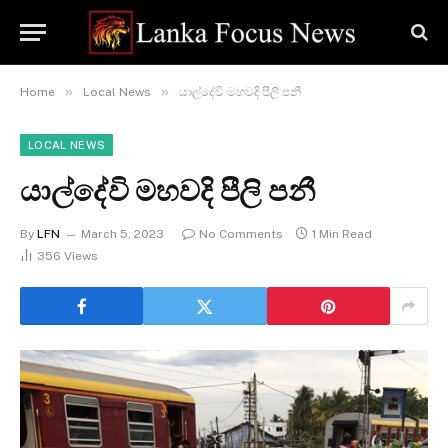
»
»
Home
Local News
යාල්දේවි මහවදි පීලි පනී
LOCAL NEWS
යාල්දේවි මහවදි පීලි පනී
By
LFN
March 5, 2023
No Comments
1 Min Read
356
Views