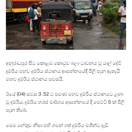
අනුරාධපුර සිට කොළඹ කොටුව බලා ධාවනය වූ යාල් දේවි
දුම්රිය මහව දුම්රිය ස්ථානය ආසන්නයේදී පීලි පැන ඇතැයි
මහව දුම්රිය ස්ථානය පවසයි.
ඊයේ (04) සවස 3 .52 ට පමණ මහව දුම්රිය ස්ථානයට ළඟා
වූ දුම්රිය, දුම්රිය හරස් මාර්ගය ආසන්නයේ දී පෙට්ටි 5 ක් පීලි
පැන තිබේ.
මෙම හේතුව නිසා එහි ගමන් ගත් දුම්රිය මගීන්ට දැඩි