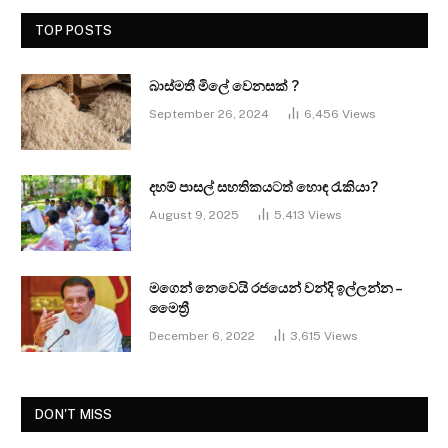
TOP POSTS
බාස්මතී මිලේ වෙනසක් ?
September 26, 2024
6,456
Views
දහම් පාසල් සහතිකයටත් හොඳ රැකියා?
August 9, 2025
5,413
Views
මගෙන් නෙවෙයි රජයෙන් වන්දි ඉල්ලන්න –
මෛත්‍රී
December 6, 2022
3,615
Views
DON'T MISS