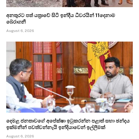
අනතුරට පත් යත්‍රාවේ සිටි ඉන්දීය ධීවරයින් 11දෙනාම
බේරාගනී
August 6, 2026
දෙමළ ජනතාවගේ අපේක්ෂා ඉටුකරන්න පළාත් සභා ඡන්දය
ඉක්මනින් පවත්වන්නැයි ඉන්දියාවෙන් ඉල්ලීමක්
August 6, 2026