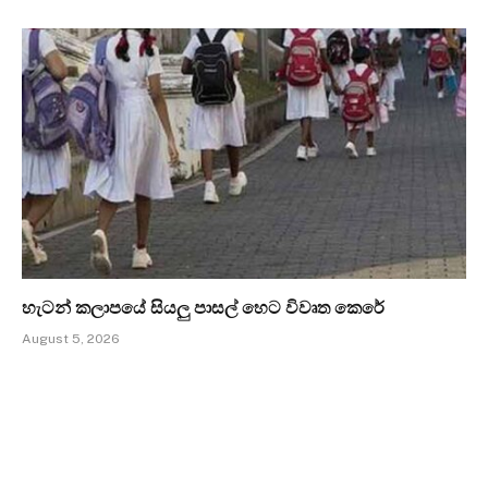
හැටන් කලාපයේ සියලු පාසල් හෙට විවෘත කෙරේ
August 5, 2026