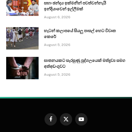
සභා ඡන්දය ඉක්මනින් පවත්වන්නැයි
ඉන්දියාවෙන් ඉල්ලීමක්
August 6, 2026
හැටන් කලාපයේ සියලු පාසල් හෙට විවෘත
කෙරේ
August 5, 2026
ඝාතනයකට සැරසුණු පුද්ගලයෙක් මත්ද්‍රව්‍ය සමග
අත්අඩංගුවට
August 5, 2026
Facebook
X
YouTube
(Twitter)