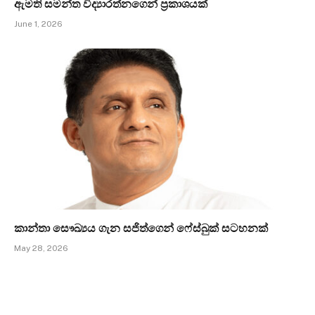
ඇමති සමන්ත විද්‍යාරත්නගෙන් ප්‍රකාශයක්
June 1, 2026
කාන්තා සෞඛ්‍යය ගැන සජිත්ගෙන් ෆේස්බුක් සටහනක්
May 28, 2026