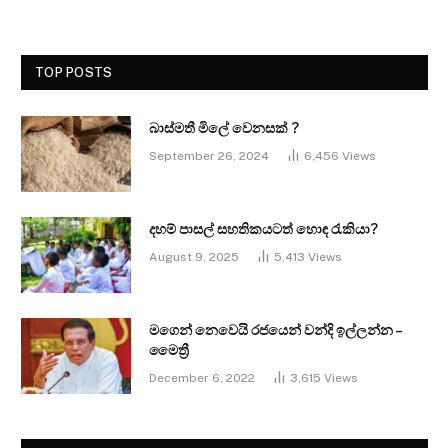
TOP POSTS
බාස්මතී මිලේ වෙනසක් ?
September 26, 2024
6,456
Views
දහම් පාසල් සහතිකයටත් හොඳ රැකියා?
August 9, 2025
5,413
Views
මගෙන් නෙවෙයි රජයෙන් වන්දි ඉල්ලන්න –
මෛත්‍රී
December 6, 2022
3,615
Views