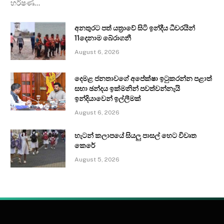
හර්ෂණ…
අනතුරට පත් යත්‍රාවේ සිටි ඉන්දීය ධීවරයින්
11දෙනාම බේරාගනී
August 6, 2026
දෙමළ ජනතාවගේ අපේක්ෂා ඉටුකරන්න පළාත්
සභා ඡන්දය ඉක්මනින් පවත්වන්නැයි
ඉන්දියාවෙන් ඉල්ලීමක්
August 6, 2026
හැටන් කලාපයේ සියලු පාසල් හෙට විවෘත
කෙරේ
August 5, 2026