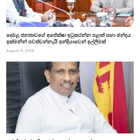
දෙමළ ජනතාවගේ අපේක්ෂා ඉටුකරන්න පළාත් සභා ඡන්දය
ඉක්මනින් පවත්වන්නැයි ඉන්දියාවෙන් ඉල්ලීමක්
August 6, 2026