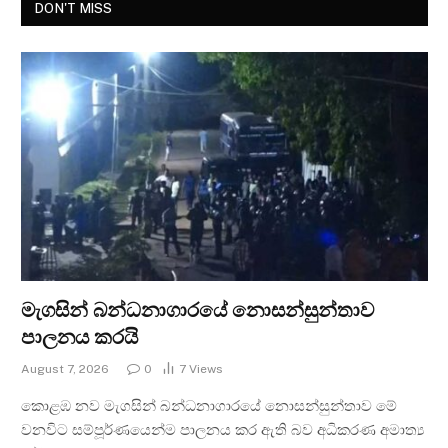
DON'T MISS
මැගසින් බන්ධනාගාරයේ නොසන්සුන්තාව
පාලනය කරයි
August 7, 2026
0
7
Views
කොළඹ නව මැගසින් බන්ධනාගාරයේ නොසන්සුන්තාව මේ
වනවිට සම්පූර්ණයෙන්ම පාලනය කර ඇති බව අධිකරණ අමාත්‍ය