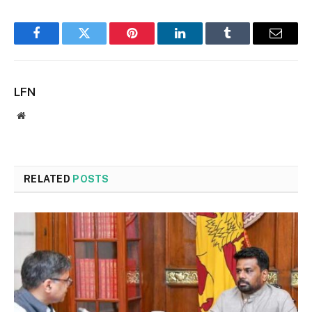
Facebook
Twitter
Pinterest
LinkedIn
Tumblr
Email
LFN
Website
RELATED
POSTS