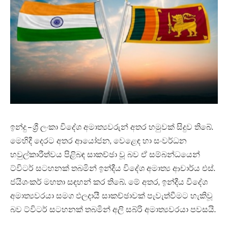
ඉන්දු – ශ්‍රී ලංකා විදේශ අමාත්‍යවරුන් අතර හමුවක් සිදුව තිබේ.
මෙහිදී දෙරට අතර ආයෝජන, වෙළෙඳ හා සංවර්ධන
හවුල්කාරීත්වය පිළිබඳ සාකච්ඡා වූ බව ඒ සම්බන්ධයෙන්
ට්විටර් සටහනක් තබමින් ඉන්දීය විදේශ අමාත්‍ය ආචාර්ය එස්.
ජයිශංකර් මහතා සඳහන් කර තිබේ. මේ අතර, ඉන්දීය විදේශ
අමාත්‍යවරයා සමග ඵලදායී සාකච්ඡාවක් පැවැත්වීමට හැකිවූ
බව ට්විටර් සටහනක් තබමින් අලි සබ්රි අමාත්‍යවරයා පවසයි.