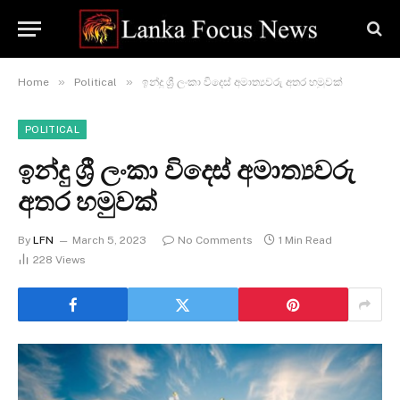
»
»
Home
Political
ඉන්දු ශ්‍රී ලංකා විදෙස් අමාත්‍යවරු අතර හමුවක්
POLITICAL
ඉන්දු ශ්‍රී ලංකා විදෙස් අමාත්‍යවරු
අතර හමුවක්
By
LFN
March 5, 2023
No Comments
1 Min Read
228
Views