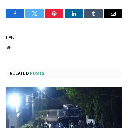
Facebook
Twitter
Pinterest
LinkedIn
Tumblr
Email
LFN
Website
RELATED
POSTS