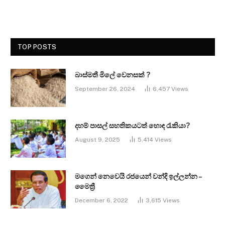
TOP POSTS
බාස්මතී මිලේ වෙනසක් ?
September 26, 2024
6,457
Views
දහම් පාසල් සහතිකයටත් හොඳ රැකියා?
August 9, 2025
5,414
Views
මගෙන් නෙවෙයි රජයෙන් වන්දි ඉල්ලන්න –
මෛත්‍රී
December 6, 2022
3,615
Views