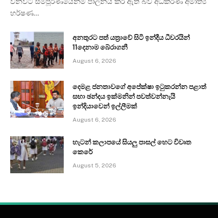
වනවිට සම්පූර්ණයෙන්ම පාලනය කර ඇති බව අධිකරණ අමාත්‍ය
හර්ෂණ…
අනතුරට පත් යත්‍රාවේ සිටි ඉන්දීය ධීවරයින්
11දෙනාම බේරාගනී
August 6, 2026
දෙමළ ජනතාවගේ අපේක්ෂා ඉටුකරන්න පළාත්
සභා ඡන්දය ඉක්මනින් පවත්වන්නැයි
ඉන්දියාවෙන් ඉල්ලීමක්
August 6, 2026
හැටන් කලාපයේ සියලු පාසල් හෙට විවෘත
කෙරේ
August 5, 2026