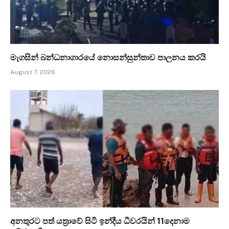
මැගසින් බන්ධනාගාරයේ නොසන්සුන්තාව පාලනය කරයි
August 7, 2026
අනතුරට පත් යත්‍රාවේ සිටි ඉන්දීය ධීවරයින් 11දෙනාම