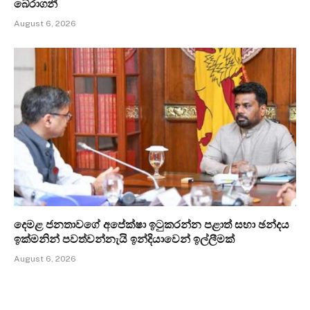
බේරාගනී
August 6, 2026
දෙමළ ජනතාවගේ අපේක්ෂා ඉටුකරන්න පළාත් සභා ඡන්දය
ඉක්මනින් පවත්වන්නැයි ඉන්දියාවෙන් ඉල්ලීමක්
August 6, 2026