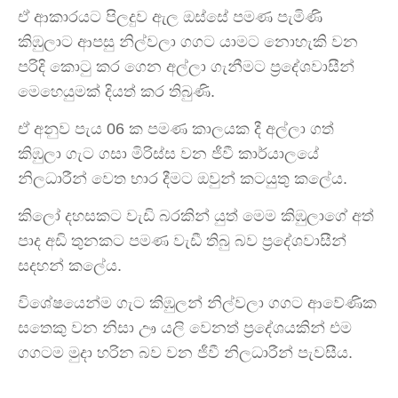
ඒ ආකාරයට පිලදුව ඇල ඔස්සේ පමණ පැමිණි
කිඹුලාට ආපසු නිල්වලා ගගට යාමට නොහැකි වන
පරිදි කොටු කර ගෙන අල්ලා ගැනීමට ප්‍රදේශවාසීන්
මෙහෙයුමක් දියත් කර තිබුණි.
ඒ අනුව පැය 06 ක පමණ කාලයක දී අල්ලා ගත්
කිඹුලා ගැට ගසා මිරිස්ස වන ජීවී කාර්යාලයේ
නිලධාරීන් වෙත භාර දීමට ඔවුන් කටයුතු කලේය.
කිලෝ දහසකට වැඩි බරකින් යුත් මෙම කිඹුලාගේ අත්
පාද අඩි තුනකට පමණ වැඩී තිබු බව ප්‍රදේශවාසීන්
සදහන් කලේය.
විශේෂයෙන්ම ගැට කිඹුලන් නිල්වලා ගගට ආවේණික
සතෙකු වන නිසා ඌ යලි වෙනත් ප්‍රදේශයකින් එම
ගගටම මුදා හරින බව වන ජීවී නිලධාරීන් පැවසීය.