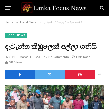
»
»
Home
Local News
දැවැන්ත කිඹුලෙක් අල්ලා ගනියි
LOCAL NEWS
දැවැන්ත කිඹුලෙක් අල්ලා ගනියි
By
LFN
March 4, 2023
No Comments
1 Min Read
312
Views