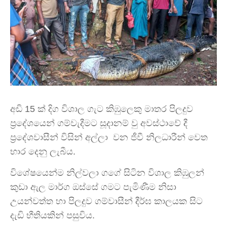
අඩි 15 ක් දිග විශාල ගැට කිඹුලෙකු මාතර පිලදුව
ප්‍රදේශයෙන් ගම්වැදීමට සූදානම් වු අවස්ථාවේ දී
ප්‍රදේශවාසීන් විසින් අල්ලා වන ජීවී නිලධාරීන් වෙත
භාර දෙනු ලැබීය.
විශේෂයෙන්ම නිල්වලා ගගේ සිටින විශාල කිඹුලන්
කුඩා ඇල මාර්ග ඔස්සේ ගමට පැමිණීම නිසා
උයන්වත්ත හා පිලදුව ගම්වාසීන් දීර්ඝ කාලයක සිට
දැඩි භීතියකින් පසුවිය.