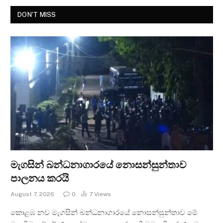
DON'T MISS
මැගසින් බන්ධනාගාරයේ නොසන්සුන්තාව
පාලනය කරයි
August 7, 2026
0
7
Views
කොළඹ නව මැගසින් බන්ධනාගාරයේ නොසන්සුන්තාව මේ