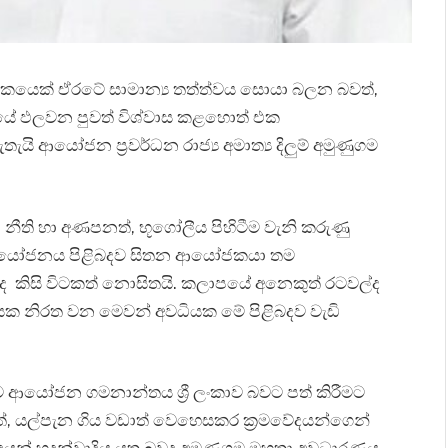
ෙක් ඒරටේ සාමාන්‍ය තත්ත්වය සොයා බලන බවත්,
ධ්‍යයේ ඵලවන පුවත් විශ්වාස කළහොත් එක
 ආයෝජන ප්‍රවර්ධන රාජ්‍ය අමාත්‍ය දිලුම් අමුණුගම
නීති හා අණපනත්, භූගෝලීය පිහිටීම වැනි කරුණු
 තම ආයෝජනය පිළිබදව සිතන ආයෝජකයා තම
ිසි විටකත් නොසිතයි. කලාපයේ අනෙකුත් රටවල්ද
ක නිරත වන මෙවන් අවධියක මේ පිළිබදව වැඩි
ආයෝජන ගමනාන්තය ශ්‍රී ලංකාව බවට පත් කිරීමට
වත්, යල්පැන ගිය වඩාත් වෙහෙසකර ක්‍රමවේදයන්ගෙන්