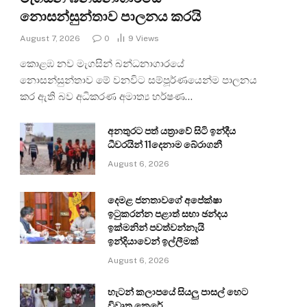
නොසන්සුන්තාව පාලනය කරයි
August 7, 2026
0
9
Views
කොළඹ නව මැගසින් බන්ධනාගාරයේ
නොසන්සුන්තාව මේ වනවිට සම්පූර්ණයෙන්ම පාලනය
කර ඇති බව අධිකරණ අමාත්‍ය හර්ෂණ…
අනතුරට පත් යත්‍රාවේ සිටි ඉන්දීය
ධීවරයින් 11දෙනාම බේරාගනී
August 6, 2026
දෙමළ ජනතාවගේ අපේක්ෂා
ඉටුකරන්න පළාත් සභා ඡන්දය
ඉක්මනින් පවත්වන්නැයි
ඉන්දියාවෙන් ඉල්ලීමක්
August 6, 2026
හැටන් කලාපයේ සියලු පාසල් හෙට
විවෘත කෙරේ