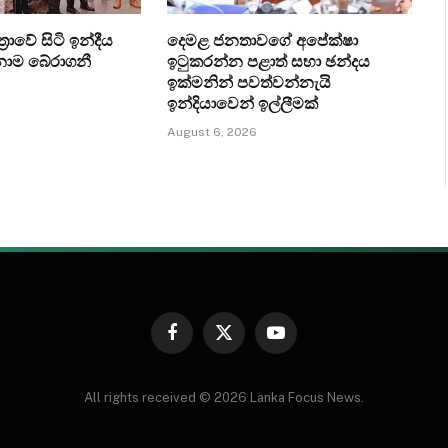
‍රාවේ සිටි ඉන්දීය
දෙමළ ජනතාවගේ අපේක්ෂා
ෙනාම බේරාගනී
ඉටුකරන්න පළාත් සභා ඡන්දය
ඉක්මනින් පවත්වන්නැයි
ඉන්දියාවෙන් ඉල්ලීමක්
August 6, 2026
Facebook
X
YouTube
(Twitter)
All rights received © 2026 Lanka Focus News.