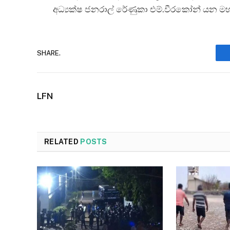
අධ්‍යක්ෂ ජනරාල් රේණුකා එම්.වීරකෝන් යන මහ
SHARE.
LFN
RELATED
POSTS