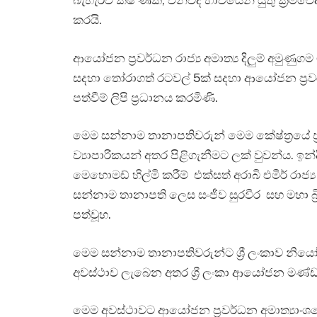
බැහැරව ක්ෂ් ණික, විනිවිද භාවයෙන් යුතු ක්‍ර
කරයි.
ආයෝජන ප්‍රවර්ධන රාජ්‍ය අමාත්‍ය දිලුම් අමු
සදහා තෝරාගත් රටවල් 5ක් සදහා ආයෝජන ප්‍ර
පත්වීම් ලිපි ප්‍රධානය කරමිණි.
මෙම සන්නාම තානාපතිවරුන් මෙම කේෂ්ත්‍රයේ
ව්‍යාපාරිකයන් අතර පිළිගැනීමට ලක් වුවන්ය. ඉන්
මෙහොමඩ් හිල්මි කරීම් එක්සත් අරාබි එමීර් රාජ්
සන්නාම තානාපති ලෙස සංජීව සුරවීර සහ මහා බ
පත්වූහ.
මෙම සන්නාම තානාපතිවරුන්ට ශ්‍රී ලංකාව න
අවස්ථාව ලැබෙන අතර ශ්‍රී ලංකා ආයෝජන මණ්
මෙම අවස්ථාවට ආයෝජන ප්‍රවර්ධන අමාත්‍යාං