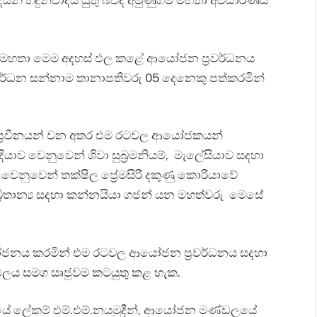
මවේදයන් හදුන්වාදිය යුතු බවද අමුණුගම මහතා අවධාරණය
ණුගම මහතා මෙම අදහස් ඵල කළේ ආයෝජන ප්‍රවර්ධනය
වර්ධන සන්නාම තානාපතිවරු 05 දෙනෙකු පත්කරමින්
 ප්‍රවීනයන් වන අතර එම රටවල ආයෝජකයන්
දියාව වෙනුවෙන් ශිවා සුබ්‍රමනියම්, මැලේසියාව සදහා
‍ය වෙනුවෙන් තක්ෂිල ප්‍රේමසිරි දකුණු කොරියාවේ
්‍රිතාන්‍ය සදහා කන්නයියා ගජන් යන මහත්වරු මෙසේ
ියෝජනය කරමින් එම රටවල ආයෝජන ප්‍රවර්ධනය සදහා
ඩලය සමග සෘජුවම කටයුතු කළ හැක.
ශයේ ලේකම් එම්.එම්.නයමුදීන්, ආයෝජන මණ්ඩලයේ