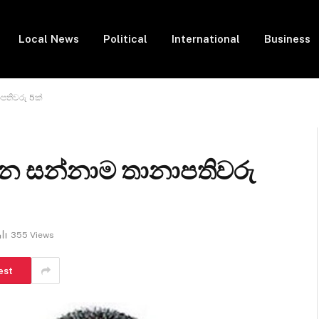
Local News
Political
International
Business
පතිවරු 5ක්
න සන්නාම තානාපතිවරු
355
Views
est