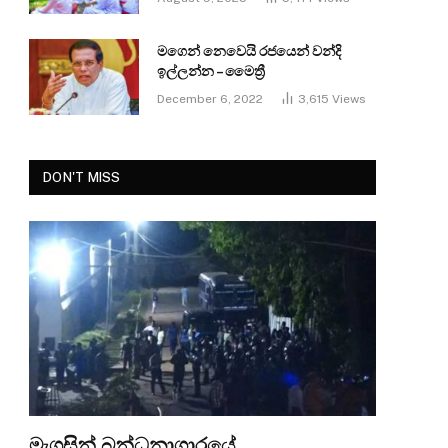
මගෙන් නෙවෙයි රජයෙන් වන්දි
ඉල්ලන්න – මෛත්‍රී
December 6, 2022
3,615
Views
DON'T MISS
මැගසින් බන්ධනාගාරයේ