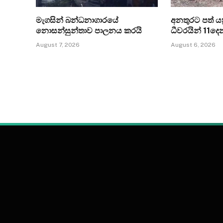
මැගසින් බන්ධනාගාරයේ
අනතුරට පත් යත්
නොසන්සුන්තාව පාලනය කරයි
ධීවරයින් 11ද
August 7, 2026
August 6, 2026