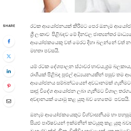
රටක ආයෝජනයක් කිරීමට පෙර ඔනෑම ආයෝජකය
SHARE
ශ්‍රී ලංකාව පිළිබදව මේ දිනවල ජාත්‍යන්තර මා
ආයෝජකයෙකු වත් මෙරට දිහා බලන්නේ වත් නැතැයි
මහතා පවසයි.
යම් රටක දේශපාලන ස්ථාවර භාවය,ශ්‍රම බලකාය, 
රාශියක් පිළිබද පුළුල් අධ්‍යයනයකින් පසුව
ආයෝජනය සම්බන්ධයෙන් අවධානමක් ගැනීමටද ක
ඍජු විදේශ ආයෝජන ලබා ගැනීමට විශාල තරගය
අවදානයක් යොමු කළ යුතු බව හෙතෙම පවසයි.
ඔනෑම ආයෝජකයෙකුට විශ්වාසනීයම හා පහසුම 
සියළු පාර්ෂවයන් ඉක්මනින් කටයුතු කළ යුතු බ