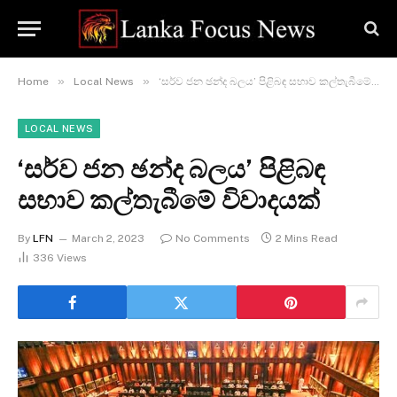
»
»
Home
Local News
‘සර්ව ජන ඡන්ද බලය’ පිළිබඳ සභාව කල්තැබීමේ විවාදයක්
LOCAL NEWS
‘සර්ව ජන ඡන්ද බලය’ පිළිබඳ
සභාව කල්තැබීමේ විවාදයක්
By
LFN
March 2, 2023
No Comments
2 Mins Read
336
Views