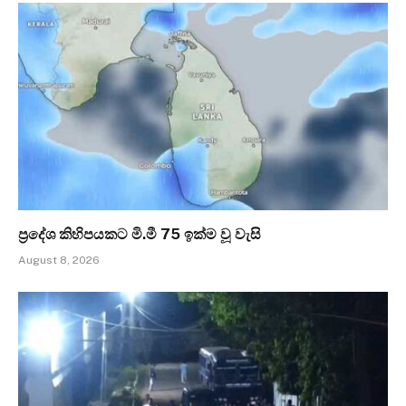
ප්‍රදේශ කිහිපයකට මි.මී 75 ඉක්ම වූ වැසි
August 8, 2026