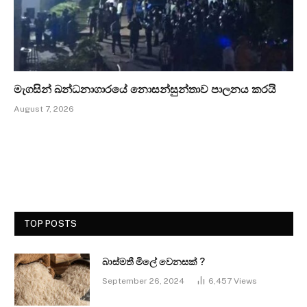
මැගසින් බන්ධනාගාරයේ නොසන්සුන්තාව පාලනය කරයි
August 7, 2026
TOP POSTS
බාස්මතී මිලේ වෙනසක් ?
September 26, 2024
6,457
Views