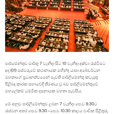
පාර්මේන්තුව මාර්තු 7 වැනිදා සිට 10 වැනිදා දක්වා රැස්වීමට
අද (01) පස්වරුවේ කථානායක මහින්ද යාපා අබේවර්ධන
මහතාගේ ප්‍රධානත්වයෙන් පැවති පාර්ලිමේන්තු කටයුතු
පිළිබද කාරක සභාවේදී තීරණය වූ බව පාර්ලිමේන්තුවේ
මහලේකම් ධම්මික දසනායක මහතා පැවසීය.
මේ අනුව පාර්ලිමේන්තුව ලබන 7 වැනිදා ‍පෙ.ව 9.30ට
රැස්වන අතර පෙ.ව 9.30 – පෙ.ව 10.30 කාලය වාචික පිළිතුරු