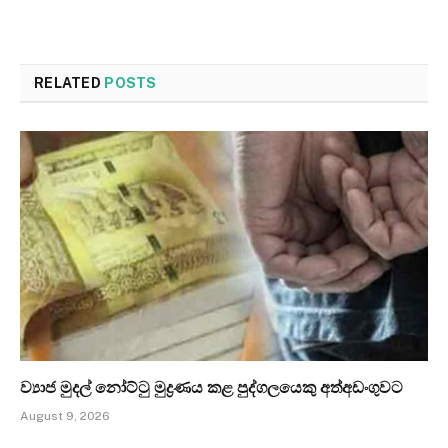
RELATED
POSTS
ව්‍යාජ මුදල් නෝට්ටු මුද්‍රණය කළ පුද්ගලයෙකු අත්අඩංගුවට
August 9, 2026