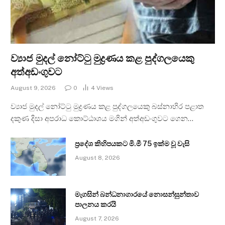
ව්‍යාජ මුදල් නෝට්ටු මුද්‍රණය කළ පුද්ගලයෙකු
අත්අඩංගුවට
August 9, 2026
0
4
Views
ව්‍යාජ මුදල් නෝට්ටු මුද්‍රණය කළ පුද්ගලයෙකු බස්නාහිර පළාත
දකුණ දිසා අපරාධ කොට්ඨාශය මගින් අත්අඩංගුවට ගෙන…
ප්‍රදේශ කිහිපයකට මි.මී 75 ඉක්ම වූ වැසි
August 8, 2026
මැගසින් බන්ධනාගාරයේ නොසන්සුන්තාව
පාලනය කරයි
August 7, 2026