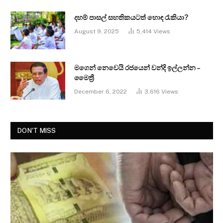
දහම් පාසල් සහතිකයටත් හොඳ රැකියා?
August 9, 2025
5,414
Views
මගෙන් නෙවෙයි රජයෙන් වන්දි ඉල්ලන්න –
මෛත්‍රී
December 6, 2022
3,616
Views
DON'T MISS