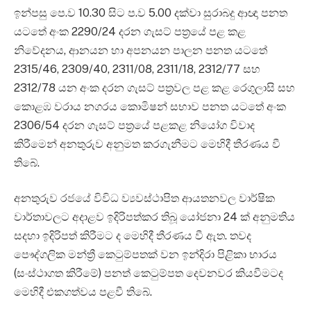
ඉන්පසු පෙ.ව 10.30 සිට ප.ව 5.00 දක්වා සුරාබදු ආඥා පනත
යටතේ අංක 2290/24 දරන ගැසට් පත්‍රයේ පළ කළ
නිවේදනය, ආනයන හා අපනයන පාලන පනත යටතේ
2315/46, 2309/40, 2311/08, 2311/18, 2312/77 සහ
2312/78 යන අංක දරන ගැසට් පත්‍රවල පළ කළ රෙගුලාසි සහ
කොළඹ වරාය නගරය කොමිෂන් සභාව පනත යටතේ අංක
2306/54 දරන ගැසට් පත්‍රයේ පළකළ නියෝග විවාද
කිරීමෙන් අනතුරුව අනුමත කරගැනීමට මෙහිදී තීරණය වී
තිබේ.
අනතුරුව රජයේ විවිධ ව්‍යවස්ථාපිත ආයතනවල වාර්ෂික
වාර්තාවලට අදාළව ඉදිරිපත්කර තිබූ යෝජනා 24 ක් අනුමතිය
සදහා ඉදිරිපත් කිරීමට ද මෙහිදී තීරණය වී ඇත. තවද
පෞද්ගලික මන්ත්‍රී කෙටුම්පතක් වන ඉන්දිරා පිළිකා භාරය
(සංස්ථාගත කිරීමේ) පනත් කෙටුම්පත දෙවනවර කියවීමටද
මෙහිදී එකගත්වය පළවී තිබේ.