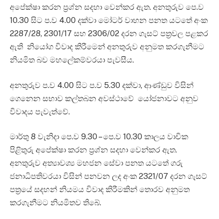
අපේක්ෂා කරන ප්‍රශ්න සදහා වෙන්කර ඇත. අනතුරුව පෙ.ව
10.30 සිට ප.ව 4.00 දක්වා මෝටර් වාහන පනත යටතේ අංක
2287/28, 2301/17 සහ 2306/02 දරන ගැසට් පත්‍රවල පළකර
ඇති නියෝග විවාද කිරීමෙන් අනතුරුව අනුමත කරගැනීමට
නියමිත බව මහලේකම්වරයා පැවසීය.
අනතුරුව ප.ව 4.00 සිට ප.ව 5.30 දක්වා, ආණ්ඩුව විසින්
ගෙනෙන සභාව කල්තබන අවස්ථාවේ යෝජනාවට අනුව
විවාදය පැවැත්වේ.
මාර්තු 8 වැනිදා පෙ.ව 9.30 – පෙ.ව 10.30 කාලය වාචික
පිළිතුරු අපේක්ෂා කරන ප්‍රශ්න සදහා වෙන්කර ඇත.
අනතුරුව අත්‍යාවශ්‍ය මහජන සේවා පනත යටතේ ගරු
ජනාධිපතිවරයා විසින් පනවන ලද අංක 2321/07 දරන ගැසට්
පත්‍රයේ සදහන් නියමය විවාද කිරීමකින් තොරව අනුමත
කරගැනීමට නියමිතව තිබේ.