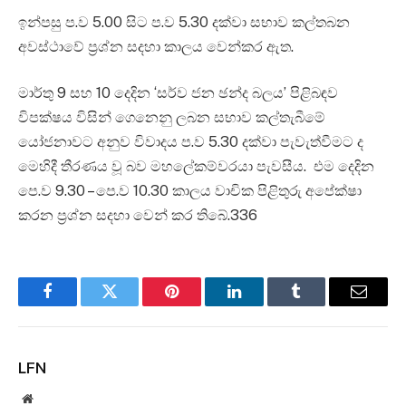
ඉන්පසු ප.ව 5.00 සිට ප.ව 5.30 දක්වා සභාව කල්තබන
අවස්ථාවේ ප්‍රශ්න සදහා කාලය වෙන්කර ඇත.
‍මාර්තු 9 සහ 10 දෙදින ‘සර්ව ජන ඡන්ද බලය’ පිළිබඳව
විපක්ෂය විසින් ගෙනෙනු ලබන සභාව කල්තැබීමේ
යෝජනාවට අනුව විවාදය ප.ව 5.30 දක්වා පැවැත්වීමට ද
මෙහිදී තීරණය වූ බව මහලේකම්වරයා පැවසීය. එම දෙදින
‍පෙ.ව 9.30 – පෙ.ව 10.30 කාලය වාචික පිළිතුරු අපේක්ෂා
කරන ප්‍රශ්න සදහා වෙන් කර තිබේ.336
Facebook
Twitter
Pinterest
LinkedIn
Tumblr
Email
LFN
Website