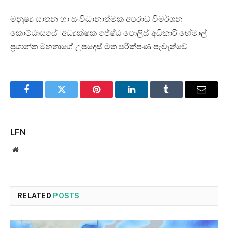
මනුෂ්‍ය ඝාතන හා සංවිධානාත්මක අපරාධ විමර්ශන
කොට්ඨාසයේ අධ්‍යක්ෂක ජේෂ්ඨ පොලිස් අධිකාරී හේමාල්
ප්‍රශාන්ත මහතාගේ උපදෙස් මත පරීක්ෂණ පැවැත්වේ
Facebook
Twitter
Pinterest
LinkedIn
Tumblr
Email
LFN
Website
RELATED
POSTS