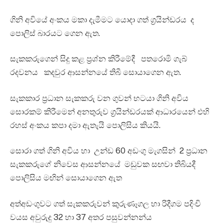
ගිනි අවියේ අංකය මකා දැමීමට යොදා ගත් ග්‍රයින්ඩරය ද
පොලිස් බාරයට ගෙන ඇත.
සැකකරුගෙන් සිදු කළ ප්‍රශ්න කිරීමේදී පතරොමි ගැබ්
රදවනය කදවුර ආසන්නයේ තිබී සොයාගෙන ඇත.
සැකකාර ප්‍රධාන සැකකරු වන ගුවන් භටයා ගිනි අවිය
සොරකම් කිරීමෙන් අනතුරුව ග්‍රයින්ඩරයක් ආධාරයෙන් එහි
රහස් අංකය කපා දමා ඇතැයි පොලිසිය කියයි.
සොරා ගත් ගිනි අවිය හා උන්ඩ 60 අඩංගු මැගසින් 2 ප්‍රධාන
සැකකරුගේ නිවෙස ආසන්නයේ මඩුවක සඟවා තිබියදී
පොලිසිය මඟින් සොයාගෙන ඇත
අත්අඩංගුවට ගත් සැකකරුවන් කුරුණෑගල හා රිදීගම පදිංචි
වයස අවුරුදු 32 හා 37 අතර පසුවන්නන්ය