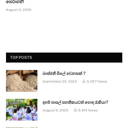
බේරාගනී
August 6, 2026
TOP POSTS
බාස්මතී මිලේ වෙනසක් ?
September 26, 2024
6,457
Views
දහම් පාසල් සහතිකයටත් හොඳ රැකියා?
August 9, 2025
5,414
Views