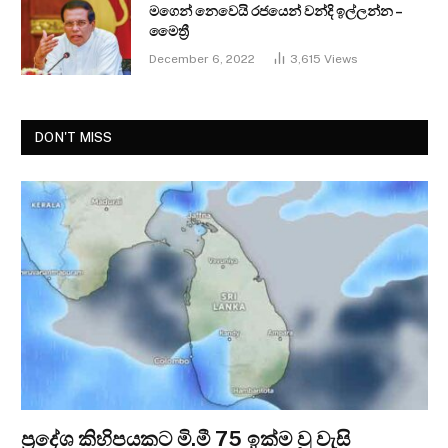
මගෙන් නෙවෙයි රජයෙන් වන්දි ඉල්ලන්න –
මෛත්‍රී
December 6, 2022
3,615
Views
DON'T MISS
ප්‍රදේශ කිහිපයකට මි.මී 75 ඉක්ම වූ වැසි