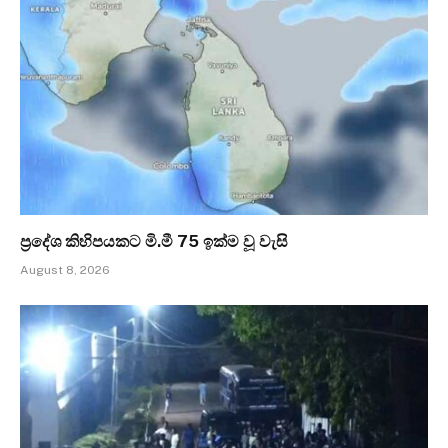
ප්‍රදේශ කිහිපයකට මි.මී 75 ඉක්ම වූ වැසි
August 8, 2026