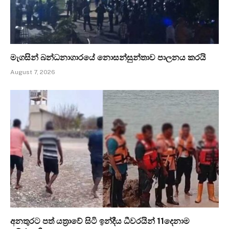
මැගසින් බන්ධනාගාරයේ නොසන්සුන්තාව පාලනය කරයි
August 7, 2026
අනතුරට පත් යත්‍රාවේ සිටි ඉන්දීය ධීවරයින් 11දෙනාම