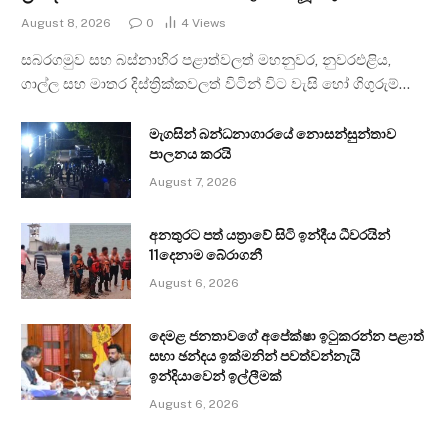
August 8, 2026
0
4
Views
සබරගමුව සහ බස්නාහිර පළාත්වලත් මහනුවර, නුවරඑළිය,
ගාල්ල සහ මාතර දිස්ත්‍රික්කවලත් විටින් විට වැසි හෝ ගිගුරුම්…
මැගසින් බන්ධනාගාරයේ නොසන්සුන්තාව
පාලනය කරයි
August 7, 2026
අනතුරට පත් යත්‍රාවේ සිටි ඉන්දීය ධීවරයින්
11දෙනාම බේරාගනී
August 6, 2026
දෙමළ ජනතාවගේ අපේක්ෂා ඉටුකරන්න පළාත්
සභා ඡන්දය ඉක්මනින් පවත්වන්නැයි
ඉන්දියාවෙන් ඉල්ලීමක්
August 6, 2026