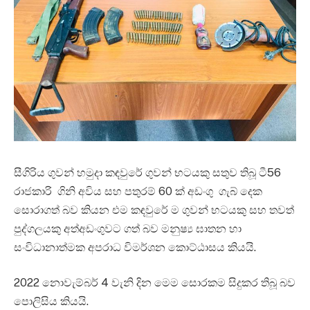
සීගිරිය ගුවන් හමුදා කඳවුරේ ගුවන් භටයකු සතුව තිබූ ටී56
රාජකාරි ගිනි අවිය සහ පතුරම් 60 ක් අඩංගු ගැබ් දෙක
සොරාගත් බව කියන එම කඳවුරේ ම ගුවන් භටයකු සහ තවත්
පුද්ගලයකු අත්අඩංගුවට ගත් බව මනුෂ්‍ය ඝාතන හා
සංවිධානාත්මක අපරාධ විමර්ශන කොට්ඨාසය කියයි.
2022 නොවැම්බර් 4 වැනි දින මෙම සොරකම සිදුකර තිබූ බව
පොලිසිය කියයි.