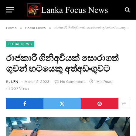
»
»
Home
Local News
රාජකාරී ගිනිඅවියක් සොරාගත් ගුවන් භටයෙකු අත්අඩංගුවට
LOCAL NEWS
රාජකාරී ගිනිඅවියක් සොරාගත්
ගුවන් භටයෙකු අත්අඩංගුවට
By
LFN
March 2, 2023
No Comments
1 Min Read
357
Views