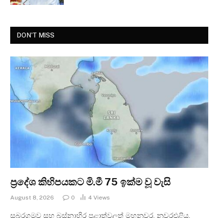
DON'T MISS
ප්‍රදේශ කිහිපයකට මි.මී 75 ඉක්ම වූ වැසි
August 8, 2026
0
4
Views
සබරගමුව සහ බස්නාහිර පළාත්වලත් මහනුවර, නුවරඑළිය,