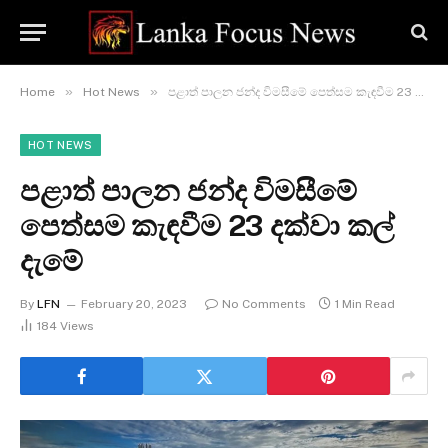
»
»
Home
Hot News
පළාත් පාලන ජන්ද විමසීමේ පෙත්සම කැඳවීම 23 දක්වා කල් දැමේ
HOT NEWS
පළාත් පාලන ජන්ද විමසීමේ
පෙත්සම කැඳවීම 23 දක්වා කල්
දැමේ
By
LFN
February 20, 2023
No Comments
1 Min Read
184
Views