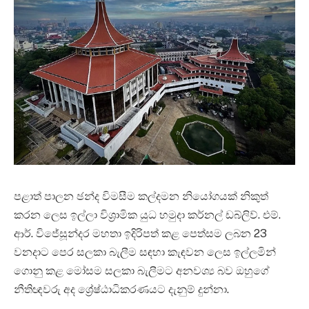
පළාත් පාලන ඡන්ද විමසීම කල්දමන නියෝගයක් නිකුත්
කරන ලෙස ඉල්ලා විශ්‍රාමික යුධ හමුදා කර්නල් ඩබ්ලිව්. එම්.
ආර්. විජේසූන්දර මහතා ඉදිරිපත් කළ පෙත්සම ලබන 23
වනදාට පෙර සලකා බැලීම සඳහා කැඳවන ලෙස ඉල්ලමින්
ගොනු කළ මෝසම සලකා බැලීමට අනවශ්‍ය බව ඔහුගේ
නීතිඥවරු අද ශ්‍රේෂ්ඨාධිකරණයට දැනුම් දුන්නා.