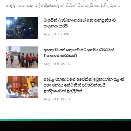
ගාල්ල සහ මාතර දිස්ත්‍රික්කවලත් විටින් විට වැසි හෝ ගිගුරුම්…
මැගසින් බන්ධනාගාරයේ නොසන්සුන්තාව
පාලනය කරයි
August 7, 2026
අනතුරට පත් යත්‍රාවේ සිටි ඉන්දීය ධීවරයින්
11දෙනාම බේරාගනී
August 6, 2026
දෙමළ ජනතාවගේ අපේක්ෂා ඉටුකරන්න පළාත්
සභා ඡන්දය ඉක්මනින් පවත්වන්නැයි
ඉන්දියාවෙන් ඉල්ලීමක්
August 6, 2026