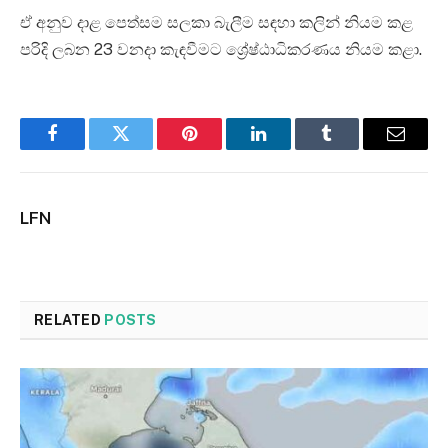
ඒ අනුව දාළ පෙත්සම සලකා බැලීම සඳහා කලින් නියම කළ
පරිදි ලබන 23 වනදා කැඳවීමට ශ්‍රේෂ්ඨාධිකරණය නියම කළා.
Facebook
Twitter
Pinterest
LinkedIn
Tumblr
Email
LFN
RELATED
POSTS