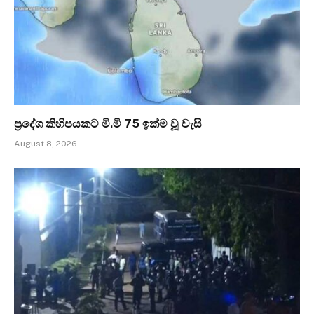
ප්‍රදේශ කිහිපයකට මි.මී 75 ඉක්ම වූ වැසි
August 8, 2026