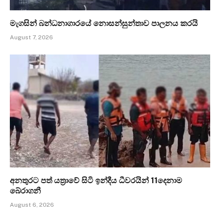
මැගසින් බන්ධනාගාරයේ නොසන්සුන්තාව පාලනය කරයි
August 7, 2026
අනතුරට පත් යත්‍රාවේ සිටි ඉන්දීය ධීවරයින් 11දෙනාම
බේරාගනී
August 6, 2026