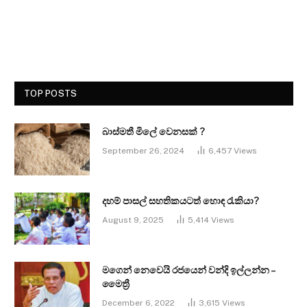
TOP POSTS
බාස්මතී මිලේ වෙනසක් ?
September 26, 2024
6,457
Views
දහම් පාසල් සහතිකයටත් හොඳ රැකියා?
August 9, 2025
5,414
Views
මගෙන් නෙවෙයි රජයෙන් වන්දි ඉල්ලන්න –
මෛත්‍රී
December 6, 2022
3,615
Views