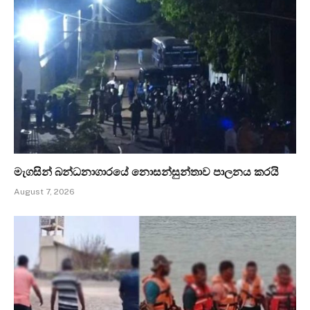
මැගසින් බන්ධනාගාරයේ නොසන්සුන්තාව පාලනය කරයි
August 7, 2026