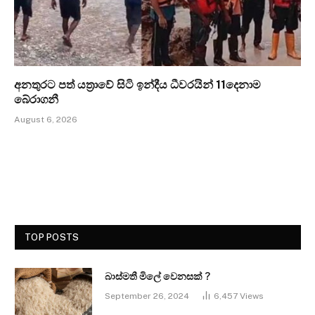
අනතුරට පත් යත්‍රාවේ සිටි ඉන්දීය ධීවරයින් 11දෙනාම
බේරාගනී
August 6, 2026
TOP POSTS
බාස්මතී මිලේ වෙනසක් ?
September 26, 2024
6,457
Views