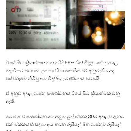
ඊයේ සිට ක්‍රියාත්මක වන පරිදි 66%කින් විදුලි ගාස්තු ඉහළ
නැංවීමට මහජන උපයෝගීතා කොමිසමේ අනුමැතිය අද
පස්වරුවේ හිමිවු බව විදුලිබල මණ්ඩලය පවසයි .
ඒ අනුව අදාළ ගාස්තු සංශෝධනය ඊයේ සිට ක්‍රියාත්මක වනු
ඇති.
මෙම නව සංශෝධනයට අනුව මුල් ඒකක 30ට අදාළව දැනට
එක් ඒකකයක් සඳහා අය කරන රුපියල් 8ක ගාස්තුව රුපියල්