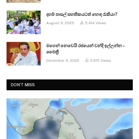
දහම් පාසල් සහතිකයටත් හොඳ රැකියා?
August 9, 2025
5,414
Views
මගෙන් නෙවෙයි රජයෙන් වන්දි ඉල්ලන්න –
මෛත්‍රී
December 6, 2022
3,615
Views
DON'T MISS