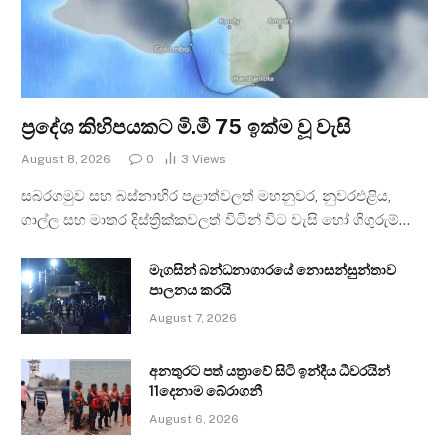
ප්‍රදේශ කිහිපයකට මි.මී 75 ඉක්ම වූ වැසි
August 8, 2026
0
3
Views
සබරගමුව සහ බස්නාහිර පළාත්වලත් මහනුවර, නුවරඑළිය,
ගාල්ල සහ මාතර දිස්ත්‍රික්කවලත් විටින් විට වැසි හෝ ගිගුරුම්…
මැගසින් බන්ධනාගාරයේ නොසන්සුන්තාව
පාලනය කරයි
August 7, 2026
අනතුරට පත් යත්‍රාවේ සිටි ඉන්දීය ධීවරයින්
11දෙනාම බේරාගනී
August 6, 2026