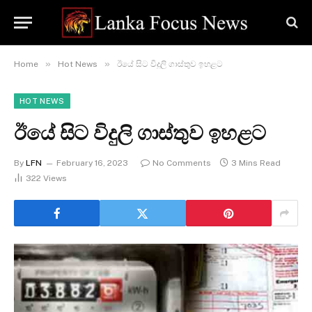
»
»
Home
Hot News
ඊයේ සිට විදුලි ගාස්තුව ඉහළට
HOT NEWS
ඊයේ සිට විදුලි ගාස්තුව ඉහළට
By
LFN
February 16, 2023
No Comments
3 Mins Read
322
Views