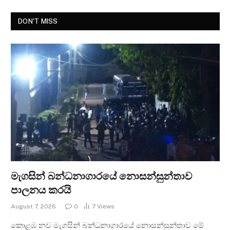
DON'T MISS
මැගසින් බන්ධනාගාරයේ නොසන්සුන්තාව
පාලනය කරයි
August 7, 2026
0
7
Views
කොළඹ නව මැගසින් බන්ධනාගාරයේ නොසන්සුන්තාව මේ