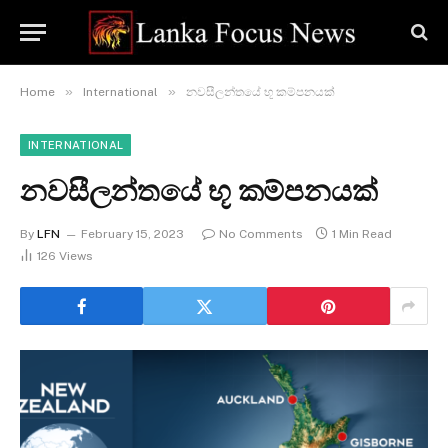
»
»
Home
International
නවසීලන්තයේ භූ කම්පනයක්
INTERNATIONAL
නවසීලන්තයේ භූ කම්පනයක්
By
LFN
February 15, 2023
No Comments
1 Min Read
126
Views