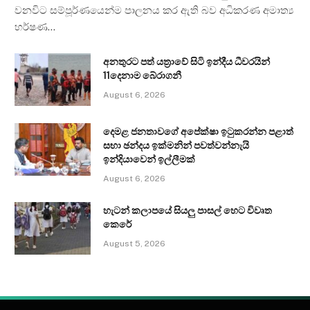
වනවිට සම්පූර්ණයෙන්ම පාලනය කර ඇති බව අධිකරණ අමාත්‍ය
හර්ෂණ…
අනතුරට පත් යත්‍රාවේ සිටි ඉන්දීය ධීවරයින්
11දෙනාම බේරාගනී
August 6, 2026
දෙමළ ජනතාවගේ අපේක්ෂා ඉටුකරන්න පළාත්
සභා ඡන්දය ඉක්මනින් පවත්වන්නැයි
ඉන්දියාවෙන් ඉල්ලීමක්
August 6, 2026
හැටන් කලාපයේ සියලු පාසල් හෙට විවෘත
කෙරේ
August 5, 2026