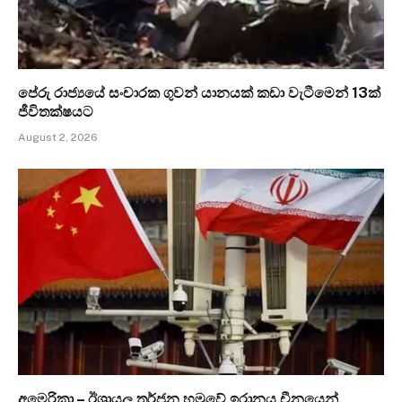
පේරු රාජ්‍යයේ සංචාරක ගුවන් යානයක් කඩා වැටීමෙන් 13ක්
ජීවිතක්ෂයට
August 2, 2026
අමෙරිකා – ඊශ්‍රායල තර්ජන හමුවේ ඉරානය චීනයෙන්