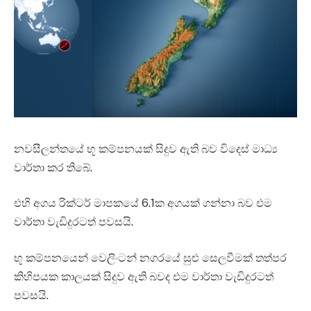
නවසීලන්තයේ භූ කම්පනයක් සිදුව ඇති බව විදෙස් මාධ්‍ය
වාර්තා කර තිබේ.
එහි අගය රික්ටර් මාපකයේ 6.1ක අගයක් ගන්නා බව එම
වාර්තා වැඩිදුරටත් පවසයි.
භූ කම්පනයෙන් වෙලිංටන් නගරයේ සුළු සෙලවීමක් තත්පර
කිහිපයක කාලයක් සිදුව ඇති බවද එම වාර්තා වැඩිදුරටත්
පවසයි.