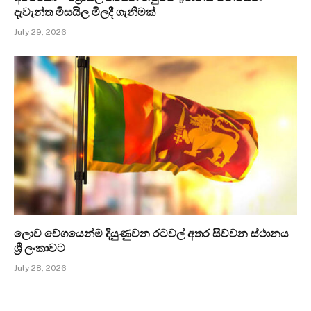
දැවැන්ත මිසයිල මිලදී ගැනීමක්
July 29, 2026
ලොව වේගයෙන්ම දියුණුවන රටවල් අතර සිව්වන ස්ථානය
ශ්‍රී ලංකාවට
July 28, 2026