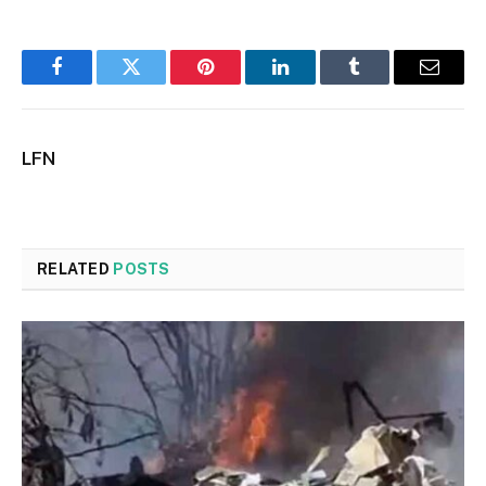
Facebook
Twitter
Pinterest
LinkedIn
Tumblr
Email
LFN
RELATED
POSTS