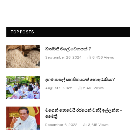
TOP POSTS
බාස්මතී මිලේ වෙනසක් ?
September 26, 2024
6,456
Views
දහම් පාසල් සහතිකයටත් හොඳ රැකියා?
August 9, 2025
5,413
Views
මගෙන් නෙවෙයි රජයෙන් වන්දි ඉල්ලන්න –
මෛත්‍රී
December 6, 2022
3,615
Views