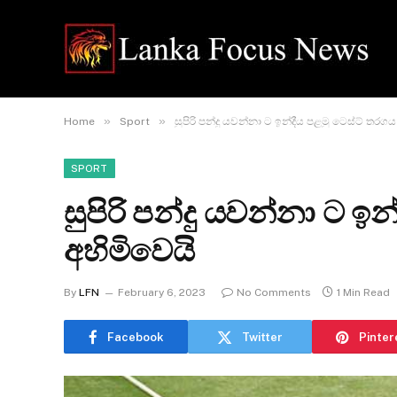
»
»
Home
Sport
සුපිරි පන්දු යවන්නා ට ඉන්දීය පළමු ටෙස්ට් තරගය
SPORT
සුපිරි පන්දු යවන්නා ට ඉ
අහිමිවෙයි
By
LFN
February 6, 2023
No Comments
1 Min Read
Facebook
Twitter
Pinter