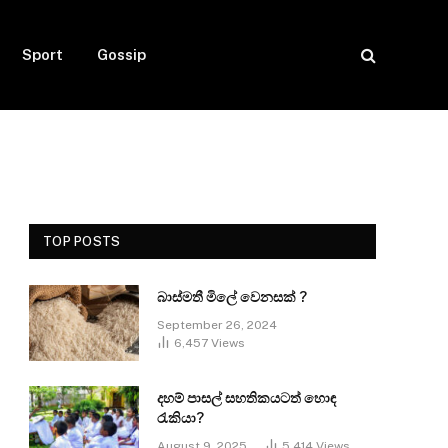
Sport
Gossip
TOP POSTS
බාස්මතී මිලේ වෙනසක් ?
September 26, 2024
6,457
Views
දහම් පාසල් සහතිකයටත් හොඳ
රැකියා?
August 9, 2025
5,414
Views