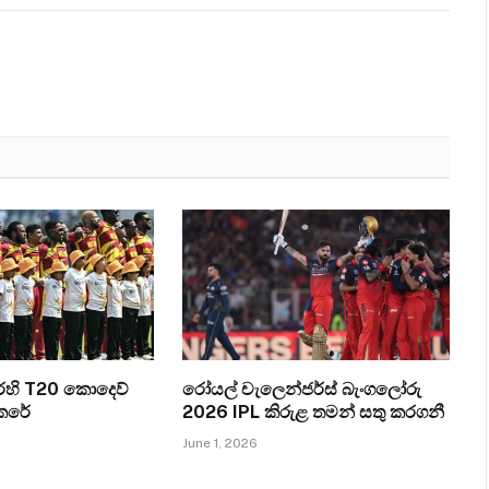
එරෙහි T20 කොදෙව්
රෝයල් චැලෙන්ජර්ස් බැංගලෝරු
කෙරේ
2026 IPL කිරුළ තමන් සතු කරගනී
June 1, 2026