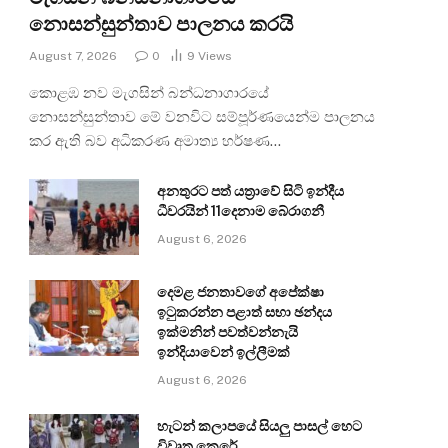
නොසන්සුන්තාව පාලනය කරයි
August 7, 2026
0
9
Views
කොළඹ නව මැගසින් බන්ධනාගාරයේ
නොසන්සුන්තාව මේ වනවිට සම්පූර්ණයෙන්ම පාලනය
කර ඇති බව අධිකරණ අමාත්‍ය හර්ෂණ…
අනතුරට පත් යත්‍රාවේ සිටි ඉන්දීය
ධීවරයින් 11දෙනාම බේරාගනී
August 6, 2026
දෙමළ ජනතාවගේ අපේක්ෂා
ඉටුකරන්න පළාත් සභා ඡන්දය
ඉක්මනින් පවත්වන්නැයි
ඉන්දියාවෙන් ඉල්ලීමක්
August 6, 2026
හැටන් කලාපයේ සියලු පාසල් හෙට
විවෘත කෙරේ