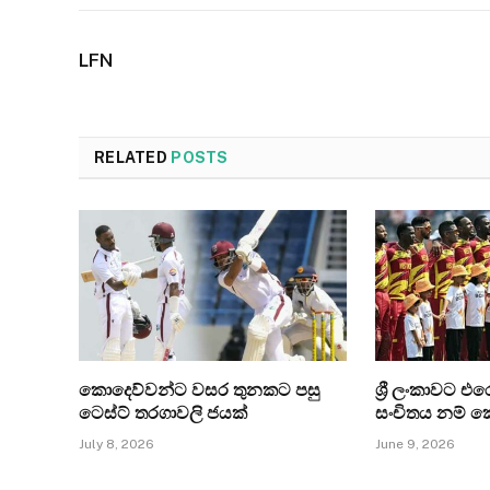
LFN
RELATED
POSTS
කොදෙව්වන්ට වසර තුනකට පසු
ශ්‍රී ලංකාවට 
ටෙස්ට් තරගාවලි ජයක්
සංචිතය නම් 
July 8, 2026
June 9, 2026