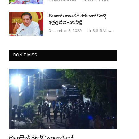
මගෙන් නෙවෙයි රජයෙන් වන්දි
ඉල්ලන්න – මෛත්‍රී
December 6, 2022
3,615
Views
DON'T MISS
මැගසින් බන්ධනාගාරයේ