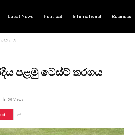
Local News
Political
International
Business
 අහිමිවෙයි
න්දීය පළමු ටෙස්ට් තරගය
138
Views
est