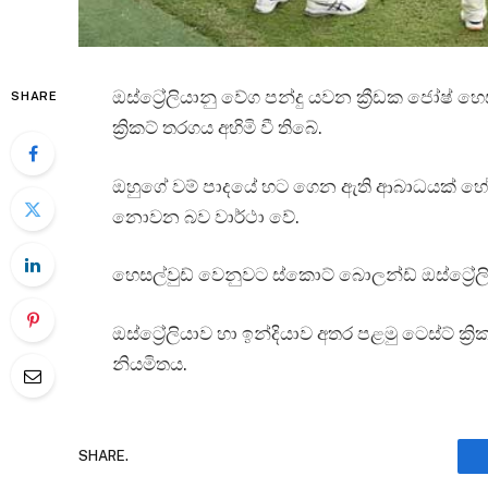
ඔස්ට්‍රේලියානු වේග පන්දු යවන ක්‍රීඩක ජෝෂ් හ
SHARE
ක්‍රිකට් තරගය අහිමි වී තිබේ.
ඔහුගේ වම් පාදයේ හට ගෙන ඇති ආබාධයක් හේතුව
නොවන බව වාර්ථා වේ.
හෙසල්වුඩ් වෙනුවට ස්කොට් බොලන්ඩ් ඔස්ට්‍රේලි
ඔස්ට්‍රේලියාව හා ඉන්දියාව අතර පළමු ටෙස්ට් ක්
නියමිතය.
SHARE.