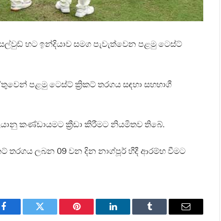
ෙසල්වුඩ් හට ඉන්දියාව සමග පැවැත්වෙන පළමු ටෙස්ට්
ෙන් පළමු ටෙස්ට් ක්‍රිකට් තරගය සඳහා සහභාගී
යානු කණ්ඩායමට ක්‍රීඩා කිරීමට නියමිතව තිබේ.
‍රිකට් තරගය ලබන 09 වන දින නාග්පූර් හීදී ආරම්භ වීමට
Facebook
Twitter
Pinterest
LinkedIn
Tumblr
Email