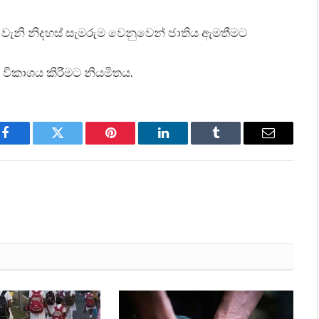
 75 වැනි නිදහස් සැමරුම වෙනුවෙන් ජාතිය ඇමතීමට
 විකාශය කිරීමට නියමිතය.
Facebook
Twitter
Pinterest
LinkedIn
Tumblr
Email