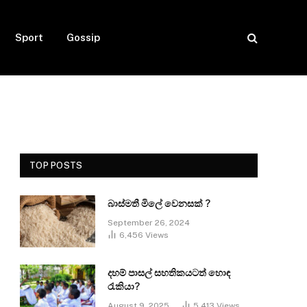
Sport
Gossip
TOP POSTS
බාස්මතී මිලේ වෙනසක් ?
September 26, 2024
6,456
Views
දහම් පාසල් සහතිකයටත් හොඳ
රැකියා?
August 9, 2025
5,413
Views