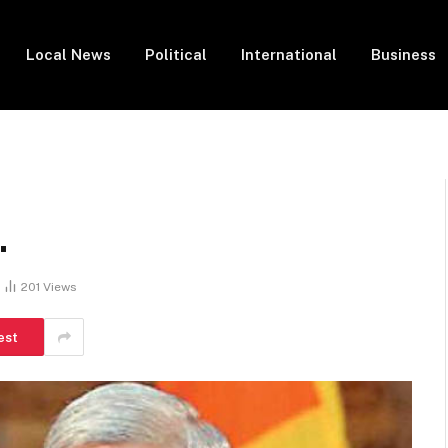
Local News
Political
International
Business
…
201
Views
est