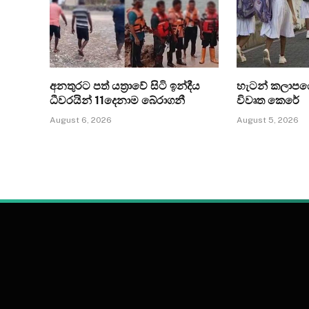
අනතුරට පත් යත්‍රාවේ සිටි ඉන්දීය
හැටන් කලාපයේ
ධීවරයින් 11දෙනාම බේරාගනී
විවෘත කෙරේ
August 6, 2026
August 5, 2026