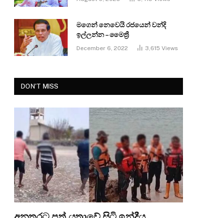
මගෙන් නෙවෙයි රජයෙන් වන්දි
ඉල්ලන්න – මෛත්‍රී
December 6, 2022
3,615
Views
DON'T MISS
අනතුරට පත් යත්‍රාවේ සිටි ඉන්දීය