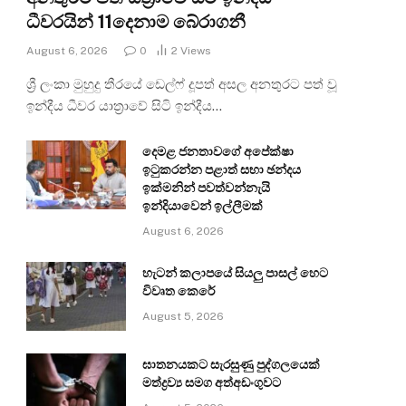
ධීවරයින් 11දෙනාම බේරාගනී
August 6, 2026
0
2
Views
ශ්‍රී ලංකා මුහුදු තීරයේ ඩෙල්ෆ් දූපත් අසල අනතුරට පත් වූ
ඉන්දීය ධීවර යාත්‍රාවේ සිටි ඉන්දීය…
දෙමළ ජනතාවගේ අපේක්ෂා
ඉටුකරන්න පළාත් සභා ඡන්දය
ඉක්මනින් පවත්වන්නැයි
ඉන්දියාවෙන් ඉල්ලීමක්
August 6, 2026
හැටන් කලාපයේ සියලු පාසල් හෙට
විවෘත කෙරේ
August 5, 2026
ඝාතනයකට සැරසුණු පුද්ගලයෙක්
මත්ද්‍රව්‍ය සමග අත්අඩංගුවට