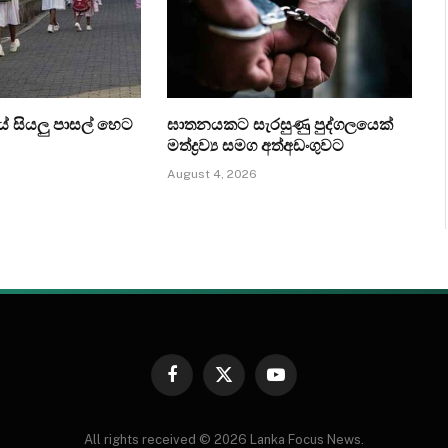
 සියලු පාසල් හෙට
ඝාතනයකට සැරසුණු පුද්ගලයෙක්
මත්ද්‍රව්‍ය සමග අත්අඩංගුවට
August 4, 2026
Facebook
X
YouTube
(Twitter)
All rights received © 2026 Lanka Focus News.