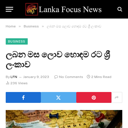
»
»
Home
Business
ලබන මස ලොව හොඳම රට ශ්‍රී ලංකාව
BUSINESS
ලබන මස ලොව හොඳම රට ශ්‍රී
ලංකාව
By
LFN
January 9, 2023
No Comments
2 Mins Read
236
Views