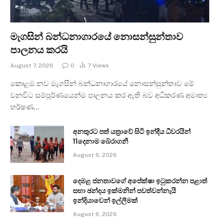
මැගසින් බන්ධනාගාරයේ නොසන්සුන්තාව
පාලනය කරයි
August 7, 2026
0
7
Views
කොළඹ නව මැගසින් බන්ධනාගාරයේ නොසන්සුන්තාව මේ
වනවිට සම්පූර්ණයෙන්ම පාලනය කර ඇති බව අධිකරණ අමාත්‍ය
හර්ෂණ…
අනතුරට පත් යත්‍රාවේ සිටි ඉන්දීය ධීවරයින්
11දෙනාම බේරාගනී
August 6, 2026
දෙමළ ජනතාවගේ අපේක්ෂා ඉටුකරන්න පළාත්
සභා ඡන්දය ඉක්මනින් පවත්වන්නැයි
ඉන්දියාවෙන් ඉල්ලීමක්
August 6, 2026