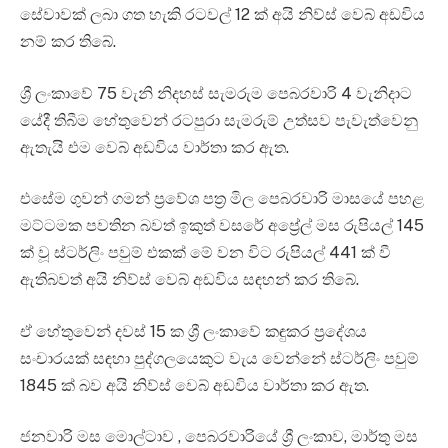
සේවාවක් ලබා ගත හැකි රටවල් 12 ක් අයි නිව්ස් වෙබ් අඩවිය
නම් කර තිබේ.
ශ්‍රී ලංකාවේ 75 වැනි නිදහස් සැමරුම පෙබරවාරි 4 වැනිදාට
යේදී තිබීම හේතුවෙන් රටපුරා සැමරුම් උත්සව පැවැත්වෙනු
ඇතැයි එම වෙබ් අඩවිය වාර්තා කර ඇත.
එසේම ගුවන් ගමන් ප්‍රවේශ පත්‍ර මිල පෙබරවාරි මාසයේ පහළ
මට්ටමක පවතින බවත් ඉකුත් වසරේ අප්‍රේල් මස රුපියල් 145
ක් වූ ස්ටර්ලිං පවුම් එකක් මේ වන විට රුපියල් 441 ක් වී
ඇතිබවත් අයි නිව්ස් වෙබ් අඩවිය සඳහන් කර තිබේ.
ඒ හේතුවෙන් දවස් 15 ක ශ්‍රී ලංකාවේ කඳුකර ප්‍රදේශය
සංචාරයක් සඳහා පුද්ගලයෙකුට වැය වෙන්නේ ස්ටර්ලිං පවුම්
1845 ක් බව අයි නිව්ස් වෙබ් අඩවිය වාර්තා කර ඇත.
ජනවාරි මස මොල්ටාව , පෙබරවාරියේ ශ්‍රී ලංකාව, මාර්තු මස