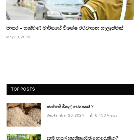
මාතර – හක්මණ මාර්ගයේ විශේෂ රථවාහන සැලැස්මක්
May 29, 2026
TOP POSTS
බාස්මතී මිලේ වෙනසක් ?
September 26, 2024
6,456
Views
දහම් පාසල් සහතිකයටත් හොඳ රැකියා?