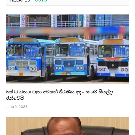
RELATED
POSTS
බස් ධාවනය ගැන අවසන් තීරණය අද – සංගම් සියල්ල
රැස්වෙයි
June 2, 2026