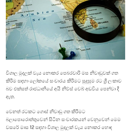
විශාල මුදලක් වැය නොකර පෙබරවාරි මස නිවාඩුවක් ගත
කිරීම සඳහා ලෝකයේ සංචාරය කිරීමට සුදුසුම රට ශ්‍රී ලංකාව
බව එක්සත් රාජධානියේ අයි නිව්ස් වෙබ් අඩවිය පෙන්වා දී
ඇත.
වෙනත් රටකට ගොස් නිවාඩු ගත කිරීමට
බලාපොරොත්තුවෙන් සිටින සංචාරකයන් වෙනුවෙන් මෙම
වසරේ මාස 12 සඳහා විශාල මුදලක් වැය නොකර හොඳ