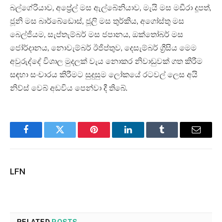
බල්ගේරියාව, අප්‍රේල් මස ඇල්බේනියාව, මැයි මස මඩීරා දූපත්,
ජූනි මස බාර්බේඩොස්, ජූලි මස තුර්කිය, අගෝස්තු මස
බෙල්ජියම, සැප්තැම්බර් මස ජපානය, ඔක්තෝබර් මස
ජෝර්දානය, නොවැම්බර් ඊජිප්තුව, දෙසැම්බර් ග්‍රීසිය මෙම
අවුරුද්දේ විශාල මුදලක් වැය නොකර නිවාඩුවක් ගත කිරීම
සඳහා සංචාරය කිරීමට සුදුසුම ලෝකයේ රටවල් ලෙස අයි
නිව්ස් වෙබ් අඩවිය පෙන්වා දී තිබේ.
Facebook
Twitter
Pinterest
LinkedIn
Tumblr
Email
LFN