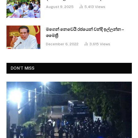
August 9, 2025
5,413
Views
මගෙන් නෙවෙයි රජයෙන් වන්දි ඉල්ලන්න –
මෛත්‍රී
December 6, 2022
3,615
Views
DON'T MISS