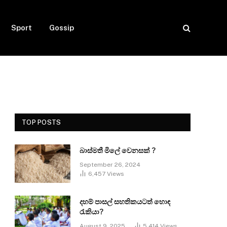
Sport
Gossip
TOP POSTS
බාස්මතී මිලේ වෙනසක් ?
September 26, 2024
6,457
Views
දහම් පාසල් සහතිකයටත් හොඳ
රැකියා?
August 9, 2025
5,414
Views