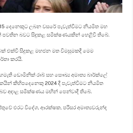
්‍යවරුන් 15 දෙනෙකුට ලබන වසරේ පැවැත්වීමට නියමිත මහ
 පවතින බවට සිදුකළ සමීක්ෂණයකින් හෙළිවී තිබේ.
ක් එක්වී සිදුකළ මහජන මත විමසුමකදී මෙම
ර්තා කරයි.
ය අගමැති ඩොමිනික් රාබ් සහ සෞඛ්‍ය අමාත්‍ය බාර්ක්ලේ
කයින් කිහිපදෙනෙකු 2024 දී පැවැත්වීමට නියමිත
ව අදාළ සමීක්ෂණය මඟින් පෙන්වාදී තිබේ.
තුවේ එරට විදේශ, ආරක්ෂක, පරිසර අමාත්‍යවරුන්ද