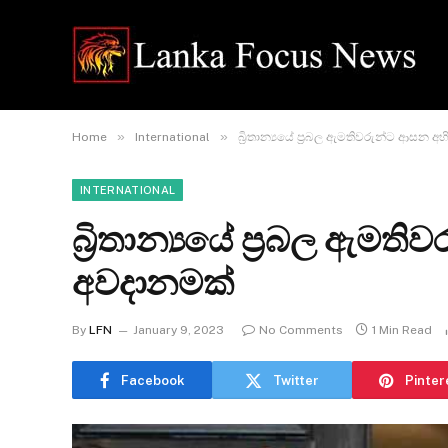
»
»
Home
International
බ්‍රිතාන්‍යයේ ප්‍රබල ඇමතිවරුන්ට ආසන අ
INTERNATIONAL
බ්‍රිතාන්‍යයේ ප්‍රබල ඇමත
අවදානමක්
By
LFN
January 9, 2023
No Comments
1 Min Read
Facebook
Twitter
Pinter