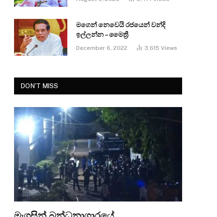
මගෙන් නෙවෙයි රජයෙන් වන්දි
ඉල්ලන්න – මෛත්‍රී
December 6, 2022
3,615
Views
DON'T MISS
මැගසින් බන්ධනාගාරයේ