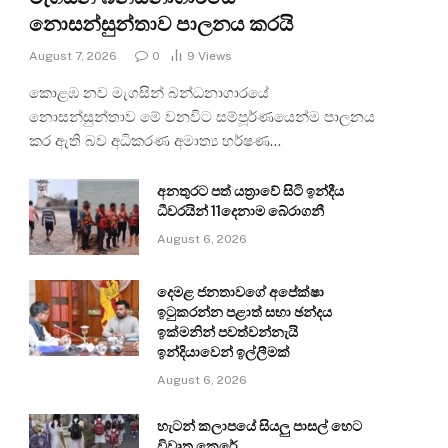
නොසන්සුන්තාව පාලනය කරයි
August 7, 2026
0
9
Views
කොළඹ නව මැගසින් බන්ධනාගාරයේ
නොසන්සුන්තාව මේ වනවිට සම්පූර්ණයෙන්ම පාලනය
කර ඇති බව අධිකරණ අමාත්‍ය හර්ෂණ…
අනතුරට පත් යත්‍රාවේ සිටි ඉන්දීය
ධීවරයින් 11දෙනාම බේරාගනී
August 6, 2026
දෙමළ ජනතාවගේ අපේක්ෂා
ඉටුකරන්න පළාත් සභා ඡන්දය
ඉක්මනින් පවත්වන්නැයි
ඉන්දියාවෙන් ඉල්ලීමක්
August 6, 2026
හැටන් කලාපයේ සියලු පාසල් හෙට
විවෘත කෙරේ