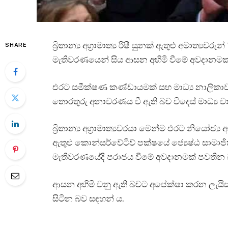
බ්‍රිතාන්‍ය අග්‍රාමාත්‍ය රිෂී සුනක් ඇතුළු අමාත
SHARE
මැතිවරණයෙන් සිය ආසන අහිමි වීමේ අවදානමක්
එරට සමීක්ෂණ කණ්ඩායමක් සහ මාධ්‍ය නාලිකාව
තොරතුරු අනාවරණය වී ඇති බව විදෙස් මාධ්‍ය වා
බ්‍රිතාන්‍ය අග්‍රාමාත්‍යවරයා මෙන්ම එරට නියෝජ්‍
ඇතුළු කොන්සර්වේටිව් පක්ෂයේ ජ්‍යෙෂ්ඨ සාමාජි
මැතිවරණයේදී පරාජය වීමේ අවදානමක් පවතින බ
ආසන අහිමි වනු ඇති බවට අපේක්ෂා කරන ලැයිස්
සිටින බව සඳහන් ය.