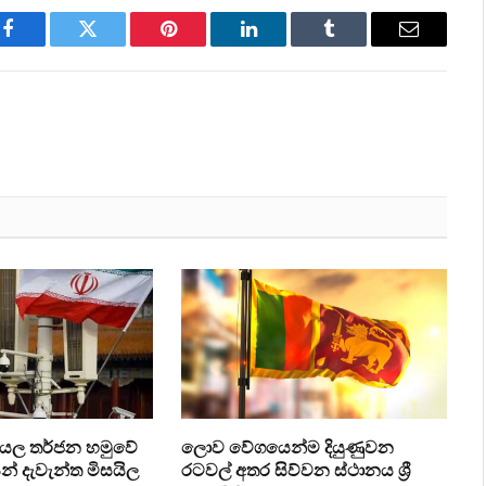
Facebook
Twitter
Pinterest
LinkedIn
Tumblr
Email
‍රායල තර්ජන හමුවේ
ලොව වේගයෙන්ම දියුණුවන
් දැවැන්ත මිසයිල
රටවල් අතර සිව්වන ස්ථානය ශ්‍රී