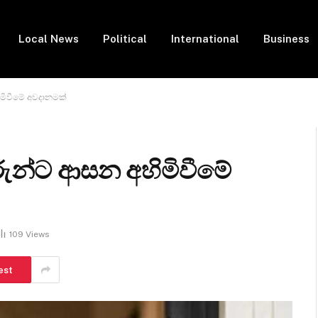
Local News
Political
International
Business
හිමිවීමේ අවදානමක්
ිවරුන්ට ආසන අහිමිවීමේ
109
Views
est