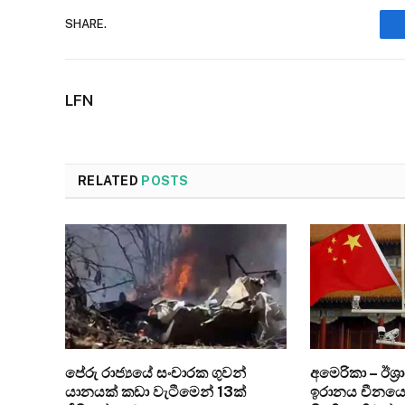
SHARE.
LFN
RELATED
POSTS
පේරු රාජ්‍යයේ සංචාරක ගුවන්
අමෙරිකා – ඊශ්
යානයක් කඩා වැටීමෙන් 13ක්
ඉරානය චීනයෙන