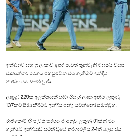
ඉන්දියාව සහ ශ්‍රී ලංකාව අතර පැවති තුන්වැනි විස්සයි විස්ස
ජාත්‍යන්තර තරගය පහසුවෙන් ජය ගැනීමට ඉන්දීය
කණ්ඩායම සමත් වුණි.
ලකුණු 229ක ඉලක්කයක් හඹා ගිය ශ්‍රී ලංකා ඉනිම ලකුණු
137කට සීමා කිරීමට ඉන්දීය පන්දු යවන්නෝ සමත්වූහ.
රාජ්කොට් හි පැවති තරගය ඒ අනුව ලකුණු 91කින් ජය
ගැනීමට ඉන්දියාව සමත් වූයේ තරගාවලිය 2-1ක් ලෙස ජය