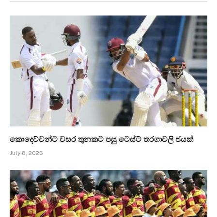
කොදෙව්වන්ට වසර තුනකට පසු ටෙස්ට් තරගාවලි ජයක්
July 8, 2026