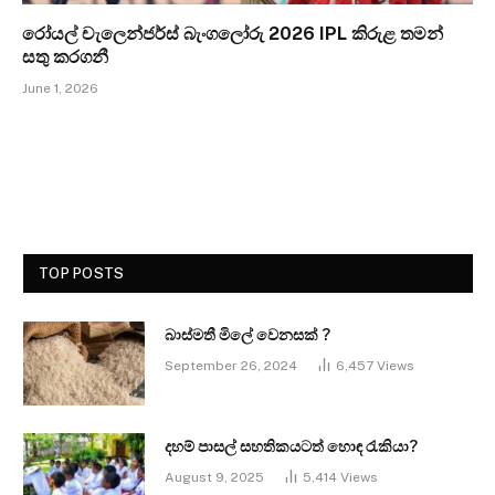
රෝයල් චැලෙන්ජර්ස් බැංගලෝරු 2026 IPL කිරුළ තමන්
සතු කරගනී
June 1, 2026
TOP POSTS
බාස්මතී මිලේ වෙනසක් ?
September 26, 2024
6,457
Views
දහම් පාසල් සහතිකයටත් හොඳ රැකියා?
August 9, 2025
5,414
Views