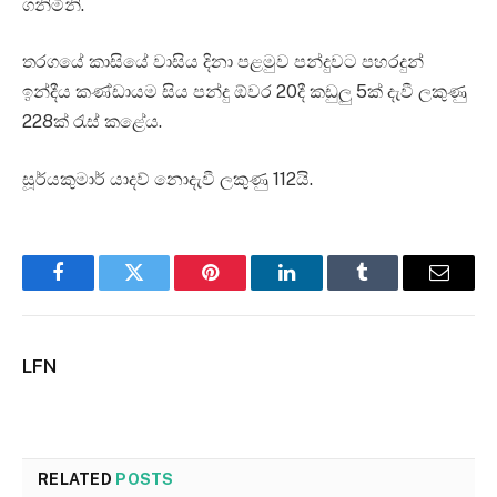
ගනිමිනි.
තරගයේ කාසියේ වාසිය දිනා පළමුව පන්දුවට පහරදුන්
ඉන්දීය කණ්ඩායම සිය පන්දු ඕවර 20දී කඩුලු 5ක් දැවී ලකුණු
228ක් රැස් කළේය.
සූර්යකුමාර් යාදව් නොදැවී ලකුණු 112යි.
Facebook
Twitter
Pinterest
LinkedIn
Tumblr
Email
LFN
RELATED
POSTS