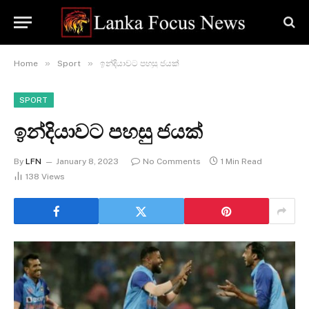
»
»
Home
Sport
ඉන්දියාවට පහසු ජයක්
SPORT
ඉන්දියාවට පහසු ජයක්
By
LFN
January 8, 2023
No Comments
1 Min Read
138
Views