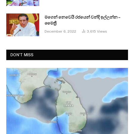
මගෙන් නෙවෙයි රජයෙන් වන්දි ඉල්ලන්න –
මෛත්‍රී
December 6, 2022
3,615
Views
DON'T MISS