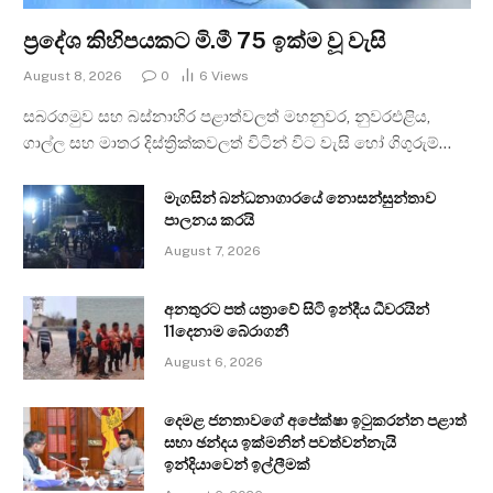
ප්‍රදේශ කිහිපයකට මි.මී 75 ඉක්ම වූ වැසි
August 8, 2026
0
6
Views
සබරගමුව සහ බස්නාහිර පළාත්වලත් මහනුවර, නුවරඑළිය,
ගාල්ල සහ මාතර දිස්ත්‍රික්කවලත් විටින් විට වැසි හෝ ගිගුරුම්…
මැගසින් බන්ධනාගාරයේ නොසන්සුන්තාව
පාලනය කරයි
August 7, 2026
අනතුරට පත් යත්‍රාවේ සිටි ඉන්දීය ධීවරයින්
11දෙනාම බේරාගනී
August 6, 2026
දෙමළ ජනතාවගේ අපේක්ෂා ඉටුකරන්න පළාත්
සභා ඡන්දය ඉක්මනින් පවත්වන්නැයි
ඉන්දියාවෙන් ඉල්ලීමක්