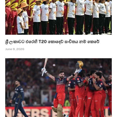
ශ්‍රී ලංකාවට එරෙහි T20 කොදෙව් සංචිතය නම් කෙරේ
June 9, 2026