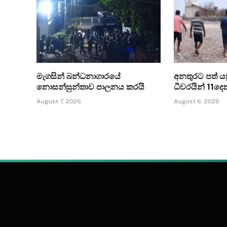
මැගසින් බන්ධනාගාරයේ
අනතුරට පත් යත්
නොසන්සුන්තාව පාලනය කරයි
ධීවරයින් 11ද
August 7, 2026
August 6, 2026