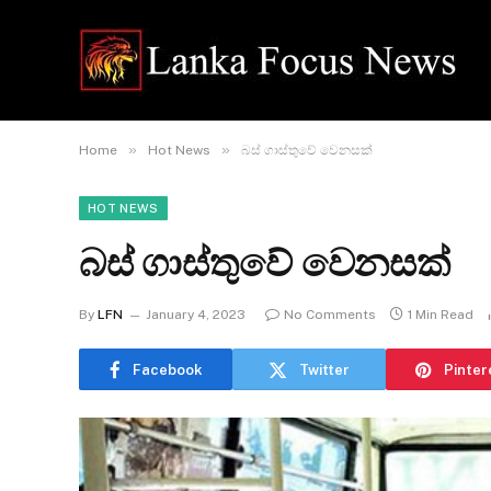
»
»
Home
Hot News
බස් ගාස්තුවේ වෙනසක්
HOT NEWS
බස් ගාස්තුවේ වෙනසක්
By
LFN
January 4, 2023
No Comments
1 Min Read
Facebook
Twitter
Pinter