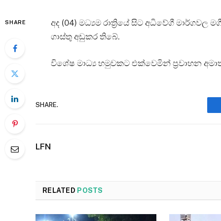
අද (04) මධ්‍යම රාත්‍රියේ සිට අධිවේගී මාර්ගවල 
SHARE
ගාස්තු අඩුකර තිබේ.
විශේෂ මාධ්‍ය හමුවකට එක්වෙමින් ප්‍රවාහන අම
SHARE.
LFN
RELATED
POSTS