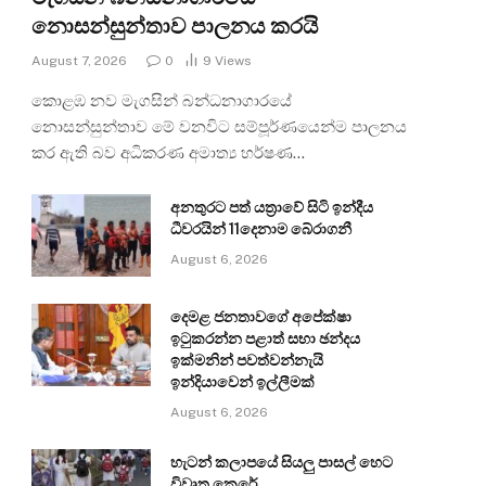
නොසන්සුන්තාව පාලනය කරයි
August 7, 2026
0
9
Views
කොළඹ නව මැගසින් බන්ධනාගාරයේ
නොසන්සුන්තාව මේ වනවිට සම්පූර්ණයෙන්ම පාලනය
කර ඇති බව අධිකරණ අමාත්‍ය හර්ෂණ…
අනතුරට පත් යත්‍රාවේ සිටි ඉන්දීය
ධීවරයින් 11දෙනාම බේරාගනී
August 6, 2026
දෙමළ ජනතාවගේ අපේක්ෂා
ඉටුකරන්න පළාත් සභා ඡන්දය
ඉක්මනින් පවත්වන්නැයි
ඉන්දියාවෙන් ඉල්ලීමක්
August 6, 2026
හැටන් කලාපයේ සියලු පාසල් හෙට
විවෘත කෙරේ