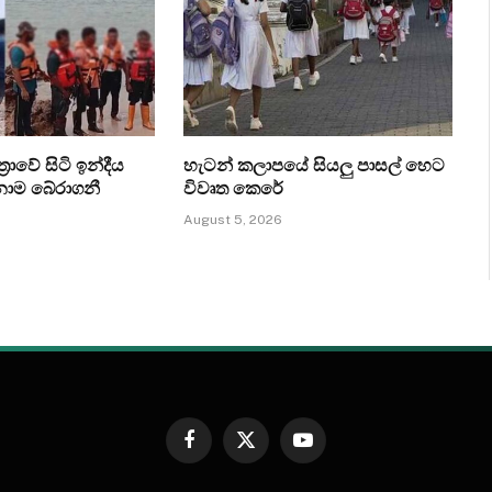
‍රාවේ සිටි ඉන්දීය
හැටන් කලාපයේ සියලු පාසල් හෙට
ෙනාම බේරාගනී
විවෘත කෙරේ
August 5, 2026
Facebook
X
YouTube
(Twitter)