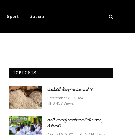
Sport
Gossip
TOP POSTS
බාස්මතී මිලේ වෙනසක් ?
September 26, 2024
6,457
Views
දහම් පාසල් සහතිකයටත් හොඳ
රැකියා?
August 9, 2025
5,414
Views