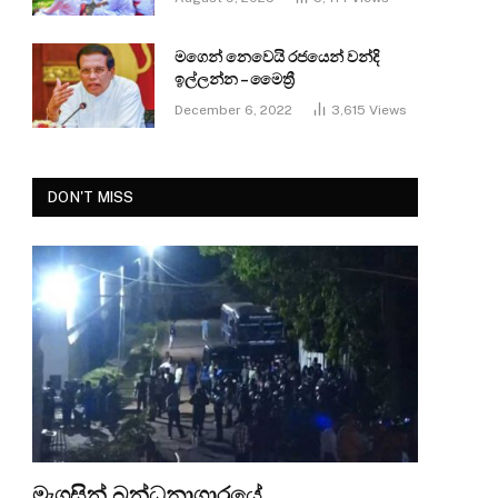
මගෙන් නෙවෙයි රජයෙන් වන්දි
ඉල්ලන්න – මෛත්‍රී
December 6, 2022
3,615
Views
DON'T MISS
මැගසින් බන්ධනාගාරයේ