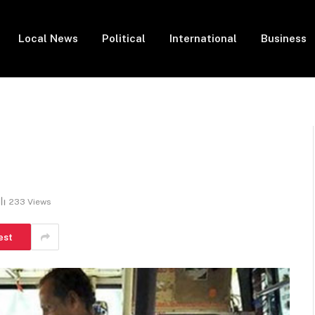
Local News
Political
International
Business
233
Views
est