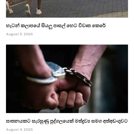
හැටන් කලාපයේ සියලු පාසල් හෙට විවෘත කෙරේ
August 5, 2026
ඝාතනයකට සැරසුණු පුද්ගලයෙක් මත්ද්‍රව්‍ය සමග අත්අඩංගුවට
August 4, 2026