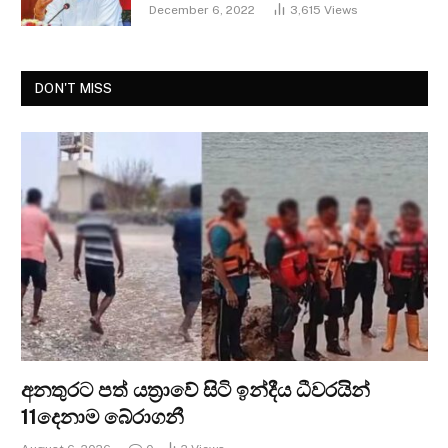
December 6, 2022
3,615
Views
DON'T MISS
අනතුරට පත් යත්‍රාවේ සිටි ඉන්දීය ධීවරයින්
11දෙනාම බේරාගනී