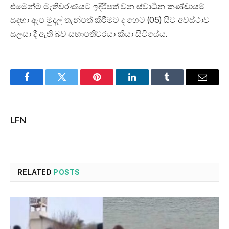
එමෙන්ම මැතිවරණයට ඉදිරිපත් වන ස්වාධීන කණ්ඩායම්
සඳහා ඇප මුදල් තැන්පත් කිරීමට ද හෙට (05) සිට අවස්ථාව
සලසා දී ඇති බව සභාපතිවරයා කියා සිටියේය.
Facebook
Twitter
Pinterest
LinkedIn
Tumblr
Email
LFN
RELATED
POSTS