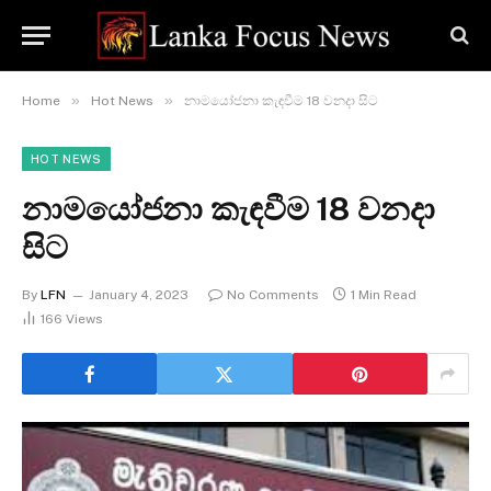
»
»
Home
Hot News
නාමයෝජනා කැඳවීම 18 වනදා සිට
HOT NEWS
නාමයෝජනා කැඳවීම 18 වනදා
සිට
By
LFN
January 4, 2023
No Comments
1 Min Read
166
Views