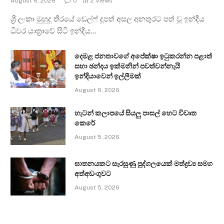
August 6, 2026
0
2
Views
ශ්‍රී ලංකා මුහුදු තීරයේ ඩෙල්ෆ් දූපත් අසල අනතුරට පත් වූ ඉන්දීය
ධීවර යාත්‍රාවේ සිටි ඉන්දීය…
දෙමළ ජනතාවගේ අපේක්ෂා ඉටුකරන්න පළාත්
සභා ඡන්දය ඉක්මනින් පවත්වන්නැයි
ඉන්දියාවෙන් ඉල්ලීමක්
August 6, 2026
හැටන් කලාපයේ සියලු පාසල් හෙට විවෘත
කෙරේ
August 5, 2026
ඝාතනයකට සැරසුණු පුද්ගලයෙක් මත්ද්‍රව්‍ය සමග
අත්අඩංගුවට
August 5, 2026