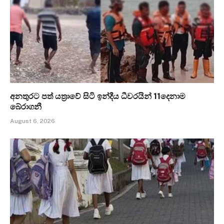
අනතුරට පත් යත්‍රාවේ සිටි ඉන්දීය ධීවරයින් 11දෙනාම
බේරාගනී
August 6, 2026