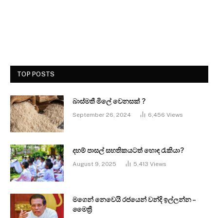
TOP POSTS
බාස්මතී මිලේ වෙනසක් ?
September 26, 2024
6,456
Views
දහම් පාසල් සහතිකයටත් හොඳ රැකියා?
August 9, 2025
5,413
Views
මගෙන් නෙවෙයි රජයෙන් වන්දි ඉල්ලන්න –
මෛත්‍රී