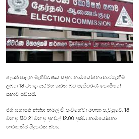
පළාත් පාලන මැතිවරණය සඳහා නාමයෝජනා භාරගැනීම
ලබන 18 වනදා ආරම්භ කරන බව මැතිවරණ කොමිෂන්
සභාව පවසයි.
එහි සභාපති නීතිඥ නිමල් ජී. පුංචිහේවා මහතා පැවසුවේ, 18
වනදා සිට 21 වනදා දහවල් 12.00 දක්වා නාමයෝජනා
භාරගැනීම සිදුකරන බවය.