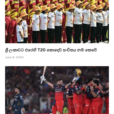
ශ්‍රී ලංකාවට එරෙහි T20 කොදෙව් සංචිතය නම් කෙරේ
June 9, 2026