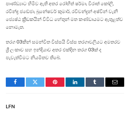
පාණ්ඩ්‍යාට හිමිව ඇති අතර රෝහිත් ෂර්මා, විරාත් කෝලි,
රවීන්ද්‍ර ජඩේජා, බූනේෂවර් කුමාර්, රවිචන්ද්‍රන් අෂ්වින් වැනි
ජ්‍යෙෂ්ඨ ක්‍රීඩකයින් විවිධ හේතුන් මත කණ්ඩායමට ඇතුළත්ව
නොමැත.
තරග 03කින් සමන්විත විස්සයි විස්ස තරගාවලියට අමතරව
ශ්‍රී ලංකාව සහ ඉන්දියාව අතර එක්දින තරග 03ක් ද
පැවැත්වීමට නියමිතව තිබේ.
Facebook
Twitter
Pinterest
LinkedIn
Tumblr
Email
LFN