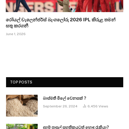
රෝයල් චැලෙන්ජර්ස් බැංගලෝරු 2026 IPL කිරුළ තමන්
සතු කරගනී
June 1, 2026
TOP POSTS
බාස්මතී මිලේ වෙනසක් ?
September 26, 2024
6,456
Views
දහම් පාසල් සහතිකයටත් හොඳ රැකියා?