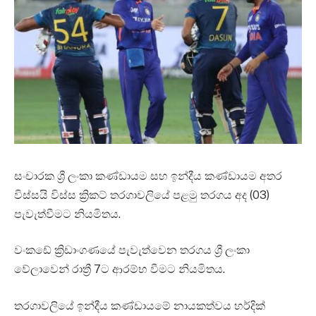
සංචාරක ශ්‍රී ලංකා කණ්ඩායම සහ ඉන්දීය කණ්ඩායම අතර
විස්සයි විස්ස ක්‍රිකට් තරගාවලියේ පළමු තරගය අද (03)
පැවැත්වීමට නියමිතය.
වංකඩේ ක්‍රිඩාංගණයේ පැවැත්වෙන තරගය ශ්‍රී ලංකා
වේලාවෙන් රාත්‍රී 7ට ආරම්භ වීමට නියමිතය.
තරගාවලියේ ඉන්දීය කණ්ඩායමේ නායකත්වය හර්දික්