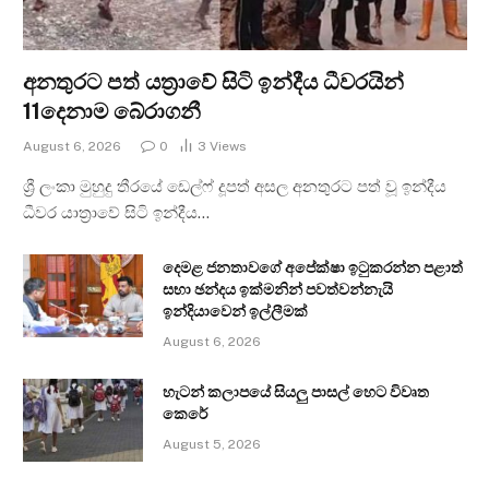
අනතුරට පත් යත්‍රාවේ සිටි ඉන්දීය ධීවරයින්
11දෙනාම බේරාගනී
August 6, 2026
0
3
Views
ශ්‍රී ලංකා මුහුදු තීරයේ ඩෙල්ෆ් දූපත් අසල අනතුරට පත් වූ ඉන්දීය
ධීවර යාත්‍රාවේ සිටි ඉන්දීය…
දෙමළ ජනතාවගේ අපේක්ෂා ඉටුකරන්න පළාත්
සභා ඡන්දය ඉක්මනින් පවත්වන්නැයි
ඉන්දියාවෙන් ඉල්ලීමක්
August 6, 2026
හැටන් කලාපයේ සියලු පාසල් හෙට විවෘත
කෙරේ
August 5, 2026