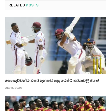
RELATED
POSTS
කොදෙව්වන්ට වසර තුනකට පසු ටෙස්ට් තරගාවලි ජයක්
July 8, 2026