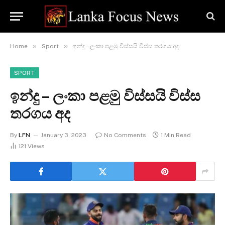
»
»
Home
Sport
ඉන්දු – ලංකා පළමු විස්සයි විස්ස තරගය අද
SPORT
ඉන්දු – ලංකා පළමු විස්සයි විස්ස
තරගය අද
By
LFN
January 3, 2023
No Comments
1 Min Read
121
Views