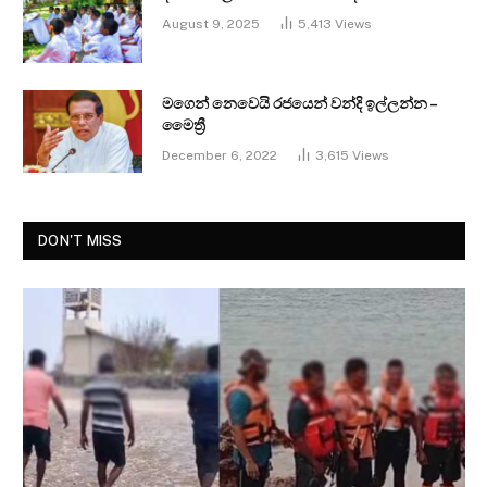
August 9, 2025
5,413
Views
මගෙන් නෙවෙයි රජයෙන් වන්දි ඉල්ලන්න –
මෛත්‍රී
December 6, 2022
3,615
Views
DON'T MISS