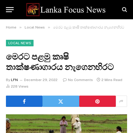
»
»
Home
Local News
මෙරට පළමු කෘෂි තාක්ෂණාගාරය නැගෙනහිරට
LOCAL NEWS
මෙරට පළමු කෘෂි
තාක්ෂණාගාරය නැගෙනහිරට
By
LFN
December 29, 2022
No Comments
2 Mins Read
228
Views