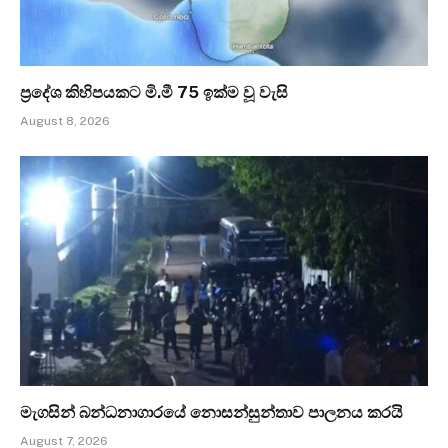
ප්‍රදේශ කිහිපයකට මි.මී 75 ඉක්ම වූ වැසි
August 8, 2026
මැගසින් බන්ධනාගාරයේ නොසන්සුන්තාව පාලනය කරයි
August 7, 2026