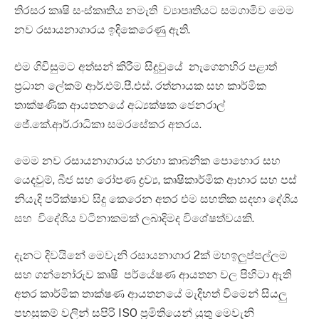
තිරසර කෘෂි සංස්කෘතිය නමැති ව්‍යාපෘතියට සමගාමිව මෙම
නව රසායනාගාරය ඉදිකෙරෙණු ඇති.
එම ගිවිසුමට අත්සන් කිරීම සිදුවුයේ නැගෙනහිර පළාත්
ප්‍රධාන ලේකම් ආර්.එම්.පී.එස්. රත්නායක සහ කාර්මික
තාක්ෂණික ආයතනයේ අධ්‍යක්ෂක ජෙනරාල්
ජේ.කේ.ආර්.රාධිකා සමරසේකර අතරය.
මෙම නව රසායනාගාරය හරහා කාබනික පොහොර සහ
යෙදවුම්, බීජ සහ රෝපණ ද්‍රව්‍ය, කෘෂිකාර්මික ආහාර සහ පස්
නියැදි පරික්ෂාව සිදු කෙරෙන අතර එම සහතික සදහා දේශිය
සහ විදේශිය වටිනාකමක් ලබාදිමද විශේෂත්වයකි.
දැනට දිවයිනේ මෙවැනි රසායනාගාර 2ක් මහඉලුප්පල්ලම
සහ ගන්නෝරුව කෘෂි පර්යේෂණ ආයතන වල පිහිටා ඇති
අතර කාර්මික තාක්ෂණ ආයතනයේ මැදිහත් විමෙන් සියලු
පහසුකම් වලින් සපිරි ISO ප්‍රමිතියෙන් යුතු මෙවැනි