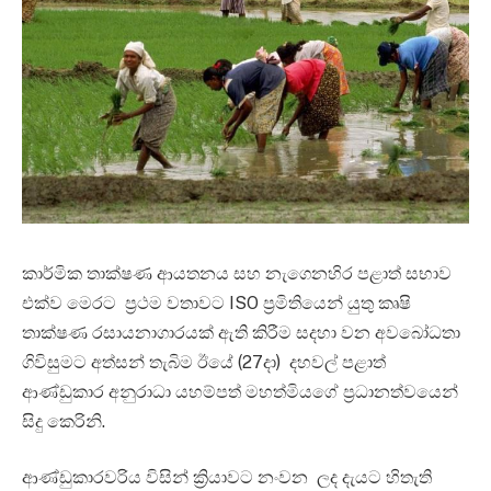
කාර්මික තාක්ෂණ ආයතනය සහ නැගෙනහිර පළාත් සභාව
එක්ව මෙරට ප්‍රථම වතාවට ISO ප්‍රමිතියෙන් යුතු කෘෂි
තාක්ෂණ රසායනාගාරයක් ඇති කිරීම සදහා වන අව‌බෝධතා
ගිවිසුමට අත්සන් තැබිම ඊයේ (27දා) දහවල් පළාත්
ආණ්ඩුකාර අනුරාධා යහම්පත් මහත්මියගේ ප්‍රධානත්වයෙන්
සිදු කෙරිනි.
ආණ්ඩුකාරවරිය විසින් ක්‍රියාවට නංවන ලද දැයට හිතැති