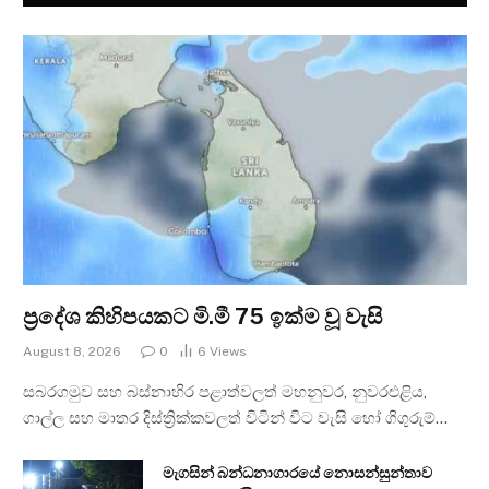
ප්‍රදේශ කිහිපයකට මි.මී 75 ඉක්ම වූ වැසි
August 8, 2026
0
6
Views
සබරගමුව සහ බස්නාහිර පළාත්වලත් මහනුවර, නුවරඑළිය,
ගාල්ල සහ මාතර දිස්ත්‍රික්කවලත් විටින් විට වැසි හෝ ගිගුරුම්…
මැගසින් බන්ධනාගාරයේ නොසන්සුන්තාව