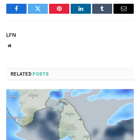
Facebook
Twitter
Pinterest
LinkedIn
Tumblr
Email
LFN
Website
RELATED
POSTS