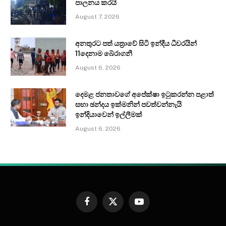
පාලනය කරයි
August 7, 2026
අනතුරට පත් යත්‍රාවේ සිටි ඉන්දීය ධීවරයින්
11දෙනාම බේරාගනී
August 6, 2026
දෙමළ ජනතාවගේ අපේක්ෂා ඉටුකරන්න පළාත්
සභා ඡන්දය ඉක්මනින් පවත්වන්නැයි
ඉන්දියාවෙන් ඉල්ලීමක්
August 6, 2026
Facebook
X
YouTube
(Twitter)