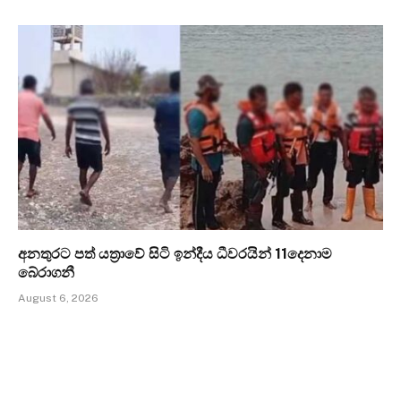
අනතුරට පත් යත්‍රාවේ සිටි ඉන්දීය ධීවරයින් 11දෙනාම
බේරාගනී
August 6, 2026