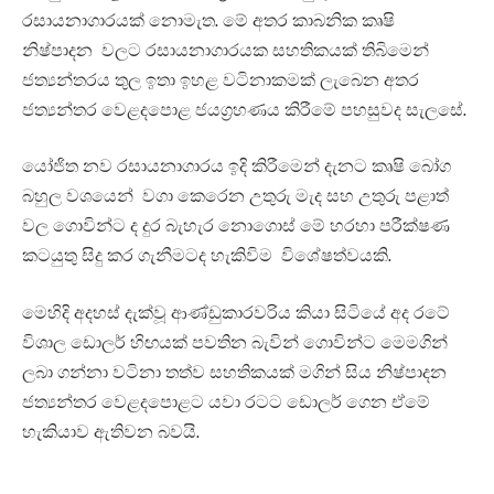
රසායනාගාරයක් නොමැත. මේ අතර කාබනික කෘෂි
නිෂ්පාදන වලට රසායනාගාරයක සහතිකයක් තිබිමෙන්
ජත්‍යන්තරය තුල ඉතා ඉහළ වටිනාකමක් ලැබෙන අතර
ජත්‍යන්තර වෙළදපොළ ජයග්‍රහණය කිරීමේ පහසුවද සැලසේ.
යෝජිත නව රසායනාගාරය ඉදි කිරීමෙන් දැනට කෘෂි ‌බෝග
බහුල වශයෙන් වගා කෙරෙන උතුරු මැද සහ උතුරු පළාත්
වල ගොවින්ට ද දුර බැහැර නොගොස් මේ හරහා පරීක්ෂණ
කටයුතු සිදු කර ගැනීමටද හැකිවිම විශේෂත්වයකි.
මෙහිදි අදහස් දැක්වූ ආණ්ඩුකාරවරිය කියා සිටියේ අද රටේ
විශාල ඩොලර් හිඟයක් පවතින බැවින් ගොවින්ට මෙමගින්
ලබා ගන්නා වටිනා තත්ව සහතිකයක් මගින් සිය නිෂ්පාදන
ජත්‍යන්තර වෙළදපොළට යවා රටට ඩොලර් ගෙන ඒමේ
හැකියාව ඇතිවන බවයි.