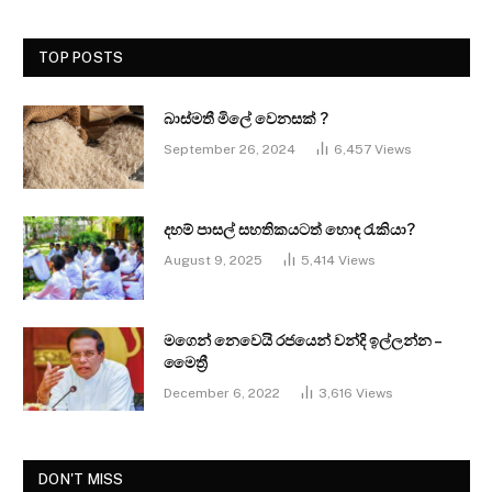
TOP POSTS
බාස්මතී මිලේ වෙනසක් ?
September 26, 2024
6,457
Views
දහම් පාසල් සහතිකයටත් හොඳ රැකියා?
August 9, 2025
5,414
Views
මගෙන් නෙවෙයි රජයෙන් වන්දි ඉල්ලන්න –
මෛත්‍රී
December 6, 2022
3,616
Views
DON'T MISS